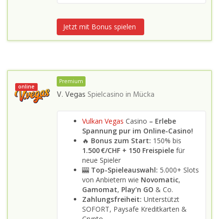
Jetzt mit Bonus spielen
Premium
online
V. Vegas
Spielcasino in
Mücka
Vulkan Vegas
Casino
– Erlebe
Spannung pur im Online-Casino!
🔥
Bonus zum Start:
150% bis
1.500 €/CHF + 150 Freispiele
für
neue Spieler
🎰
Top-Spieleauswahl:
5.000+ Slots
von Anbietern wie
Novomatic
,
Gamomat
,
Play’n GO
& Co.
Zahlungsfreiheit:
Unterstützt
SOFORT, Paysafe Kreditkarten &
Crypto