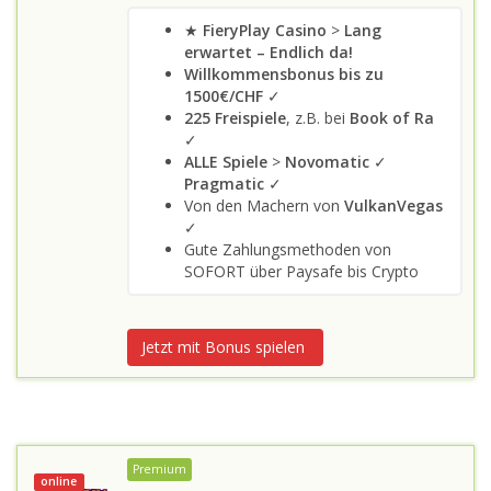
★
FieryPlay Casino
>
Lang
erwartet – Endlich da!
Willkommensbonus bis zu
1500€/CHF
✓
225 Freispiele
, z.B. bei
Book of Ra
✓
ALLE Spiele
>
Novomatic
✓
Pragmatic
✓
Von den Machern von
VulkanVegas
✓
Gute Zahlungsmethoden von
SOFORT über Paysafe bis Crypto
Jetzt mit Bonus spielen
Premium
online