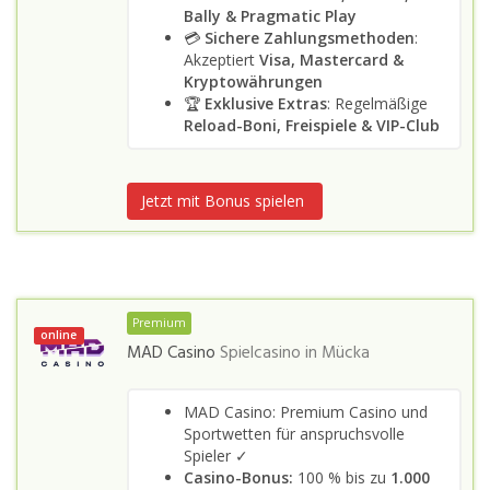
Bally & Pragmatic Play
💳
Sichere Zahlungsmethoden
:
Akzeptiert
Visa, Mastercard &
Kryptowährungen
🏆
Exklusive Extras
: Regelmäßige
Reload-Boni, Freispiele & VIP-Club
Jetzt mit Bonus spielen
Premium
online
MAD Casino
Spielcasino in
Mücka
MAD Casino: Premium Casino und
Sportwetten für anspruchsvolle
Spieler ✓
Casino-Bonus:
100 % bis zu
1.000