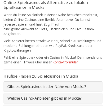
Online-Spielcasinos als Alternative zu lokalen
Spielkasinos in Mücka
Wenn du keine Spielothek in deiner Nähe besuchen möchtest,
bieten Online Casinos eine flexible Alternative. Du kannst
jederzeit spielen und hast Zugriff auf
eine große Auswahl an Slots, Tischspielen und Live-Casino-
Angeboten.
Viele Anbieter bieten attraktive Boni, schnelle Auszahlungen und
moderne Zahlungsmethoden wie PayPal, Kreditkarte oder
Kryptowährungen.
Fehlt eine Spielothek oder ein Casino in Mücka? Dann sende uns
gerne einen Hinweis über unser
Kontaktformular
.
Häufige Fragen zu Spielcasinos in Mücka
Gibt es Spielcasinos in der Nähe von Mücka?
Welche Casino-Anbieter gibt es in Mücka?