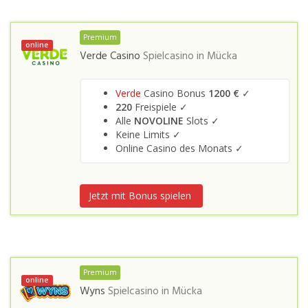
Premium
online
Verde Casino
Spielcasino in
Mücka
Verde
Casino Bonus
1200 €
✓
220
Freispiele ✓
Alle
NOVOLINE
Slots ✓
Keine Limits ✓
Online Casino des Monats ✓
Jetzt mit Bonus spielen
Premium
online
Wyns
Spielcasino in
Mücka