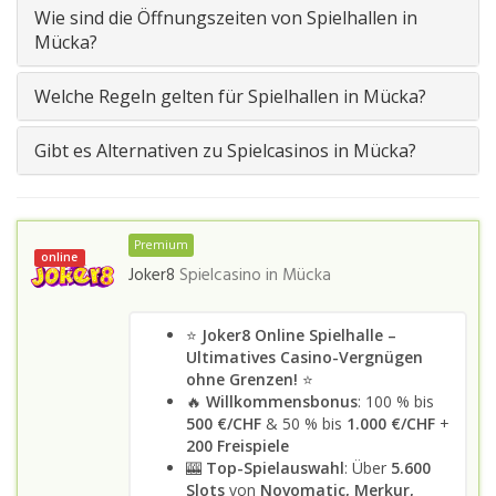
Wie sind die Öffnungszeiten von Spielhallen in
Mücka?
Welche Regeln gelten für Spielhallen in Mücka?
Gibt es Alternativen zu Spielcasinos in Mücka?
Premium
online
Joker8
Spielcasino in
Mücka
⭐
Joker8 Online Spielhalle –
Ultimatives Casino-Vergnügen
ohne Grenzen!
⭐
🔥
Willkommensbonus
: 100 % bis
500 €/CHF
& 50 % bis
1.000 €/CHF
+
200 Freispiele
🎰
Top-Spielauswahl
: Über
5.600
Slots
von
Novomatic, Merkur,