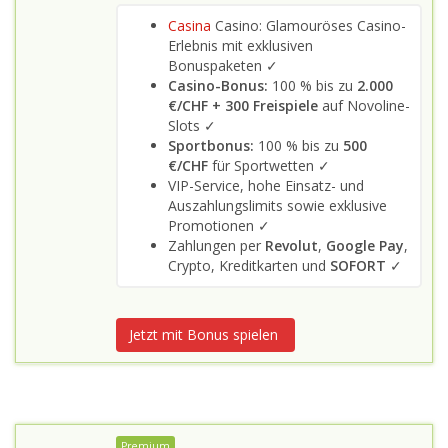
Casina
Casino: Glamouröses Casino-
Erlebnis mit exklusiven
Bonuspaketen ✓
Casino-Bonus:
100 % bis zu
2.000
€/CHF + 300 Freispiele
auf Novoline-
Slots ✓
Sportbonus:
100 % bis zu
500
€/CHF
für Sportwetten ✓
VIP-Service, hohe Einsatz- und
Auszahlungslimits sowie exklusive
Promotionen ✓
Zahlungen per
Revolut
,
Google Pay
,
Crypto, Kreditkarten und
SOFORT
✓
Jetzt mit Bonus spielen
Premium