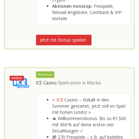
Aktionen nonstop:
Freispiele,
Reload-Angebote, Cashback & VIP-
Vorteile
Jetzt mit Bonus spielen
Premium
online
ICE Casino
Spielcasino in
Mücka
⭐
ICE
Casino – Eiskalt in den
Sommer gestartet, jetzt voll im Spiel
mit hohen Limits! ⭐
🔥 Willkommensbonus: Bis zu €1.500
mit 450 % auf deine ersten vier
Einzahlungen ✓
🎁 270 Freispiele – z. B. auf beliebte