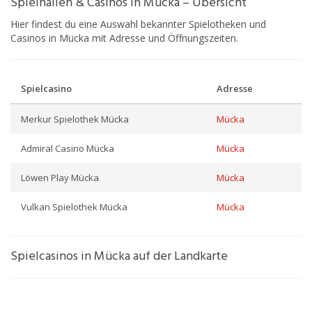
Spielhallen & Casinos in Mücka – Übersicht
Hier findest du eine Auswahl bekannter Spielotheken und
Casinos in Mücka mit Adresse und Öffnungszeiten.
Spielcasino
Adresse
Ö
Merkur Spielothek Mücka
Mücka
6
Admiral Casino Mücka
Mücka
6
Löwen Play Mücka
Mücka
6
Vulkan Spielothek Mücka
Mücka
6
Spielcasinos in Mücka auf der Landkarte