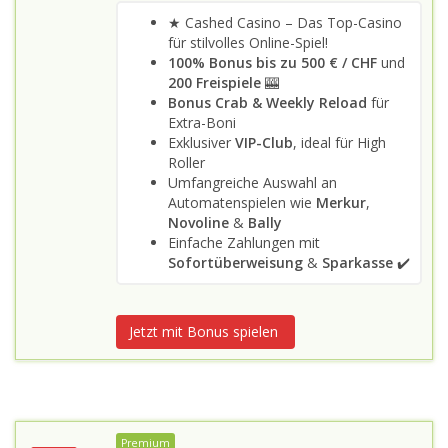
★ Cashed Casino – Das Top-Casino
für stilvolles Online-Spiel!
100% Bonus bis zu 500 €
/ CHF
und
200 Freispiele
🎰
Bonus Crab & Weekly Reload
für
Extra-Boni
Exklusiver
VIP-Club
, ideal für High
Roller
Umfangreiche Auswahl an
Automatenspielen wie
Merkur
,
Novoline
&
Bally
Einfache Zahlungen mit
Sofortüberweisung
&
Sparkasse
✔️
Jetzt mit Bonus spielen
Premium