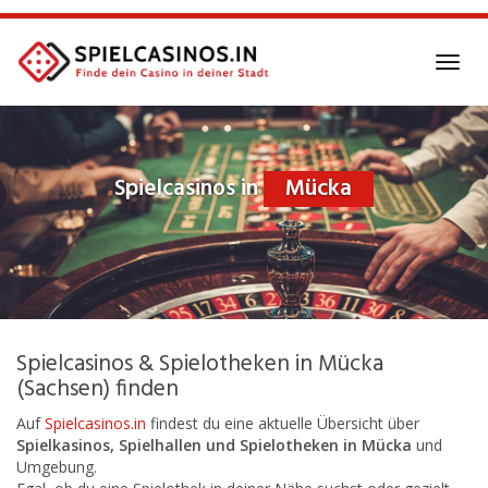
Skip
to
main
Toggl
content
navig
Spielcasinos in
Mücka
Spielcasinos & Spielotheken in Mücka
(Sachsen) finden
Auf
Spielcasinos.in
findest du eine aktuelle Übersicht über
Spielkasinos,
Spielhallen und Spielotheken in Mücka
und
Umgebung.