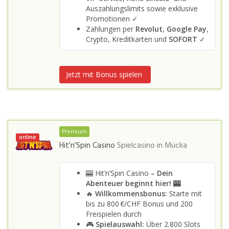
Auszahlungslimits sowie exklusive
Promotionen ✓
Zahlungen per
Revolut
,
Google Pay
,
Crypto, Kreditkarten und
SOFORT
✓
Jetzt mit Bonus spielen
Premium
online
Hit’n’Spin Casino
Spielcasino in
Mücka
🎰 Hit’n’Spin Casino
– Dein
Abenteuer beginnt hier! 🎰
🔥
Willkommensbonus:
Starte mit
bis zu 800 €/CHF Bonus und 200
Freispielen durch
🎮
Spielauswahl:
Über 2.800 Slots