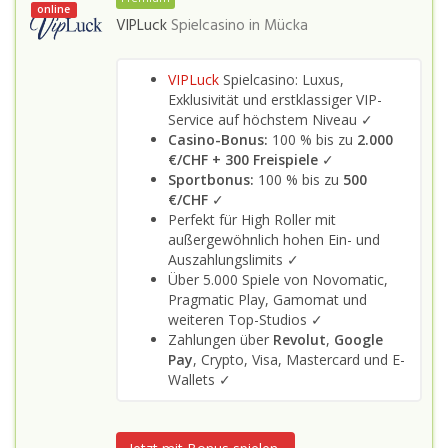
online
VIPLuck
Spielcasino in
Mücka
VIPLuck
Spielcasino: Luxus,
Exklusivität und erstklassiger VIP-
Service auf höchstem Niveau ✓
Casino-Bonus:
100 % bis zu
2.000
€/CHF + 300 Freispiele
✓
Sportbonus:
100 % bis zu
500
€/CHF
✓
Perfekt für High Roller mit
außergewöhnlich hohen Ein- und
Auszahlungslimits ✓
Über 5.000 Spiele von Novomatic,
Pragmatic Play, Gamomat und
weiteren Top-Studios ✓
Zahlungen über
Revolut
,
Google
Pay
, Crypto, Visa, Mastercard und E-
Wallets ✓