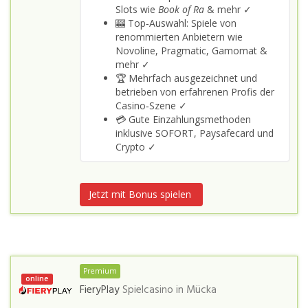
Slots wie
Book of Ra
& mehr ✓
🎰 Top‑Auswahl: Spiele von
renommierten Anbietern wie
Novoline, Pragmatic, Gamomat &
mehr ✓
🏆 Mehrfach ausgezeichnet und
betrieben von erfahrenen Profis der
Casino‑Szene ✓
💳 Gute Einzahlungsmethoden
inklusive SOFORT, Paysafecard und
Crypto ✓
Jetzt mit Bonus spielen
Premium
online
FieryPlay
Spielcasino in
Mücka