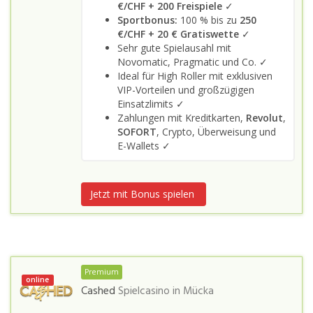
€/CHF + 200 Freispiele
✓
Sportbonus:
100 % bis zu
250
€/CHF + 20 € Gratiswette
✓
Sehr gute Spielausahl mit
Novomatic, Pragmatic und Co. ✓
Ideal für High Roller mit exklusiven
VIP-Vorteilen und großzügigen
Einsatzlimits ✓
Zahlungen mit Kreditkarten,
Revolut
,
SOFORT
, Crypto, Überweisung und
E-Wallets ✓
Jetzt mit Bonus spielen
Premium
online
Cashed
Spielcasino in
Mücka