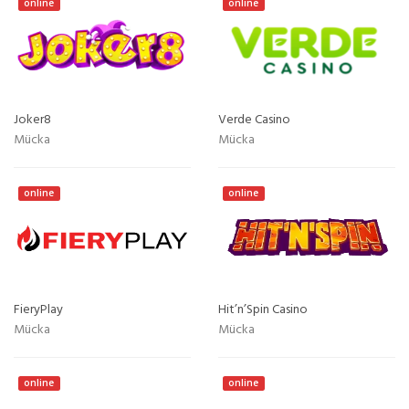
online
online
Joker8
Verde Casino
Mücka
Mücka
online
online
FieryPlay
Hit’n’Spin Casino
Mücka
Mücka
online
online