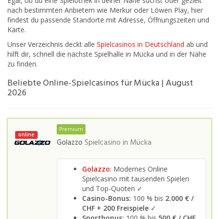
Egal, ob du eine Spielothek in deiner Nähe suchst oder gezielt
nach bestimmten Anbietern wie Merkur oder Löwen Play, hier
findest du passende Standorte mit Adresse, Öffnungszeiten und
Karte.
Unser Verzeichnis deckt alle
Spielcasinos in Deutschland
ab und
hilft dir, schnell die nächste Spielhalle in Mücka und in der Nähe
zu finden.
Beliebte Online-Spielcasinos für Mücka | August
2026
Premium
online
Golazzo
Spielcasino in
Mücka
Golazzo
: Modernes Online
Spielcasino mit tausenden Spielen
und Top-Quoten ✓
Casino-Bonus:
100 % bis
2.000 € /
CHF + 200 Freispiele
✓
Sportbonus:
100 % bis
500 € / CHF