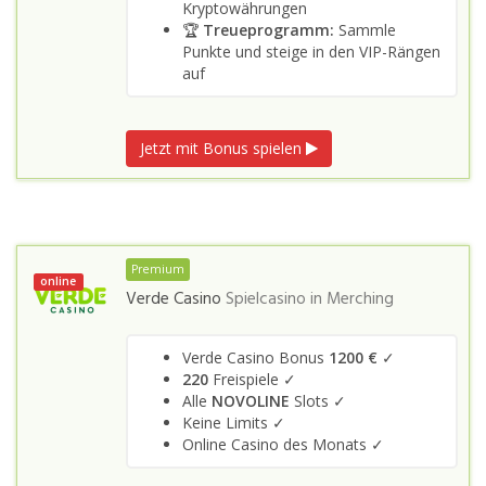
Kryptowährungen
🏆
Treueprogramm:
Sammle
Punkte und steige in den VIP-Rängen
auf
Jetzt mit Bonus spielen
Premium
online
Verde Casino
Spielcasino in
Merching
Verde Casino Bonus
1200 €
✓
220
Freispiele ✓
Alle
NOVOLINE
Slots ✓
Keine Limits ✓
Online Casino des Monats ✓