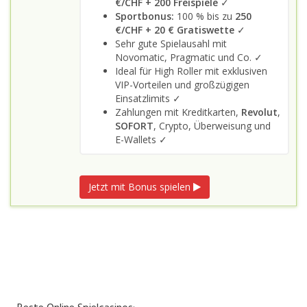
€/CHF + 200 Freispiele
✓
Sportbonus:
100 % bis zu
250
€/CHF + 20 € Gratiswette
✓
Sehr gute Spielausahl mit
Novomatic, Pragmatic und Co. ✓
Ideal für High Roller mit exklusiven
VIP-Vorteilen und großzügigen
Einsatzlimits ✓
Zahlungen mit Kreditkarten,
Revolut
,
SOFORT
, Crypto, Überweisung und
E-Wallets ✓
Jetzt mit Bonus spielen