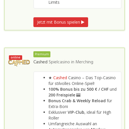
Limits
Jetzt mit Bonus spielen
Premium
online
Cashed
Spielcasino in
Merching
★
Cashed
Casino – Das Top-Casino
für stilvolles Online-Spiel!
100% Bonus bis zu 500 €
/ CHF
und
200 Freispiele
🎰
Bonus Crab & Weekly Reload
für
Extra-Boni
Exklusiver
VIP-Club
, ideal für High
Roller
Umfangreiche Auswahl an