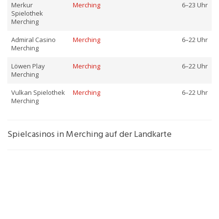
Merkur
Merching
6–23 Uhr
Spielothek
Merching
Admiral Casino
Merching
6–22 Uhr
Merching
Löwen Play
Merching
6–22 Uhr
Merching
Vulkan Spielothek
Merching
6–22 Uhr
Merching
Spielcasinos in Merching auf der Landkarte