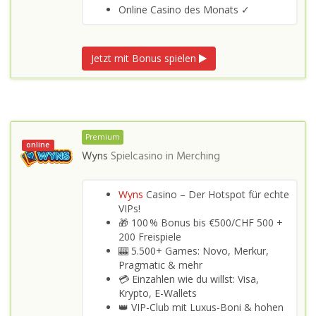
Online Casino des Monats ✓
Jetzt mit Bonus spielen
Premium
online
Wyns
Spielcasino in
Merching
Wyns
Casino – Der Hotspot für echte
VIPs!
🎁 100 % Bonus bis €500/CHF 500 +
200 Freispiele
🎰 5.500+ Games: Novo, Merkur,
Pragmatic & mehr
💳 Einzahlen wie du willst: Visa,
Krypto, E-Wallets
👑 VIP-Club mit Luxus-Boni & hohen