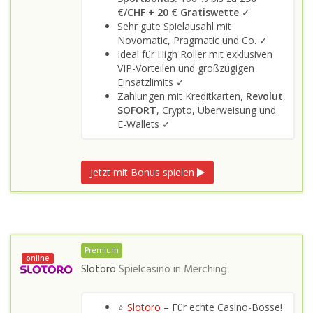
€/CHF + 20 € Gratiswette
✓
Sehr gute Spielausahl mit
Novomatic, Pragmatic und Co. ✓
Ideal für High Roller mit exklusiven
VIP-Vorteilen und großzügigen
Einsatzlimits ✓
Zahlungen mit Kreditkarten,
Revolut
,
SOFORT
, Crypto, Überweisung und
E-Wallets ✓
Jetzt mit Bonus spielen
Premium
online
Slotoro
Spielcasino in
Merching
⭐
Slotoro
– Für echte Casino-Bosse!