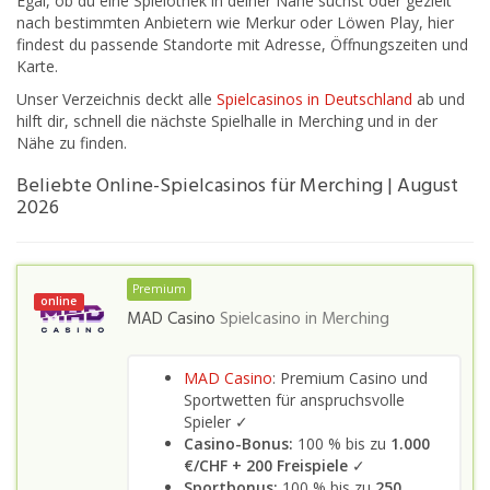
Egal, ob du eine Spielothek in deiner Nähe suchst oder gezielt
nach bestimmten Anbietern wie Merkur oder Löwen Play, hier
findest du passende Standorte mit Adresse, Öffnungszeiten und
Karte.
Unser Verzeichnis deckt alle
Spielcasinos in Deutschland
ab und
hilft dir, schnell die nächste Spielhalle in Merching und in der
Nähe zu finden.
Beliebte Online-Spielcasinos für Merching | August
2026
Premium
online
MAD Casino
Spielcasino in
Merching
MAD Casino
: Premium Casino und
Sportwetten für anspruchsvolle
Spieler ✓
Casino-Bonus:
100 % bis zu
1.000
€/CHF + 200 Freispiele
✓
Sportbonus:
100 % bis zu
250