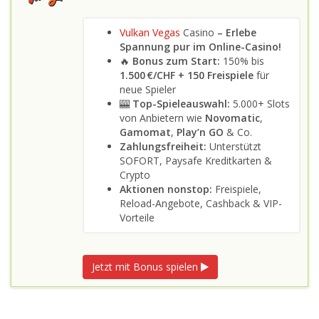
Vulkan Vegas
Casino
– Erlebe
Spannung pur im Online-Casino!
🔥
Bonus zum Start:
150% bis
1.500 €/CHF + 150 Freispiele
für
neue Spieler
🎰
Top-Spieleauswahl:
5.000+ Slots
von Anbietern wie
Novomatic
,
Gamomat
,
Play’n GO
& Co.
Zahlungsfreiheit:
Unterstützt
SOFORT, Paysafe Kreditkarten &
Crypto
Aktionen nonstop:
Freispiele,
Reload-Angebote, Cashback & VIP-
Vorteile
Jetzt mit Bonus spielen