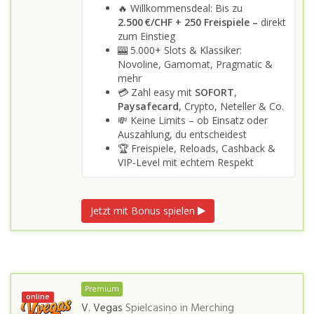
🔥 Willkommensdeal: Bis zu
2.500 €/CHF + 250 Freispiele –
direkt
zum Einstieg
🎰 5.000+ Slots & Klassiker:
Novoline, Gamomat, Pragmatic &
mehr
💳 Zahl easy mit
SOFORT
,
Paysafecard
, Crypto, Neteller & Co.
💸 Keine Limits – ob Einsatz oder
Auszahlung, du entscheidest
🏆 Freispiele, Reloads, Cashback &
VIP-Level mit echtem Respekt
Jetzt mit Bonus spielen
Premium
online
V. Vegas
Spielcasino in
Merching