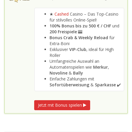
★
Cashed
Casino – Das Top-Casino
für stilvolles Online-Spiel!
100% Bonus bis zu 500 €
/ CHF
und
200 Freispiele
🎰
Bonus Crab & Weekly Reload
für
Extra-Boni
Exklusiver
VIP-Club
, ideal für High
Roller
Umfangreiche Auswahl an
Automatenspielen wie
Merkur
,
Novoline
&
Bally
Einfache Zahlungen mit
Sofortüberweisung
&
Sparkasse
✔️
Jetzt mit Bonus spielen