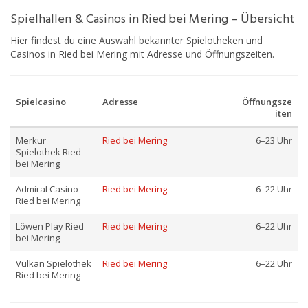
Spielhallen & Casinos in Ried bei Mering – Übersicht
Hier findest du eine Auswahl bekannter Spielotheken und
Casinos in Ried bei Mering mit Adresse und Öffnungszeiten.
Spielcasino
Adresse
Öffnungsze
iten
Merkur
Ried bei Mering
6–23 Uhr
Spielothek Ried
bei Mering
Admiral Casino
Ried bei Mering
6–22 Uhr
Ried bei Mering
Löwen Play Ried
Ried bei Mering
6–22 Uhr
bei Mering
Vulkan Spielothek
Ried bei Mering
6–22 Uhr
Ried bei Mering