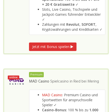
+ 20 € Gratiswette
✓
Slots, Live Casino, Tischspiele und
Jackpot-Games führender Entwickler
✓
Zahlungen mit
Revolut
,
SOFORT
,
Kryptowährungen und Kreditkarten ✓
Jetzt mit Bonus spielen
Premium
online
MAD Casino
Spielcasino in
Ried bei Mering
MAD Casino
: Premium Casino und
Sportwetten für anspruchsvolle
Spieler ✓
Casino-Bonus:
100 % bis zu
1.000