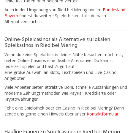
Einkaufsstraßen oder belebten Vierteln.
Auch in der Umgebung von Ried bei Mering und im
Bundesland
Bayern
findest du weitere Spielotheken, falls du nach
Alternativen suchst.
Online-Spielcasinos als Alternative zu lokalen
Spielkasinos in Ried bei Mering
Wenn du keine Spielothek in deiner Nähe besuchen möchtest,
bieten Online Casinos eine flexible Alternative. Du kannst
jederzeit spielen und hast Zugriff auf
eine große Auswahl an Slots, Tischspielen und Live-Casino-
Angeboten.
Viele Anbieter bieten attraktive Boni, schnelle Auszahlungen und
moderne Zahlungsmethoden wie PayPal, Kreditkarte oder
Kryptowährungen.
Fehlt eine Spielothek oder ein Casino in Ried bei Mering? Dann
sende uns gerne einen Hinweis über unser
Kontaktformular
.
Häufige Fragen zu Spielcasinos in Ried bei Mering