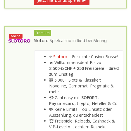
Jetzt mit Bonus spielen
Premium
online
Slotoro
Spielcasino in
Ried bei Mering
⭐
Slotoro
– Für echte Casino-Bosse!
🔥 Willkommensdeal: Bis zu
2.500 €/CHF + 250 Freispiele –
direkt
zum Einstieg
🎰 5.000+ Slots & Klassiker:
Novoline, Gamomat, Pragmatic &
mehr
💳 Zahl easy mit
SOFORT
,
Paysafecard
, Crypto, Neteller & Co.
💸 Keine Limits – ob Einsatz oder
Auszahlung, du entscheidest
🏆 Freispiele, Reloads, Cashback &
VIP-Level mit echtem Respekt