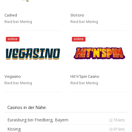
Cashed
Slotoro
Ried bei Mering
Ried bei Mering
online
online
Vegasino
Hit’n’Spin Casino
Ried bei Mering
Ried bei Mering
Casinos in der Nähe:
Eurasburg bei Friedberg, Bayern
(2.76 km)
Kissing
(3.07 km)