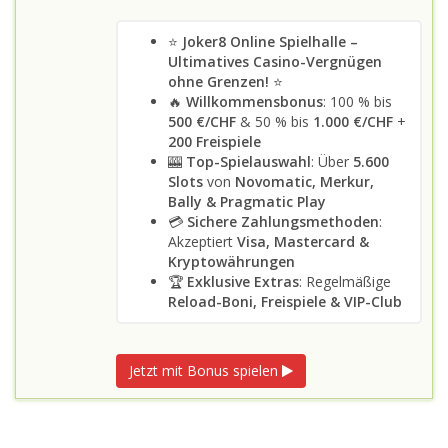
⭐
Joker8 Online Spielhalle –
Ultimatives Casino-Vergnügen
ohne Grenzen!
⭐
🔥
Willkommensbonus
: 100 % bis
500 €/CHF
& 50 % bis
1.000 €/CHF
+
200 Freispiele
🎰
Top-Spielauswahl
: Über
5.600
Slots
von
Novomatic, Merkur,
Bally & Pragmatic Play
💳
Sichere Zahlungsmethoden
:
Akzeptiert
Visa, Mastercard &
Kryptowährungen
🏆
Exklusive Extras
: Regelmäßige
Reload-Boni, Freispiele & VIP-Club
Jetzt mit Bonus spielen