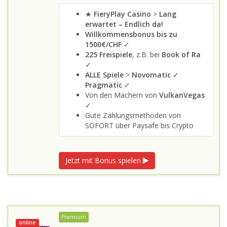
★
FieryPlay Casino
>
Lang
erwartet – Endlich da!
Willkommensbonus bis zu
1500€/CHF
✓
225 Freispiele
, z.B. bei
Book of Ra
✓
ALLE Spiele
>
Novomatic
✓
Pragmatic
✓
Von den Machern von
VulkanVegas
✓
Gute Zahlungsmethoden von
SOFORT über Paysafe bis Crypto
Jetzt mit Bonus spielen
Premium
online