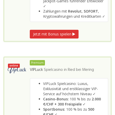
Jackpot-Games führender Entwickler
✓
Zahlungen mit
Revolut
,
SOFORT
,
Kryptowährungen und Kreditkarten ✓
Jetzt mit Bonus spielen
Premium
online
VIPLuck
Spielcasino in
Ried bei Mering
VIPLuck Spielcasino: Luxus,
Exklusivität und erstklassiger VIP-
Service auf höchstem Niveau ✓
Casino-Bonus:
100 % bis zu
2.000
€/CHF + 300 Freispiele
✓
Sportbonus:
100 % bis zu
500
€/CHF
✓