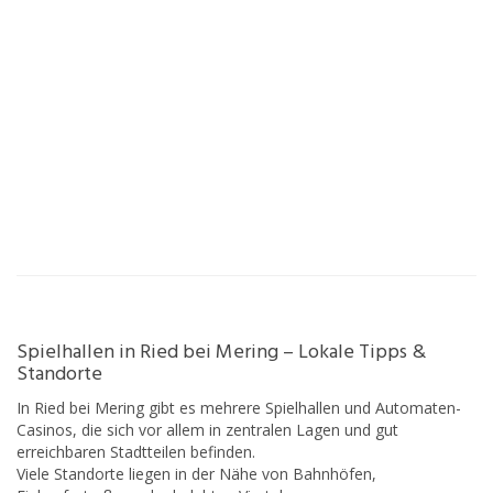
Spielhallen in Ried bei Mering – Lokale Tipps &
Standorte
In Ried bei Mering gibt es mehrere Spielhallen und Automaten-
Casinos, die sich vor allem in zentralen Lagen und gut
erreichbaren Stadtteilen befinden.
Viele Standorte liegen in der Nähe von Bahnhöfen,