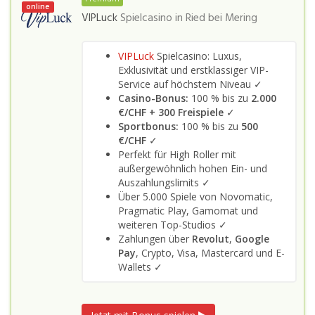
online
VIPLuck
Spielcasino in
Ried bei Mering
VIPLuck
Spielcasino: Luxus,
Exklusivität und erstklassiger VIP-
Service auf höchstem Niveau ✓
Casino-Bonus:
100 % bis zu
2.000
€/CHF + 300 Freispiele
✓
Sportbonus:
100 % bis zu
500
€/CHF
✓
Perfekt für High Roller mit
außergewöhnlich hohen Ein- und
Auszahlungslimits ✓
Über 5.000 Spiele von Novomatic,
Pragmatic Play, Gamomat und
weiteren Top-Studios ✓
Zahlungen über
Revolut
,
Google
Pay
, Crypto, Visa, Mastercard und E-
Wallets ✓