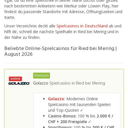
Egal, ob du eine Spielothek in deiner Nähe suchst oder gezielt
nach bestimmten Anbietern wie Merkur oder Löwen Play, hier
findest du passende Standorte mit Adresse, Öffnungszeiten und
Karte.
Unser Verzeichnis deckt alle
Spielcasinos in Deutschland
ab und
hilft dir, schnell die nächste Spielhalle in Ried bei Mering und in
der Nähe zu finden.
Beliebte Online-Spielcasinos für Ried bei Mering |
August 2026
Premium
online
Golazzo
Spielcasino in
Ried bei Mering
Golazzo
: Modernes Online
Spielcasino mit tausenden Spielen
und Top-Quoten ✓
Casino-Bonus:
100 % bis
2.000 € /
CHF + 200 Freispiele
✓
Sportbonus:
100 % bis
500 € / CHF