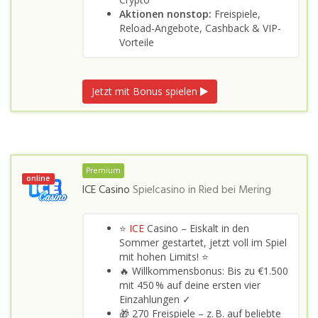
Aktionen nonstop:
Freispiele,
Reload-Angebote, Cashback & VIP-
Vorteile
Jetzt mit Bonus spielen
Premium
online
ICE Casino
Spielcasino in
Ried bei Mering
⭐
ICE
Casino – Eiskalt in den
Sommer gestartet, jetzt voll im Spiel
mit hohen Limits! ⭐
🔥 Willkommensbonus: Bis zu €1.500
mit 450 % auf deine ersten vier
Einzahlungen ✓
🎁 270 Freispiele – z. B. auf beliebte