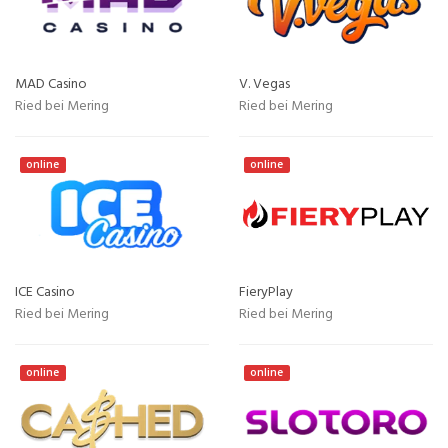
MAD Casino
V. Vegas
Ried bei Mering
Ried bei Mering
online
online
ICE Casino
FieryPlay
Ried bei Mering
Ried bei Mering
online
online