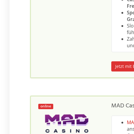
Fre
Sp
Gr
Slo
füh
Za
un
Jetzt mit
MAD Cas
online
MA
ans