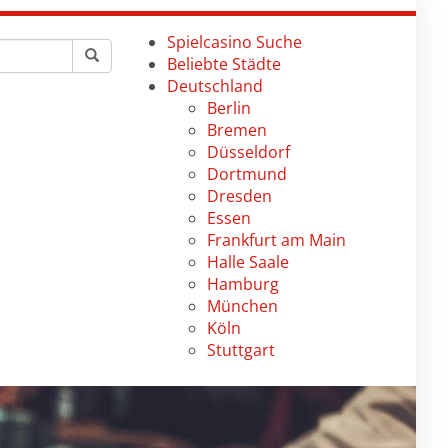
Spielcasino Suche
Beliebte Städte
Deutschland
Berlin
Bremen
Düsseldorf
Dortmund
Dresden
Essen
Frankfurt am Main
Halle Saale
Hamburg
München
Köln
Stuttgart