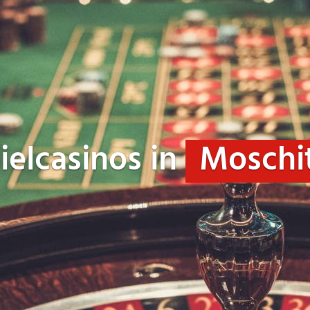
ielcasinos in
Moschi