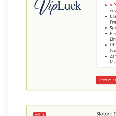
VI
ers
Ca
Fre
Sp
Per
Ein
Übe
Ga
Za
Ma
Jetzt mit
Slotoro
S
online