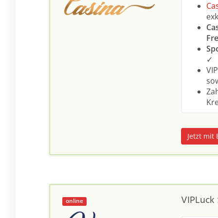
Ca
ex
Ca
Fre
Sp
✓
VIP
so
Za
Kr
Jetzt mit
VIPLuck
online