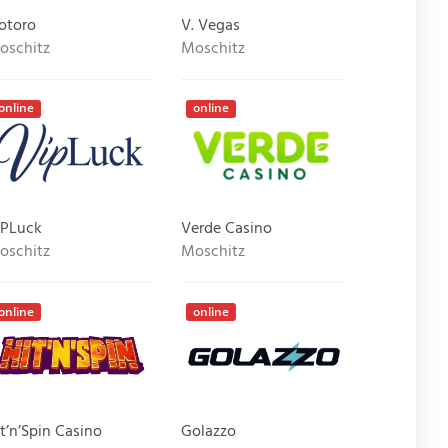
lotoro
V. Vegas
oschitz
Moschitz
online
online
IPLuck
Verde Casino
oschitz
Moschitz
online
online
t’n’Spin Casino
Golazzo