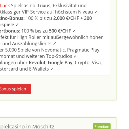
PLuck
Spielcasino: Luxus, Exklusivität und
tklassiger VIP-Service auf höchstem Niveau ✓
sino-Bonus:
100 % bis zu
2.000 €/CHF + 300
ispiele
✓
ortbonus:
100 % bis zu
500 €/CHF
✓
fekt für High Roller mit außergewöhnlich hohen
- und Auszahlungslimits ✓
r 5.000 Spiele von Novomatic, Pragmatic Play,
momat und weiteren Top-Studios ✓
hlungen über
Revolut
,
Google Pay
, Crypto, Visa,
stercard und E-Wallets ✓
 Bonus spielen
pielcasino in
Moschitz
Premium