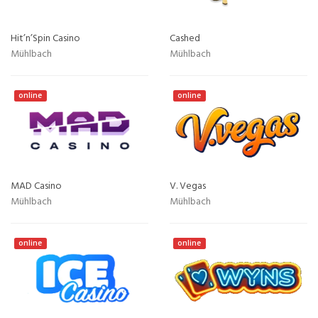
Hit’n’Spin Casino
Cashed
Mühlbach
Mühlbach
online
online
MAD Casino
V. Vegas
Mühlbach
Mühlbach
online
online