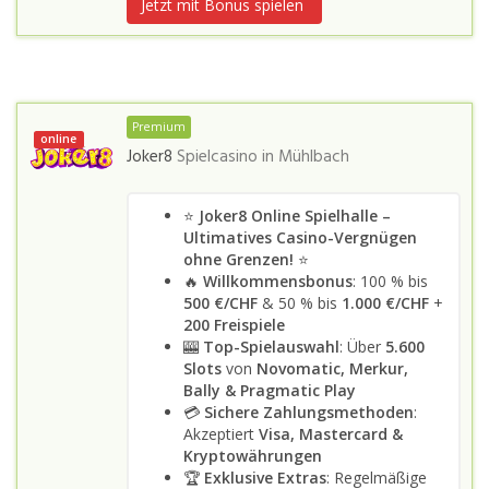
Jetzt mit Bonus spielen
Premium
online
Joker8
Spielcasino in
Mühlbach
⭐
Joker8 Online Spielhalle –
Ultimatives Casino-Vergnügen
ohne Grenzen!
⭐
🔥
Willkommensbonus
: 100 % bis
500 €/CHF
& 50 % bis
1.000 €/CHF
+
200 Freispiele
🎰
Top-Spielauswahl
: Über
5.600
Slots
von
Novomatic, Merkur,
Bally & Pragmatic Play
💳
Sichere Zahlungsmethoden
:
Akzeptiert
Visa, Mastercard &
Kryptowährungen
🏆
Exklusive Extras
: Regelmäßige