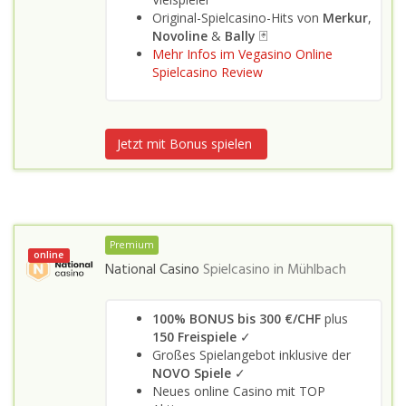
Original-Spielcasino-Hits von
Merkur
,
Novoline
&
Bally
🃏
Mehr Infos im Vegasino Online
Spielcasino Review
Jetzt mit Bonus spielen
Premium
online
National Casino
Spielcasino in
Mühlbach
100% BONUS bis 300 €/CHF
plus
150 Freispiele
✓
Großes Spielangebot inklusive der
NOVO Spiele
✓
Neues online Casino mit TOP