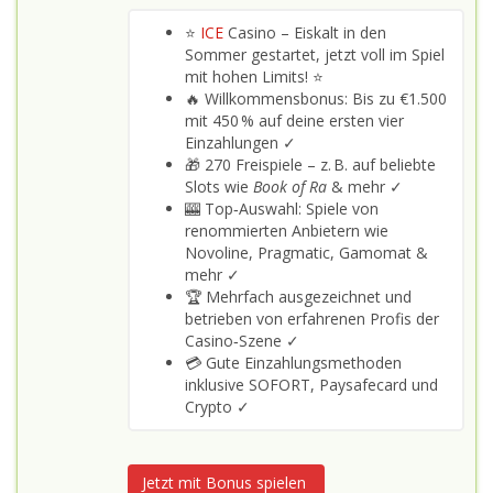
⭐
ICE
Casino – Eiskalt in den
Sommer gestartet, jetzt voll im Spiel
mit hohen Limits! ⭐
🔥 Willkommensbonus: Bis zu €1.500
mit 450 % auf deine ersten vier
Einzahlungen ✓
🎁 270 Freispiele – z. B. auf beliebte
Slots wie
Book of Ra
& mehr ✓
🎰 Top‑Auswahl: Spiele von
renommierten Anbietern wie
Novoline, Pragmatic, Gamomat &
mehr ✓
🏆 Mehrfach ausgezeichnet und
betrieben von erfahrenen Profis der
Casino‑Szene ✓
💳 Gute Einzahlungsmethoden
inklusive SOFORT, Paysafecard und
Crypto ✓
Jetzt mit Bonus spielen