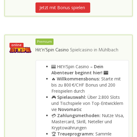
Jetzt mit Bonus spielen
Premium
online
Hit’n’Spin Casino
Spielcasino in
Mühlbach
🎰 Hit’n’Spin Casino
– Dein
Abenteuer beginnt hier! 🎰
🔥
Willkommensbonus:
Starte mit
bis zu 800 €/CHF Bonus und 200
Freispielen durch
🎮
Spielauswahl:
Über 2.800 Slots
und Tischspiele von Top-Entwicklern
vie
Novomatic
💳
Zahlungsmethoden:
Nutze Visa,
Mastercard, Skrill, Neteller und
Kryptowährungen
🏆
Treueprogramm:
Sammle