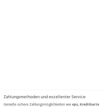
Zahlungsmethoden und exzellenter Service
Genieße sichere Zahlungsmöglichkeiten wie
eps, Kreditkarte