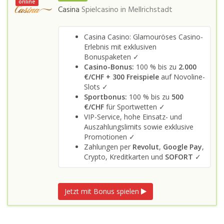
online
Casina
Spielcasino in
Mellrichstadt
Casina Casino: Glamouröses Casino-
Erlebnis mit exklusiven
Bonuspaketen ✓
Casino-Bonus:
100 % bis zu
2.000
€/CHF + 300 Freispiele
auf Novoline-
Slots ✓
Sportbonus:
100 % bis zu
500
€/CHF
für Sportwetten ✓
VIP-Service, hohe Einsatz- und
Auszahlungslimits sowie exklusive
Promotionen ✓
Zahlungen per
Revolut
,
Google Pay
,
Crypto, Kreditkarten und
SOFORT
✓
Jetzt mit Bonus spielen