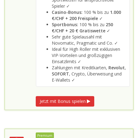
Spieler ✓
Casino-Bonus:
100 % bis zu
1.000
€/CHF + 200 Freispiele
✓
Sportbonus:
100 % bis zu
250
€/CHF + 20 € Gratiswette
✓
Sehr gute Spielausahl mit
Novomatic, Pragmatic und Co. ✓
Ideal für High Roller mit exklusiven
VIP-Vorteilen und großzügigen
Einsatzlimits ✓
Zahlungen mit Kreditkarten,
Revolut
,
SOFORT
, Crypto, Überweisung und
E-Wallets ✓
Jetzt mit Bonus spielen
Premium