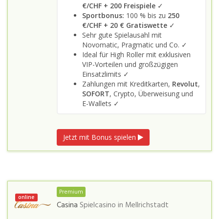
€/CHF + 200 Freispiele
✓
Sportbonus:
100 % bis zu
250
€/CHF + 20 € Gratiswette
✓
Sehr gute Spielausahl mit
Novomatic, Pragmatic und Co. ✓
Ideal für High Roller mit exklusiven
VIP-Vorteilen und großzügigen
Einsatzlimits ✓
Zahlungen mit Kreditkarten,
Revolut
,
SOFORT
, Crypto, Überweisung und
E-Wallets ✓
Jetzt mit Bonus spielen
Premium
online
Casina
Spielcasino in
Mellrichstadt