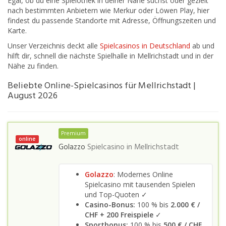
Egal, ob du eine Spielothek in deiner Nähe suchst oder gezielt
nach bestimmten Anbietern wie Merkur oder Löwen Play, hier
findest du passende Standorte mit Adresse, Öffnungszeiten und
Karte.
Unser Verzeichnis deckt alle
Spielcasinos in Deutschland
ab und
hilft dir, schnell die nächste Spielhalle in Mellrichstadt und in der
Nähe zu finden.
Beliebte Online-Spielcasinos für Mellrichstadt |
August 2026
Premium
online
Golazzo
Spielcasino in
Mellrichstadt
Golazzo
: Modernes Online
Spielcasino mit tausenden Spielen
und Top-Quoten ✓
Casino-Bonus:
100 % bis
2.000 € /
CHF + 200 Freispiele
✓
Sportbonus:
100 % bis
500 € / CHF