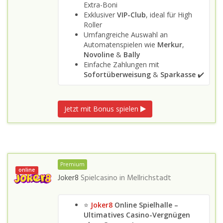
Extra-Boni
Exklusiver
VIP-Club
, ideal für High
Roller
Umfangreiche Auswahl an
Automatenspielen wie
Merkur
,
Novoline
&
Bally
Einfache Zahlungen mit
Sofortüberweisung
&
Sparkasse
✔️
Jetzt mit Bonus spielen
Premium
online
Joker8
Spielcasino in
Mellrichstadt
⭐
Joker8
Online Spielhalle –
Ultimatives Casino-Vergnügen