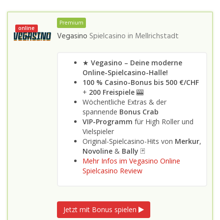
Premium
online
Vegasino
Spielcasino in
Mellrichstadt
★
Vegasino – Deine moderne
Online-Spielcasino-Halle!
100 % Casino-Bonus bis 500 €/CHF
+
200 Freispiele
🎰
Wöchentliche Extras & der
spannende
Bonus Crab
VIP-Programm
für High Roller und
Vielspieler
Original-Spielcasino-Hits von
Merkur
,
Novoline
&
Bally
🃏
Mehr Infos im Vegasino Online
Spielcasino Review
Jetzt mit Bonus spielen