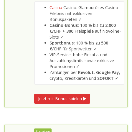
Casina
Casino: Glamouröses Casino-
Erlebnis mit exklusiven
Bonuspaketen ✓
Casino-Bonus:
100 % bis zu
2.000
€/CHF + 300 Freispiele
auf Novoline-
Slots ✓
Sportbonus:
100 % bis zu
500
€/CHF
für Sportwetten ✓
VIP-Service, hohe Einsatz- und
Auszahlungslimits sowie exklusive
Promotionen ✓
Zahlungen per
Revolut
,
Google Pay
,
Crypto, Kreditkarten und
SOFORT
✓
Jetzt mit Bonus spielen
Premium