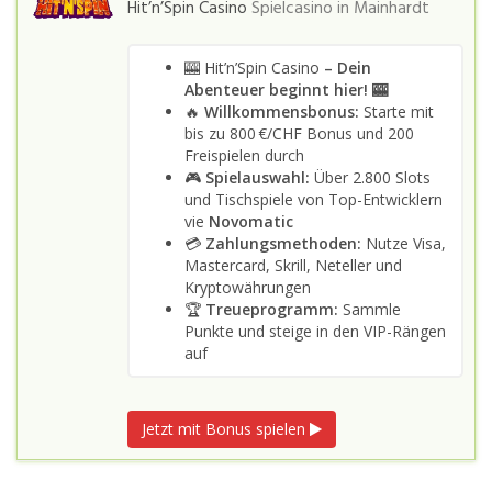
Hit’n’Spin Casino
Spielcasino in
Mainhardt
🎰 Hit’n’Spin Casino
– Dein
Abenteuer beginnt hier! 🎰
🔥
Willkommensbonus:
Starte mit
bis zu 800 €/CHF Bonus und 200
Freispielen durch
🎮
Spielauswahl:
Über 2.800 Slots
und Tischspiele von Top-Entwicklern
vie
Novomatic
💳
Zahlungsmethoden:
Nutze Visa,
Mastercard, Skrill, Neteller und
Kryptowährungen
🏆
Treueprogramm:
Sammle
Punkte und steige in den VIP-Rängen
auf
Jetzt mit Bonus spielen