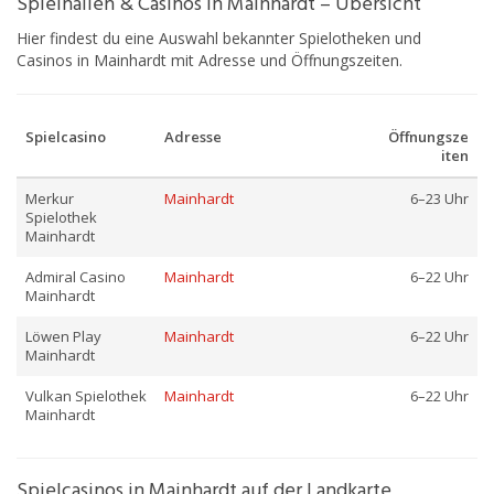
Spielhallen & Casinos in Mainhardt – Übersicht
Hier findest du eine Auswahl bekannter Spielotheken und
Casinos in Mainhardt mit Adresse und Öffnungszeiten.
Spielcasino
Adresse
Öffnungsze
iten
Merkur
Mainhardt
6–23 Uhr
Spielothek
Mainhardt
Admiral Casino
Mainhardt
6–22 Uhr
Mainhardt
Löwen Play
Mainhardt
6–22 Uhr
Mainhardt
Vulkan Spielothek
Mainhardt
6–22 Uhr
Mainhardt
Spielcasinos in Mainhardt auf der Landkarte