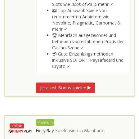
Slots wie
Book of Ra
& mehr ✓
🎰 Top‑Auswahl: Spiele von
renommierten Anbietern wie
Novoline, Pragmatic, Gamomat &
mehr ✓
🏆 Mehrfach ausgezeichnet und
betrieben von erfahrenen Profis der
Casino‑Szene ✓
💳 Gute Einzahlungsmethoden
inklusive SOFORT, Paysafecard und
Crypto ✓
Jetzt mit Bonus spielen
Premium
online
FieryPlay
Spielcasino in
Mainhardt