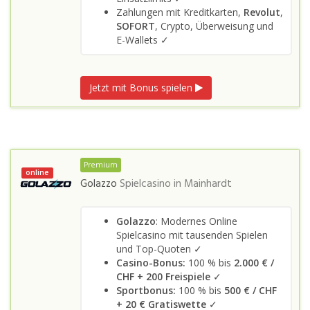
Zahlungen mit Kreditkarten,
Revolut
,
SOFORT
, Crypto, Überweisung und
E-Wallets ✓
Jetzt mit Bonus spielen
Premium
online
Golazzo
Spielcasino in
Mainhardt
Golazzo
: Modernes Online
Spielcasino mit tausenden Spielen
und Top-Quoten ✓
Casino-Bonus:
100 % bis
2.000 € /
CHF + 200 Freispiele
✓
Sportbonus:
100 % bis
500 € / CHF
+ 20 € Gratiswette
✓