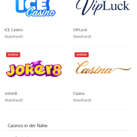
ICE Casino
VIPLuck
Mainhardt
Mainhardt
online
online
Joker8
Casina
Mainhardt
Mainhardt
Casinos in der Nähe: