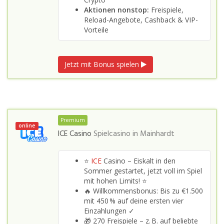
Aktionen nonstop:
Freispiele,
Reload-Angebote, Cashback & VIP-
Vorteile
Jetzt mit Bonus spielen
Premium
online
ICE Casino
Spielcasino in
Mainhardt
⭐
ICE
Casino – Eiskalt in den
Sommer gestartet, jetzt voll im Spiel
mit hohen Limits! ⭐
🔥 Willkommensbonus: Bis zu €1.500
mit 450 % auf deine ersten vier
Einzahlungen ✓
🎁 270 Freispiele – z. B. auf beliebte