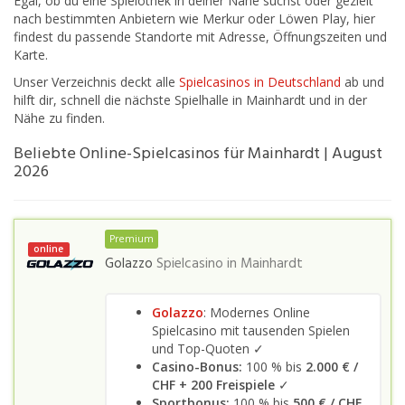
Egal, ob du eine Spielothek in deiner Nähe suchst oder gezielt
nach bestimmten Anbietern wie Merkur oder Löwen Play, hier
findest du passende Standorte mit Adresse, Öffnungszeiten und
Karte.
Unser Verzeichnis deckt alle
Spielcasinos in Deutschland
ab und
hilft dir, schnell die nächste Spielhalle in Mainhardt und in der
Nähe zu finden.
Beliebte Online-Spielcasinos für Mainhardt | August
2026
Premium
online
Golazzo
Spielcasino in
Mainhardt
Golazzo
: Modernes Online
Spielcasino mit tausenden Spielen
und Top-Quoten ✓
Casino-Bonus:
100 % bis
2.000 € /
CHF + 200 Freispiele
✓
Sportbonus:
100 % bis
500 € / CHF