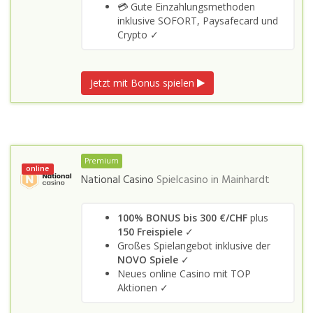
💳 Gute Einzahlungsmethoden
inklusive SOFORT, Paysafecard und
Crypto ✓
Jetzt mit Bonus spielen
Premium
online
National Casino
Spielcasino in
Mainhardt
100% BONUS bis 300 €/CHF
plus
150 Freispiele
✓
Großes Spielangebot inklusive der
NOVO Spiele
✓
Neues online Casino mit TOP
Aktionen ✓