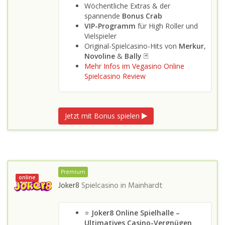
Wöchentliche Extras & der
spannende
Bonus Crab
VIP-Programm
für High Roller und
Vielspieler
Original-Spielcasino-Hits von
Merkur
,
Novoline
&
Bally
🃏
Mehr Infos im Vegasino Online
Spielcasino Review
Jetzt mit Bonus spielen
Premium
online
Joker8
Spielcasino in
Mainhardt
⭐
Joker8 Online Spielhalle –
Ultimatives Casino-Vergnügen