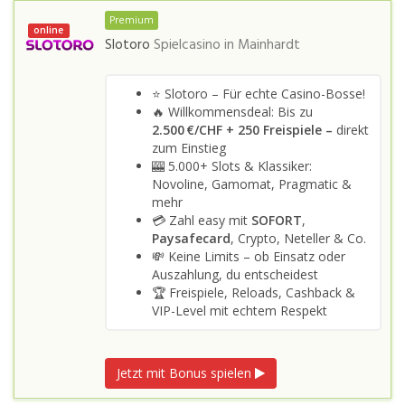
Premium
online
Slotoro
Spielcasino in
Mainhardt
⭐ Slotoro – Für echte Casino-Bosse!
🔥 Willkommensdeal: Bis zu
2.500 €/CHF + 250 Freispiele –
direkt
zum Einstieg
🎰 5.000+ Slots & Klassiker:
Novoline, Gamomat, Pragmatic &
mehr
💳 Zahl easy mit
SOFORT
,
Paysafecard
, Crypto, Neteller & Co.
💸 Keine Limits – ob Einsatz oder
Auszahlung, du entscheidest
🏆 Freispiele, Reloads, Cashback &
VIP-Level mit echtem Respekt
Jetzt mit Bonus spielen