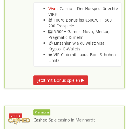
Wyns
Casino – Der Hotspot für echte
VIPs!
🎁 100 % Bonus bis €500/CHF 500 +
200 Freispiele
🎰 5.500+ Games: Novo, Merkur,
Pragmatic & mehr
💳 Einzahlen wie du willst: Visa,
Krypto, E-Wallets
👑 VIP-Club mit Luxus-Boni & hohen
Limits
Jetzt mit Bonus spielen
Premium
online
Cashed
Spielcasino in
Mainhardt