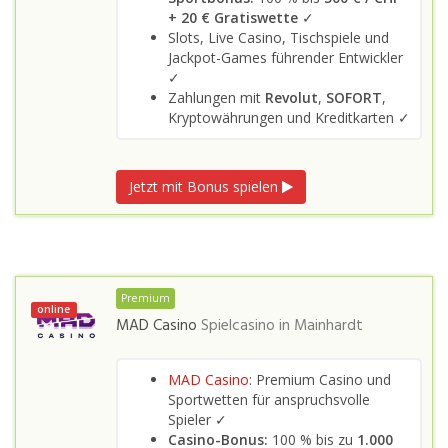
+ 20 € Gratiswette
✓
Slots, Live Casino, Tischspiele und
Jackpot-Games führender Entwickler
✓
Zahlungen mit
Revolut
,
SOFORT
,
Kryptowährungen und Kreditkarten ✓
Jetzt mit Bonus spielen
Premium
online
MAD Casino
Spielcasino in
Mainhardt
MAD Casino
: Premium Casino und
Sportwetten für anspruchsvolle
Spieler ✓
Casino-Bonus:
100 % bis zu
1.000