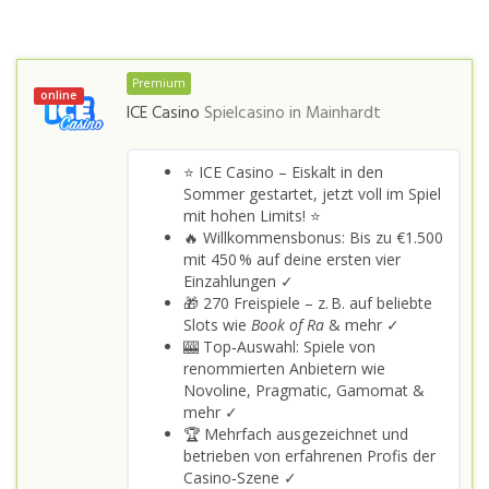
Premium
online
ICE Casino
Spielcasino in
Mainhardt
⭐ ICE Casino – Eiskalt in den
Sommer gestartet, jetzt voll im Spiel
mit hohen Limits! ⭐
🔥 Willkommensbonus: Bis zu €1.500
mit 450 % auf deine ersten vier
Einzahlungen ✓
🎁 270 Freispiele – z. B. auf beliebte
Slots wie
Book of Ra
& mehr ✓
🎰 Top‑Auswahl: Spiele von
renommierten Anbietern wie
Novoline, Pragmatic, Gamomat &
mehr ✓
🏆 Mehrfach ausgezeichnet und
betrieben von erfahrenen Profis der
Casino‑Szene ✓