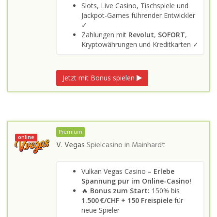
Slots, Live Casino, Tischspiele und
Jackpot-Games führender Entwickler
✓
Zahlungen mit
Revolut
,
SOFORT
,
Kryptowährungen und Kreditkarten ✓
Jetzt mit Bonus spielen
Premium
online
V. Vegas
Spielcasino in
Mainhardt
Vulkan Vegas Casino
– Erlebe
Spannung pur im Online-Casino!
🔥
Bonus zum Start:
150% bis
1.500 €/CHF + 150 Freispiele
für
neue Spieler