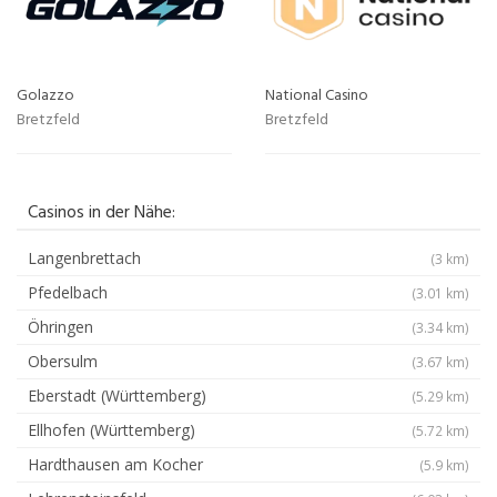
Golazzo
National Casino
Bretzfeld
Bretzfeld
Casinos in der Nähe:
Langenbrettach
(3 km)
Pfedelbach
(3.01 km)
Öhringen
(3.34 km)
Obersulm
(3.67 km)
Eberstadt (Württemberg)
(5.29 km)
Ellhofen (Württemberg)
(5.72 km)
Hardthausen am Kocher
(5.9 km)