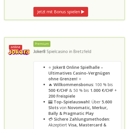
Jetzt mit Bonus spielen
Premium
online
Joker8
Spielcasino in
Bretzfeld
⭐
Joker8 Online Spielhalle –
Ultimatives Casino-Vergnügen
ohne Grenzen!
⭐
🔥
Willkommensbonus
: 100 % bis
500 €/CHF
& 50 % bis
1.000 €/CHF
+
200 Freispiele
🎰
Top-Spielauswahl
: Über
5.600
Slots
von
Novomatic, Merkur,
Bally & Pragmatic Play
💳
Sichere Zahlungsmethoden
:
Akzeptiert
Visa, Mastercard &