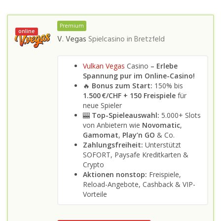
Premium
online
V. Vegas
Spielcasino in
Bretzfeld
Vulkan Vegas
Casino
– Erlebe
Spannung pur im Online-Casino!
🔥
Bonus zum Start:
150% bis
1.500 €/CHF + 150 Freispiele
für
neue Spieler
🎰
Top-Spieleauswahl:
5.000+ Slots
von Anbietern wie
Novomatic
,
Gamomat
,
Play’n GO
& Co.
Zahlungsfreiheit:
Unterstützt
SOFORT, Paysafe Kreditkarten &
Crypto
Aktionen nonstop:
Freispiele,
Reload-Angebote, Cashback & VIP-
Vorteile