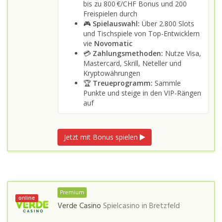
bis zu 800 €/CHF Bonus und 200
Freispielen durch
🎮
Spielauswahl:
Über 2.800 Slots
und Tischspiele von Top-Entwicklern
vie
Novomatic
💳
Zahlungsmethoden:
Nutze Visa,
Mastercard, Skrill, Neteller und
Kryptowährungen
🏆
Treueprogramm:
Sammle
Punkte und steige in den VIP-Rängen
auf
Jetzt mit Bonus spielen
Premium
online
Verde Casino
Spielcasino in
Bretzfeld