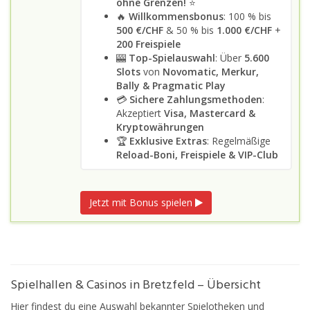
ohne Grenzen!
⭐
🔥
Willkommensbonus
: 100 % bis
500 €/CHF
& 50 % bis
1.000 €/CHF
+
200 Freispiele
🎰
Top-Spielauswahl
: Über
5.600
Slots
von
Novomatic, Merkur,
Bally & Pragmatic Play
💳
Sichere Zahlungsmethoden
:
Akzeptiert
Visa, Mastercard &
Kryptowährungen
🏆
Exklusive Extras
: Regelmäßige
Reload-Boni, Freispiele & VIP-Club
Jetzt mit Bonus spielen
Spielhallen & Casinos in Bretzfeld – Übersicht
Hier findest du eine Auswahl bekannter Spielotheken und