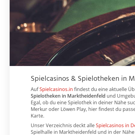
Spielcasinos & Spielotheken in M
Auf
Spielcasinos.in
findest du eine aktuelle Ü
Spielotheken in Marktheidenfeld
und Umgebu
Egal, ob du eine Spielothek in deiner Nähe s
Merkur oder Löwen Play, hier findest du pas
Karte.
Unser Verzeichnis deckt alle
Spielcasinos in 
Spielhalle in Marktheidenfeld und in der Nähe