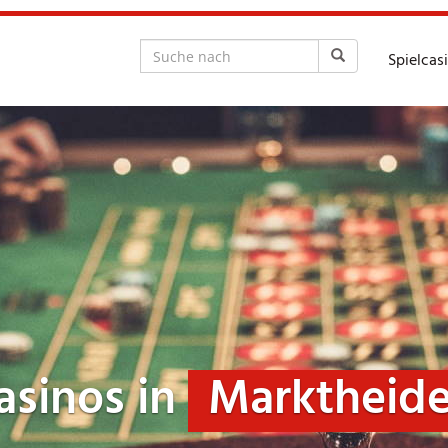
Spielcas
asinos in
Marktheide