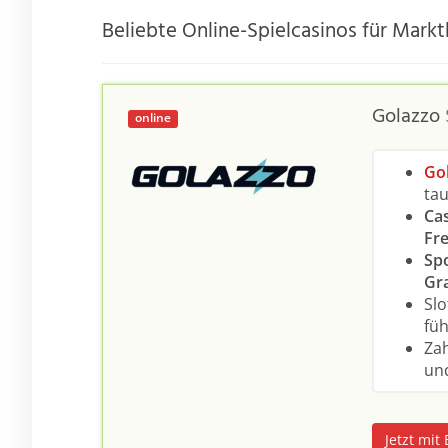
Beliebte Online-Spielcasinos für Mark
Golazzo
online
Go
ta
Ca
Fre
Sp
Gr
Slo
füh
Za
un
Jetzt mit