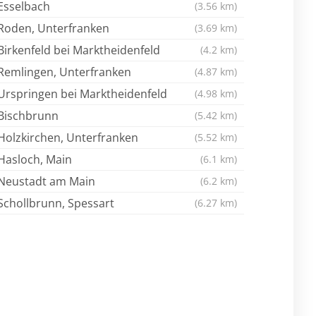
Esselbach
(3.56 km)
Roden, Unterfranken
(3.69 km)
Birkenfeld bei Marktheidenfeld
(4.2 km)
Remlingen, Unterfranken
(4.87 km)
Urspringen bei Marktheidenfeld
(4.98 km)
Bischbrunn
(5.42 km)
Holzkirchen, Unterfranken
(5.52 km)
Hasloch, Main
(6.1 km)
Neustadt am Main
(6.2 km)
Schollbrunn, Spessart
(6.27 km)