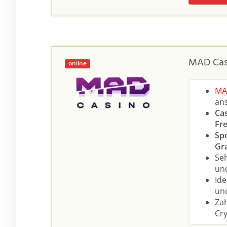
MAD Cas
online
MA
ans
Ca
Fre
Sp
Gr
Seh
un
Ide
und
Zah
Cr