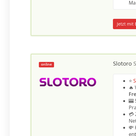
Ma
Jetzt mit
Slotoro
S
online
⭐
S
🔥
Fre
🎰 
Pr
💳 
Net
💸 
en