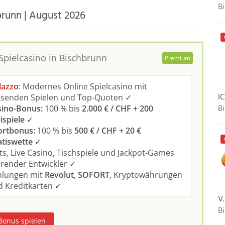
B
brunn | August 2026
Spielcasino in
Bischbrunn
Premium
lazzo
: Modernes Online Spielcasino mit
I
usenden Spielen und Top-Quoten ✓
B
sino-Bonus:
100 % bis
2.000 € / CHF + 200
ispiele
✓
ortbonus:
100 % bis
500 € / CHF + 20 €
atiswette
✓
ts, Live Casino, Tischspiele und Jackpot-Games
render Entwickler ✓
hlungen mit
Revolut
,
SOFORT
, Kryptowährungen
d Kreditkarten ✓
V
B
 Bonus spielen