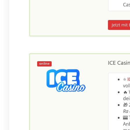
Cas
Jetzt mit
ICE Casi
online
⭐
I
vol
🔥 
dei
🎁 
Ra
🎰
An