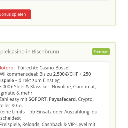
 Bonus spielen
pielcasino in
Bischbrunn
Premium
lotoro
– Für echte Casino-Bosse!
 Willkommensdeal: Bis zu
2.500 €/CHF + 250
ispiele –
direkt zum Einstieg
5.000+ Slots & Klassiker: Novoline, Gamomat,
agmatic & mehr
Zahl easy mit
SOFORT
,
Paysafecard
, Crypto,
eller & Co.
Keine Limits – ob Einsatz oder Auszahlung, du
tscheidest
Freispiele, Reloads, Cashback & VIP-Level mit