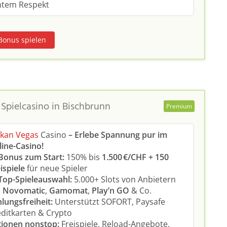
htem Respekt
 Bonus spielen
Spielcasino in
Bischbrunn
Premium
lkan Vegas
Casino
– Erlebe Spannung pur im
ine-Casino!
Bonus zum Start:
150% bis
1.500 €/CHF + 150
ispiele
für neue Spieler
Top-Spieleauswahl:
5.000+ Slots von Anbietern
e
Novomatic
,
Gamomat
,
Play’n GO
& Co.
lungsfreiheit:
Unterstützt SOFORT, Paysafe
ditkarten & Crypto
tionen nonstop:
Freispiele, Reload-Angebote,