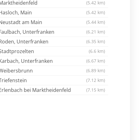
Marktheidenfeld
(5.42 km)
Hasloch, Main
(5.42 km)
Neustadt am Main
(5.44 km)
Faulbach, Unterfranken
(6.21 km)
Roden, Unterfranken
(6.35 km)
Stadtprozelten
(6.6 km)
Karbach, Unterfranken
(6.67 km)
Weibersbrunn
(6.89 km)
Triefenstein
(7.12 km)
Erlenbach bei Marktheidenfeld
(7.15 km)