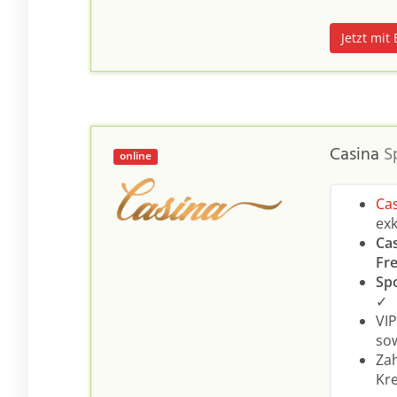
Jetzt mit
Casina
S
online
Ca
ex
Ca
Fre
Sp
✓
VIP
so
Za
Kr