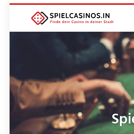
Skip
to
main
content
Spi