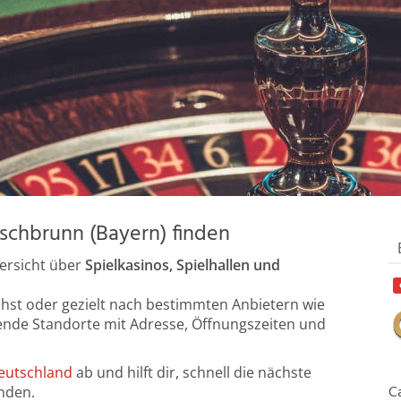
ischbrunn (Bayern) finden
bersicht über
Spielkasinos,
Spielhallen und
uchst oder gezielt nach bestimmten Anbietern wie
sende Standorte mit Adresse, Öffnungszeiten und
Deutschland
ab und hilft dir, schnell die nächste
C
inden.