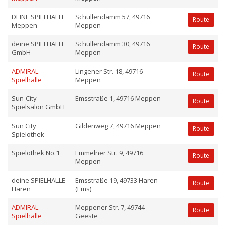
DEINE SPIELHALLE
Schullendamm 57, 49716
Route
Meppen
Meppen
deine SPIELHALLE
Schullendamm 30, 49716
Route
GmbH
Meppen
ADMIRAL
Lingener Str. 18, 49716
Route
Spielhalle
Meppen
Sun-City-
Emsstraße 1, 49716 Meppen
Route
Spielsalon GmbH
Sun City
Gildenweg 7, 49716 Meppen
Route
Spielothek
Spielothek No.1
Emmelner Str. 9, 49716
Route
Meppen
deine SPIELHALLE
Emsstraße 19, 49733 Haren
Route
Haren
(Ems)
ADMIRAL
Meppener Str. 7, 49744
Route
Spielhalle
Geeste