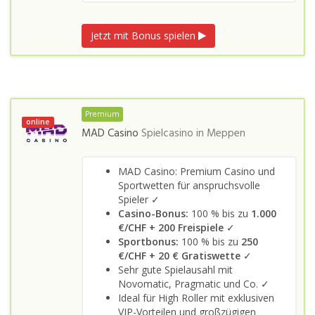
Jetzt mit Bonus spielen
Premium
online
MAD Casino
Spielcasino in
Meppen
MAD Casino: Premium Casino und
Sportwetten für anspruchsvolle
Spieler ✓
Casino-Bonus:
100 % bis zu
1.000
€/CHF + 200 Freispiele
✓
Sportbonus:
100 % bis zu
250
€/CHF + 20 € Gratiswette
✓
Sehr gute Spielausahl mit
Novomatic, Pragmatic und Co. ✓
Ideal für High Roller mit exklusiven
VIP-Vorteilen und großzügigen