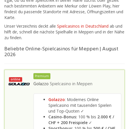
Egal, ob du eine Spielothek in deiner Nähe suchst oder gezielt
nach bestimmten Anbietern wie Merkur oder Löwen Play, hier
findest du passende Standorte mit Adresse, Öffnungszeiten und
Karte.
Unser Verzeichnis deckt alle
Spielcasinos in Deutschland
ab und
hilft dir, schnell die nächste Spielhalle in Meppen und in der Nähe
zu finden.
Beliebte Online-Spielcasinos für Meppen | August
2026
Premium
online
Golazzo
Spielcasino in
Meppen
Golazzo
: Modernes Online
Spielcasino mit tausenden Spielen
und Top-Quoten ✓
Casino-Bonus:
100 % bis
2.000 € /
CHF + 200 Freispiele
✓
Sportbonus:
100 % bis
500 € / CHF