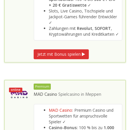
+ 20 € Gratiswette
✓
Slots, Live Casino, Tischspiele und
Jackpot-Games führender Entwickler
✓
Zahlungen mit
Revolut
,
SOFORT
,
Kryptowährungen und Kreditkarten ✓
Jetzt mit Bonus spielen
Premium
online
MAD Casino
Spielcasino in
Meppen
MAD Casino
: Premium Casino und
Sportwetten für anspruchsvolle
Spieler ✓
Casino-Bonus:
100 % bis zu
1.000