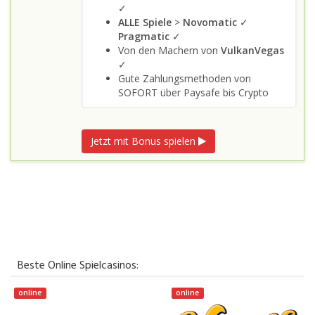
✓
ALLE Spiele
>
Novomatic
✓
Pragmatic
✓
Von den Machern von
VulkanVegas
✓
Gute Zahlungsmethoden von
SOFORT über Paysafe bis Crypto
Jetzt mit Bonus spielen
Beste Online Spielcasinos:
online
online