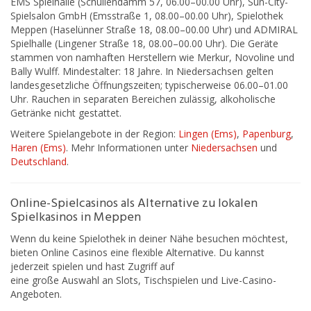
EMS Spielhalle (Schullendamm 57, 06.00–00.00 Uhr), Sun-City-
Spielsalon GmbH (Emsstraße 1, 08.00–00.00 Uhr), Spielothek
Meppen (Haselünner Straße 18, 08.00–00.00 Uhr) und ADMIRAL
Spielhalle (Lingener Straße 18, 08.00–00.00 Uhr). Die Geräte
stammen von namhaften Herstellern wie Merkur, Novoline und
Bally Wulff. Mindestalter: 18 Jahre. In Niedersachsen gelten
landesgesetzliche Öffnungszeiten; typischerweise 06.00–01.00
Uhr. Rauchen in separaten Bereichen zulässig, alkoholische
Getränke nicht gestattet.
Weitere Spielangebote in der Region:
Lingen (Ems)
,
Papenburg
,
Haren (Ems)
. Mehr Informationen unter
Niedersachsen
und
Deutschland
.
Online-Spielcasinos als Alternative zu lokalen
Spielkasinos in Meppen
Wenn du keine Spielothek in deiner Nähe besuchen möchtest,
bieten Online Casinos eine flexible Alternative. Du kannst
jederzeit spielen und hast Zugriff auf
eine große Auswahl an Slots, Tischspielen und Live-Casino-
Angeboten.