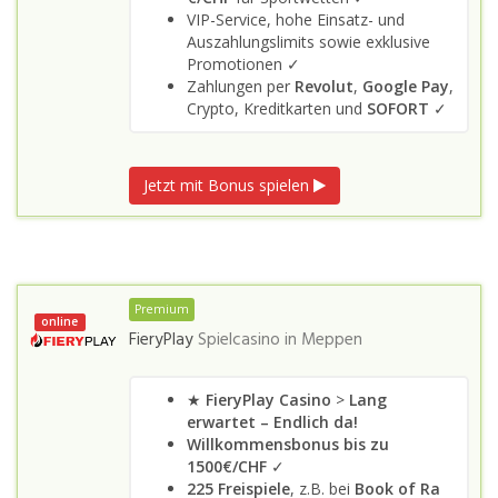
VIP-Service, hohe Einsatz- und
Auszahlungslimits sowie exklusive
Promotionen ✓
Zahlungen per
Revolut
,
Google Pay
,
Crypto, Kreditkarten und
SOFORT
✓
Jetzt mit Bonus spielen
Premium
online
FieryPlay
Spielcasino in
Meppen
★
FieryPlay Casino
>
Lang
erwartet – Endlich da!
Willkommensbonus bis zu
1500€/CHF
✓
225 Freispiele
, z.B. bei
Book of Ra