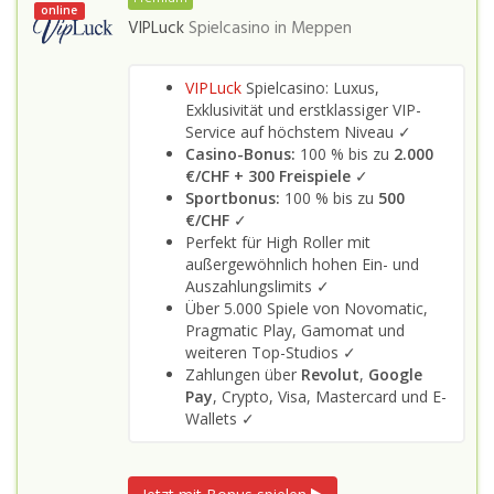
online
VIPLuck
Spielcasino in
Meppen
VIPLuck
Spielcasino: Luxus,
Exklusivität und erstklassiger VIP-
Service auf höchstem Niveau ✓
Casino-Bonus:
100 % bis zu
2.000
€/CHF + 300 Freispiele
✓
Sportbonus:
100 % bis zu
500
€/CHF
✓
Perfekt für High Roller mit
außergewöhnlich hohen Ein- und
Auszahlungslimits ✓
Über 5.000 Spiele von Novomatic,
Pragmatic Play, Gamomat und
weiteren Top-Studios ✓
Zahlungen über
Revolut
,
Google
Pay
, Crypto, Visa, Mastercard und E-
Wallets ✓