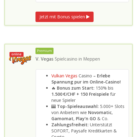
Jetzt mit Bonus spielen
Premium
online
V. Vegas
Spielcasino in
Meppen
Vulkan Vegas
Casino
– Erlebe
Spannung pur im Online-Casino!
🔥
Bonus zum Start:
150% bis
1.500 €/CHF + 150 Freispiele
für
neue Spieler
🎰
Top-Spieleauswahl:
5.000+ Slots
von Anbietern wie
Novomatic
,
Gamomat
,
Play’n GO
& Co.
Zahlungsfreiheit:
Unterstützt
SOFORT, Paysafe Kreditkarten &
Crypto