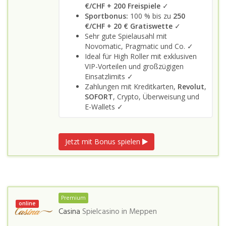
€/CHF + 200 Freispiele
✓
Sportbonus:
100 % bis zu
250
€/CHF + 20 € Gratiswette
✓
Sehr gute Spielausahl mit
Novomatic, Pragmatic und Co. ✓
Ideal für High Roller mit exklusiven
VIP-Vorteilen und großzügigen
Einsatzlimits ✓
Zahlungen mit Kreditkarten,
Revolut
,
SOFORT
, Crypto, Überweisung und
E-Wallets ✓
Jetzt mit Bonus spielen
Premium
online
Casina
Spielcasino in
Meppen