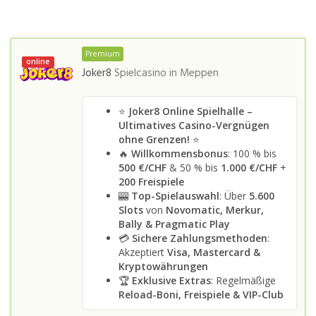
Premium
online
Joker8
Spielcasino in
Meppen
⭐
Joker8 Online Spielhalle –
Ultimatives Casino-Vergnügen
ohne Grenzen!
⭐
🔥
Willkommensbonus
: 100 % bis
500 €/CHF
& 50 % bis
1.000 €/CHF
+
200 Freispiele
🎰
Top-Spielauswahl
: Über
5.600
Slots
von
Novomatic, Merkur,
Bally & Pragmatic Play
💳
Sichere Zahlungsmethoden
:
Akzeptiert
Visa, Mastercard &
Kryptowährungen
🏆
Exklusive Extras
: Regelmäßige
Reload-Boni, Freispiele & VIP-Club