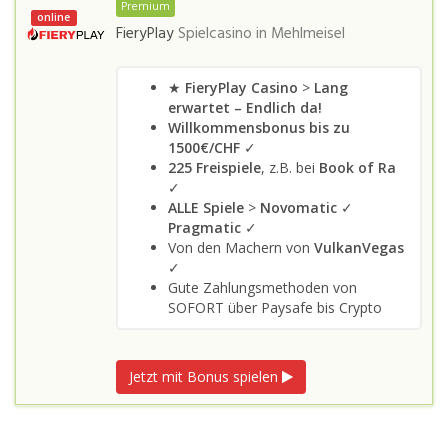
Premium
online
FieryPlay
Spielcasino in
Mehlmeisel
★
FieryPlay Casino
>
Lang
erwartet – Endlich da!
Willkommensbonus bis zu
1500€/CHF
✓
225 Freispiele
, z.B. bei
Book of Ra
✓
ALLE Spiele
>
Novomatic
✓
Pragmatic
✓
Von den Machern von
VulkanVegas
✓
Gute Zahlungsmethoden von
SOFORT über Paysafe bis Crypto
Jetzt mit Bonus spielen