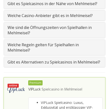
Gibt es Spielcasinos in der Nähe von Mehlmeisel?
Welche Casino-Anbieter gibt es in Mehlmeisel?
Wie sind die Öffnungszeiten von Spielhallen in
Mehlmeisel?
Welche Regeln gelten für Spielhallen in
Mehlmeisel?
Gibt es Alternativen zu Spielcasinos in Mehlmeisel?
Premium
online
VIPLuck
Spielcasino in
Mehlmeisel
VIPLuck Spielcasino: Luxus,
Exklusivität und erstklassiger VIP-