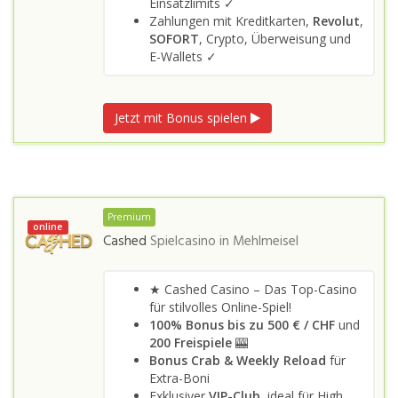
Einsatzlimits ✓
Zahlungen mit Kreditkarten,
Revolut
,
SOFORT
, Crypto, Überweisung und
E-Wallets ✓
Jetzt mit Bonus spielen
Premium
online
Cashed
Spielcasino in
Mehlmeisel
★ Cashed Casino – Das Top-Casino
für stilvolles Online-Spiel!
100% Bonus bis zu 500 €
/ CHF
und
200 Freispiele
🎰
Bonus Crab & Weekly Reload
für
Extra-Boni
Exklusiver
VIP-Club
, ideal für High