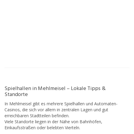
Spielhallen in Mehlmeisel – Lokale Tipps &
Standorte
In Mehlmeisel gibt es mehrere Spielhallen und Automaten-
Casinos, die sich vor allem in zentralen Lagen und gut
erreichbaren Stadtteilen befinden.
Viele Standorte liegen in der Nähe von Bahnhöfen,
Einkaufsstraßen oder belebten Vierteln.