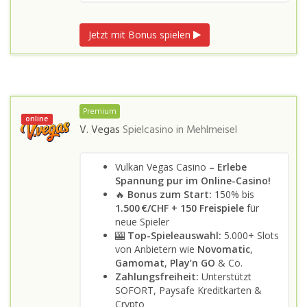
Jetzt mit Bonus spielen
Premium
online
V. Vegas
Spielcasino in
Mehlmeisel
Vulkan Vegas Casino
– Erlebe
Spannung pur im Online-Casino!
🔥
Bonus zum Start:
150% bis
1.500 €/CHF + 150 Freispiele
für
neue Spieler
🎰
Top-Spieleauswahl:
5.000+ Slots
von Anbietern wie
Novomatic
,
Gamomat
,
Play’n GO
& Co.
Zahlungsfreiheit:
Unterstützt
SOFORT, Paysafe Kreditkarten &
Crypto