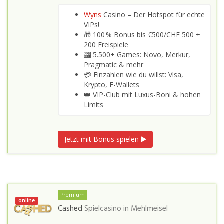
Wyns
Casino – Der Hotspot für echte
VIPs!
🎁 100 % Bonus bis €500/CHF 500 +
200 Freispiele
🎰 5.500+ Games: Novo, Merkur,
Pragmatic & mehr
💳 Einzahlen wie du willst: Visa,
Krypto, E-Wallets
👑 VIP-Club mit Luxus-Boni & hohen
Limits
Jetzt mit Bonus spielen
Premium
online
Cashed
Spielcasino in
Mehlmeisel