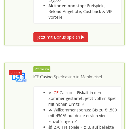
Aktionen nonstop:
Freispiele,
Reload-Angebote, Cashback & VIP-
Vorteile
Jetzt mit Bonus spielen
Premium
online
ICE Casino
Spielcasino in
Mehlmeisel
⭐
ICE
Casino – Eiskalt in den
Sommer gestartet, jetzt voll im Spiel
mit hohen Limits! ⭐
🔥 Willkommensbonus: Bis zu €1.500
mit 450 % auf deine ersten vier
Einzahlungen ✓
🎁 270 Freispiele – z. B. auf beliebte