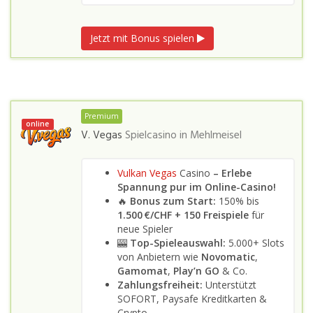
Jetzt mit Bonus spielen
Premium
online
V. Vegas
Spielcasino in
Mehlmeisel
Vulkan Vegas
Casino
– Erlebe
Spannung pur im Online-Casino!
🔥
Bonus zum Start:
150% bis
1.500 €/CHF + 150 Freispiele
für
neue Spieler
🎰
Top-Spieleauswahl:
5.000+ Slots
von Anbietern wie
Novomatic
,
Gamomat
,
Play’n GO
& Co.
Zahlungsfreiheit:
Unterstützt
SOFORT, Paysafe Kreditkarten &
Crypto