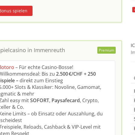
 Bonus spielen
I
pielcasino in
Immenreuth
Premium
I
lotoro
– Für echte Casino-Bosse!
 Willkommensdeal: Bis zu
2.500 €/CHF + 250
ispiele –
direkt zum Einstieg
5.000+ Slots & Klassiker: Novoline, Gamomat,
agmatic & mehr
Zahl easy mit
SOFORT
,
Paysafecard
, Crypto,
eller & Co.
Keine Limits – ob Einsatz oder Auszahlung, du
tscheidest
Freispiele, Reloads, Cashback & VIP-Level mit
htem Respekt