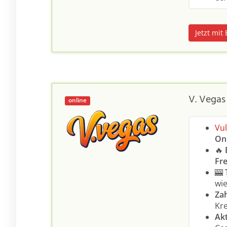
Jetzt mit
V. Vegas
online
Vu
Onl
🔥
Fre
🎰
wi
Zah
Kre
Ak