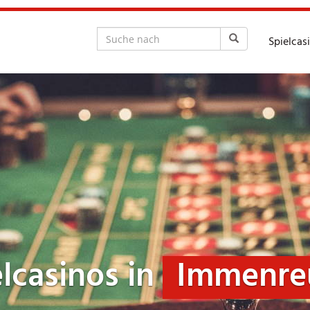
Spielcas
lcasinos in
Immenre