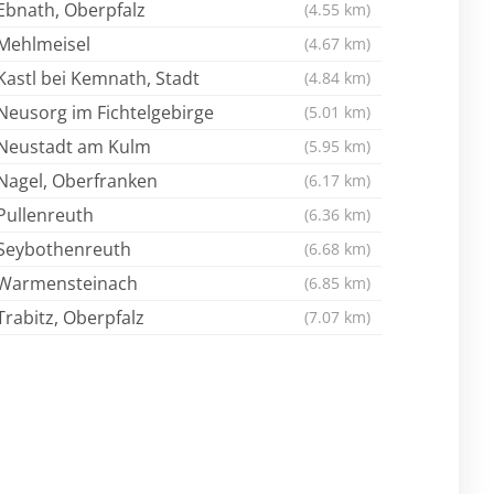
Ebnath, Oberpfalz
(4.55 km)
Mehlmeisel
(4.67 km)
Kastl bei Kemnath, Stadt
(4.84 km)
Neusorg im Fichtelgebirge
(5.01 km)
Neustadt am Kulm
(5.95 km)
Nagel, Oberfranken
(6.17 km)
Pullenreuth
(6.36 km)
Seybothenreuth
(6.68 km)
Warmensteinach
(6.85 km)
Trabitz, Oberpfalz
(7.07 km)