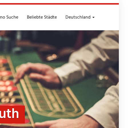
ino Suche
Beliebte Städte
Deutschland
uth