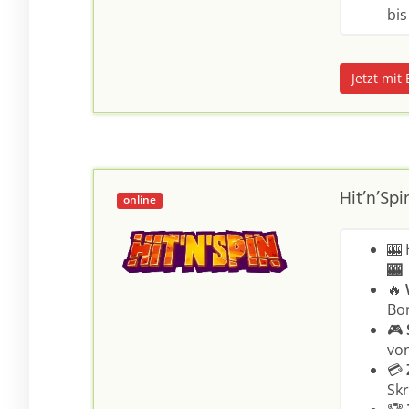
bis
Jetzt mit
Hit’n’Spi
online
🎰 
🎰
🔥
Bon
🎮
von
💳
Skr