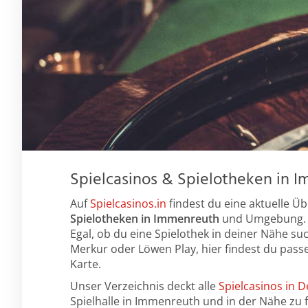
Spielcasinos & Spielotheken in I
Auf
Spielcasinos.in
findest du eine aktuelle Ü
Spielotheken in Immenreuth
und Umgebung.
Egal, ob du eine Spielothek in deiner Nähe s
Merkur oder Löwen Play, hier findest du pas
Karte.
Unser Verzeichnis deckt alle
Spielcasinos in 
Spielhalle in Immenreuth und in der Nähe zu 