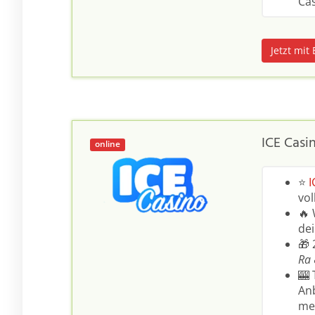
Cas
Jetzt mit
ICE Casi
online
⭐
I
vol
🔥 
dei
🎁 
Ra
🎰
An
me