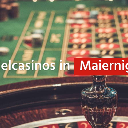
ielcasinos in
Maierni