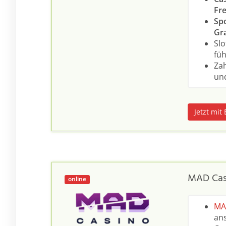
Fre
Sp
Gr
Slo
füh
Za
un
Jetzt mit
MAD Cas
online
MA
ans