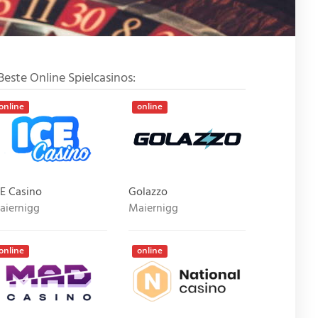
Beste Online Spielcasinos:
online
online
CE Casino
Golazzo
aiernigg
Maiernigg
online
online