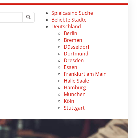
Spielcasino Suche
Beliebte Städte
Deutschland
Berlin
Bremen
Düsseldorf
Dortmund
Dresden
Essen
Frankfurt am Main
Halle Saale
Hamburg
München
Köln
Stuttgart