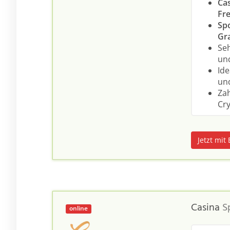
Ca
Fre
Sp
Gr
Seh
un
Ide
und
Zah
Cr
Jetzt mit
Casina
S
online