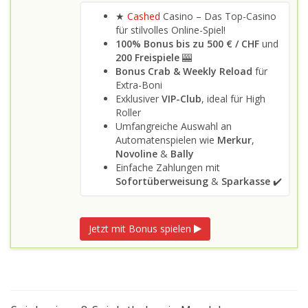
★
Cashed
Casino – Das Top-Casino
für stilvolles Online-Spiel!
100% Bonus bis zu 500 €
/ CHF
und
200 Freispiele
🎰
Bonus Crab & Weekly Reload
für
Extra-Boni
Exklusiver
VIP-Club
, ideal für High
Roller
Umfangreiche Auswahl an
Automatenspielen wie
Merkur
,
Novoline
&
Bally
Einfache Zahlungen mit
Sofortüberweisung
&
Sparkasse
✔️
Jetzt mit Bonus spielen