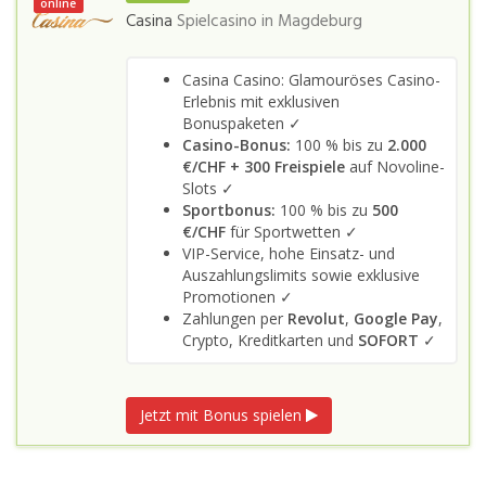
online
Casina
Spielcasino in
Magdeburg
Casina Casino: Glamouröses Casino-
Erlebnis mit exklusiven
Bonuspaketen ✓
Casino-Bonus:
100 % bis zu
2.000
€/CHF + 300 Freispiele
auf Novoline-
Slots ✓
Sportbonus:
100 % bis zu
500
€/CHF
für Sportwetten ✓
VIP-Service, hohe Einsatz- und
Auszahlungslimits sowie exklusive
Promotionen ✓
Zahlungen per
Revolut
,
Google Pay
,
Crypto, Kreditkarten und
SOFORT
✓
Jetzt mit Bonus spielen