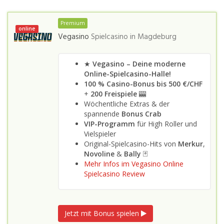
Premium
online
Vegasino
Spielcasino in
Magdeburg
★
Vegasino – Deine moderne
Online-Spielcasino-Halle!
100 % Casino-Bonus bis 500 €/CHF
+
200 Freispiele
🎰
Wöchentliche Extras & der
spannende
Bonus Crab
VIP-Programm
für High Roller und
Vielspieler
Original-Spielcasino-Hits von
Merkur
,
Novoline
&
Bally
🃏
Mehr Infos im Vegasino Online
Spielcasino Review
Jetzt mit Bonus spielen