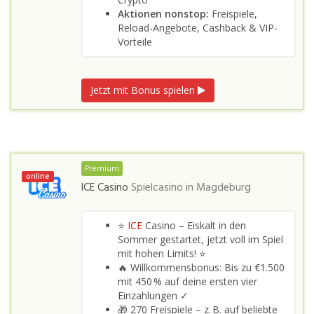
Aktionen nonstop:
Freispiele,
Reload-Angebote, Cashback & VIP-
Vorteile
Jetzt mit Bonus spielen
Premium
online
ICE Casino
Spielcasino in
Magdeburg
⭐
ICE
Casino – Eiskalt in den
Sommer gestartet, jetzt voll im Spiel
mit hohen Limits! ⭐
🔥 Willkommensbonus: Bis zu €1.500
mit 450 % auf deine ersten vier
Einzahlungen ✓
🎁 270 Freispiele – z. B. auf beliebte