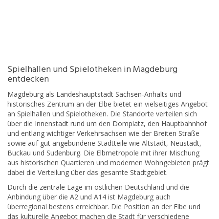
Spielhallen und Spielotheken in Magdeburg
entdecken
Magdeburg als Landeshauptstadt Sachsen-Anhalts und
historisches Zentrum an der Elbe bietet ein vielseitiges Angebot
an Spielhallen und Spielotheken. Die Standorte verteilen sich
über die Innenstadt rund um den Domplatz, den Hauptbahnhof
und entlang wichtiger Verkehrsachsen wie der Breiten Straße
sowie auf gut angebundene Stadtteile wie Altstadt, Neustadt,
Buckau und Sudenburg. Die Elbmetropole mit ihrer Mischung
aus historischen Quartieren und modernen Wohngebieten prägt
dabei die Verteilung über das gesamte Stadtgebiet.
Durch die zentrale Lage im östlichen Deutschland und die
Anbindung über die A2 und A14 ist Magdeburg auch
überregional bestens erreichbar. Die Position an der Elbe und
das kulturelle Angebot machen die Stadt für verschiedene