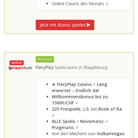
Online Casino des Monats ✓
Jetzt mit Bonus spielen
Premium
online
FieryPlay
Spielcasino in
Magdeburg
★
FieryPlay Casino
>
Lang
erwartet – Endlich da!
Willkommensbonus bis zu
1500€/CHF
✓
225 Freispiele
, z.B. bei
Book of Ra
✓
ALLE Spiele
>
Novomatic
✓
Pragmatic
✓
Von den Machern von
VulkanVegas