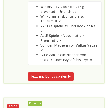
★
FieryPlay Casino
>
Lang
erwartet – Endlich da!
Willkommensbonus bis zu
1500€/CHF
✓
225 Freispiele
, z.B. bei
Book of Ra
✓
ALLE Spiele
>
Novomatic
✓
Pragmatic
✓
Von den Machern von
VulkanVegas
✓
Gute Zahlungsmethoden von
SOFORT über Paysafe bis Crypto
Jetzt mit Bonus spielen
Premium
online