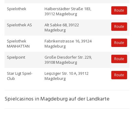
Spielothek
Halberstädter Straße 183,
Route
39112 Magdeburg
Spielothek AS
Alt Sabke 68, 39122
Route
Magdeburg
Spielothek
Fabrikenstrasse 16, 39124
Route
MANHATTAN
Magdeburg
Spielpoint
Große Diesdorfer Str. 229,
Route
39108 Magdeburg
Star Ligt Spiel-
Leipziger Str. 10 A, 39112
Route
Club
Magdeburg
Spielcasinos in Magdeburg auf der Landkarte