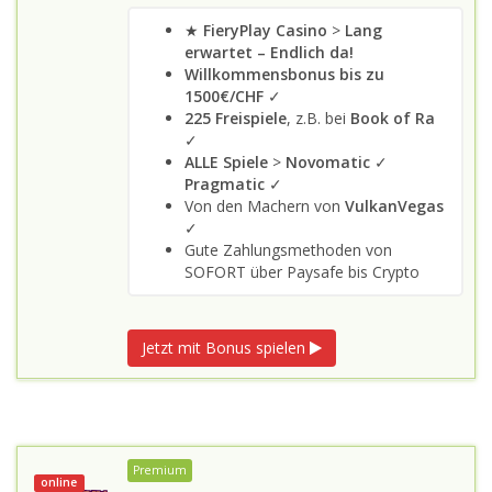
★
FieryPlay Casino
>
Lang
erwartet – Endlich da!
Willkommensbonus bis zu
1500€/CHF
✓
225 Freispiele
, z.B. bei
Book of Ra
✓
ALLE Spiele
>
Novomatic
✓
Pragmatic
✓
Von den Machern von
VulkanVegas
✓
Gute Zahlungsmethoden von
SOFORT über Paysafe bis Crypto
Jetzt mit Bonus spielen
Premium
online