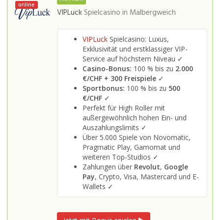
online
VIPLuck
Spielcasino in
Malbergweich
VIPLuck
Spielcasino: Luxus,
Exklusivität und erstklassiger VIP-
Service auf höchstem Niveau ✓
Casino-Bonus:
100 % bis zu
2.000
€/CHF + 300 Freispiele
✓
Sportbonus:
100 % bis zu
500
€/CHF
✓
Perfekt für High Roller mit
außergewöhnlich hohen Ein- und
Auszahlungslimits ✓
Über 5.000 Spiele von Novomatic,
Pragmatic Play, Gamomat und
weiteren Top-Studios ✓
Zahlungen über
Revolut
,
Google
Pay
, Crypto, Visa, Mastercard und E-
Wallets ✓