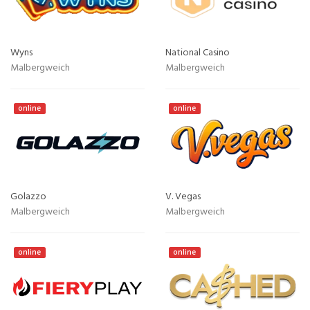
Wyns
National Casino
Malbergweich
Malbergweich
online
online
Golazzo
V. Vegas
Malbergweich
Malbergweich
online
online