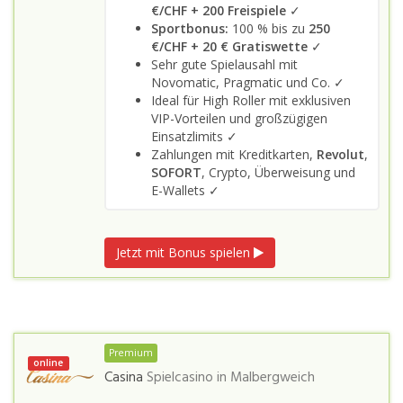
€/CHF + 200 Freispiele
✓
Sportbonus:
100 % bis zu
250
€/CHF + 20 € Gratiswette
✓
Sehr gute Spielausahl mit
Novomatic, Pragmatic und Co. ✓
Ideal für High Roller mit exklusiven
VIP-Vorteilen und großzügigen
Einsatzlimits ✓
Zahlungen mit Kreditkarten,
Revolut
,
SOFORT
, Crypto, Überweisung und
E-Wallets ✓
Jetzt mit Bonus spielen
Premium
online
Casina
Spielcasino in
Malbergweich