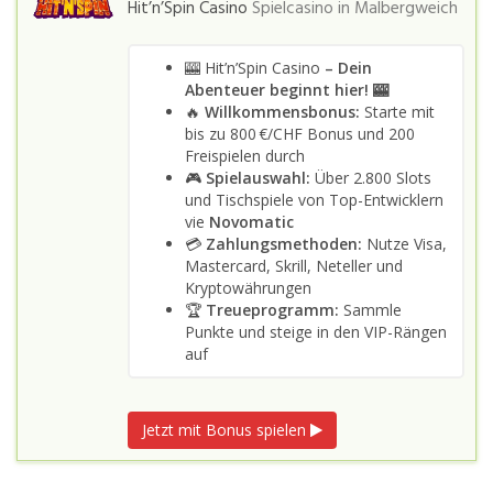
Hit’n’Spin Casino
Spielcasino in
Malbergweich
🎰 Hit’n’Spin Casino
– Dein
Abenteuer beginnt hier! 🎰
🔥
Willkommensbonus:
Starte mit
bis zu 800 €/CHF Bonus und 200
Freispielen durch
🎮
Spielauswahl:
Über 2.800 Slots
und Tischspiele von Top-Entwicklern
vie
Novomatic
💳
Zahlungsmethoden:
Nutze Visa,
Mastercard, Skrill, Neteller und
Kryptowährungen
🏆
Treueprogramm:
Sammle
Punkte und steige in den VIP-Rängen
auf
Jetzt mit Bonus spielen