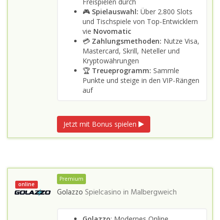
Freispielen durch
🎮
Spielauswahl:
Über 2.800 Slots
und Tischspiele von Top-Entwicklern
vie
Novomatic
💳
Zahlungsmethoden:
Nutze Visa,
Mastercard, Skrill, Neteller und
Kryptowährungen
🏆
Treueprogramm:
Sammle
Punkte und steige in den VIP-Rängen
auf
Jetzt mit Bonus spielen
Premium
online
Golazzo
Spielcasino in
Malbergweich
Golazzo
: Modernes Online