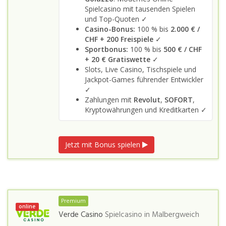
Spielcasino mit tausenden Spielen
und Top-Quoten ✓
Casino-Bonus:
100 % bis
2.000 € /
CHF + 200 Freispiele
✓
Sportbonus:
100 % bis
500 € / CHF
+ 20 € Gratiswette
✓
Slots, Live Casino, Tischspiele und
Jackpot-Games führender Entwickler
✓
Zahlungen mit
Revolut
,
SOFORT
,
Kryptowährungen und Kreditkarten ✓
Jetzt mit Bonus spielen
Premium
online
Verde Casino
Spielcasino in
Malbergweich