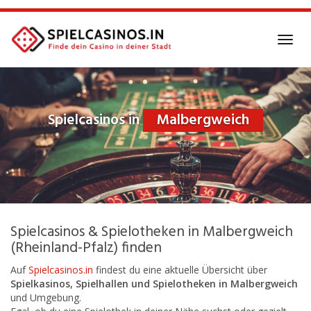
Skip
to
main
Toggl
content
navig
Spielcasinos in
Malbergweich
Spielcasinos & Spielotheken in Malbergweich
(Rheinland-Pfalz) finden
Auf
Spielcasinos.in
findest du eine aktuelle Übersicht über
Spielkasinos,
Spielhallen und Spielotheken in Malbergweich
und Umgebung.