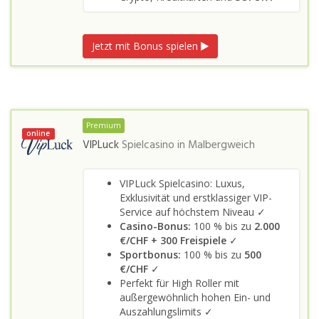
Jetzt mit Bonus spielen
Premium
online
VIPLuck
Spielcasino in
Malbergweich
VIPLuck Spielcasino: Luxus,
Exklusivität und erstklassiger VIP-
Service auf höchstem Niveau ✓
Casino-Bonus:
100 % bis zu
2.000
€/CHF + 300 Freispiele
✓
Sportbonus:
100 % bis zu
500
€/CHF
✓
Perfekt für High Roller mit
außergewöhnlich hohen Ein- und
Auszahlungslimits ✓