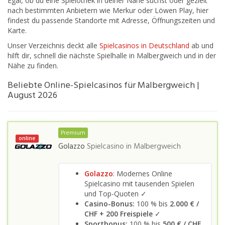
Egal, ob du eine Spielothek in deiner Nähe suchst oder gezielt
nach bestimmten Anbietern wie Merkur oder Löwen Play, hier
findest du passende Standorte mit Adresse, Öffnungszeiten und
Karte.
Unser Verzeichnis deckt alle
Spielcasinos in Deutschland
ab und
hilft dir, schnell die nächste Spielhalle in Malbergweich und in der
Nähe zu finden.
Beliebte Online-Spielcasinos für Malbergweich |
August 2026
Premium
online
Golazzo
Spielcasino in
Malbergweich
Golazzo
: Modernes Online
Spielcasino mit tausenden Spielen
und Top-Quoten ✓
Casino-Bonus:
100 % bis
2.000 € /
CHF + 200 Freispiele
✓
Sportbonus:
100 % bis
500 € / CHF