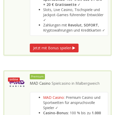
+ 20 € Gratiswette
✓
Slots, Live Casino, Tischspiele und
Jackpot-Games führender Entwickler
✓
Zahlungen mit
Revolut
,
SOFORT
,
Kryptowährungen und Kreditkarten ✓
Jetzt mit Bonus spielen
Premium
online
MAD Casino
Spielcasino in
Malbergweich
MAD Casino
: Premium Casino und
Sportwetten für anspruchsvolle
Spieler ✓
Casino-Bonus:
100 % bis zu
1.000