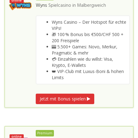
online
Wyns
Spielcasino in
Malbergweich
Wyns Casino – Der Hotspot für echte
VIPs!
🎁 100 % Bonus bis €500/CHF 500 +
200 Freispiele
🎰 5.500+ Games: Novo, Merkur,
Pragmatic & mehr
💳 Einzahlen wie du willst: Visa,
Krypto, E-Wallets
👑 VIP-Club mit Luxus-Boni & hohen
Limits
Jetzt mit Bonus spielen
Premium
online