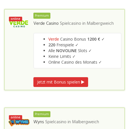
Premium
online
Verde Casino
Spielcasino in
Malbergweich
Verde
Casino Bonus
1200 €
✓
220
Freispiele ✓
Alle
NOVOLINE
Slots ✓
Keine Limits ✓
Online Casino des Monats ✓
Jetzt mit Bonus spielen
Premium
online
Wyns
Spielcasino in
Malbergweich