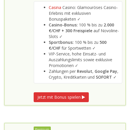
Casina
Casino: Glamouröses Casino-
Erlebnis mit exklusiven
Bonuspaketen ✓
Casino-Bonus:
100 % bis zu
2.000
€/CHF + 300 Freispiele
auf Novoline-
Slots ✓
Sportbonus:
100 % bis zu
500
€/CHF
für Sportwetten ✓
VIP-Service, hohe Einsatz- und
Auszahlungslimits sowie exklusive
Promotionen ✓
Zahlungen per
Revolut
,
Google Pay
,
Crypto, Kreditkarten und
SOFORT
✓
Jetzt mit Bonus spielen
Premium