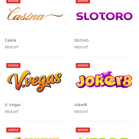
online
online
Casina
Slotoro
Mistorf
Mistorf
online
online
V. Vegas
Joker8
Mistorf
Mistorf
online
online