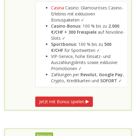
Casina
Casino: Glamouröses Casino-
Erlebnis mit exklusiven
Bonuspaketen ✓
Casino-Bonus:
100 % bis zu
2.000
€/CHF + 300 Freispiele
auf Novoline-
Slots ✓
Sportbonus:
100 % bis zu
500
€/CHF
für Sportwetten ✓
VIP-Service, hohe Einsatz- und
Auszahlungslimits sowie exklusive
Promotionen ✓
Zahlungen per
Revolut
,
Google Pay
,
Crypto, Kreditkarten und
SOFORT
✓
Jetzt mit Bonus spielen
Premium