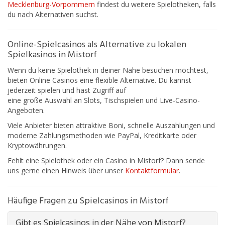
Mecklenburg-Vorpommern
findest du weitere Spielotheken, falls
du nach Alternativen suchst.
Online-Spielcasinos als Alternative zu lokalen
Spielkasinos in Mistorf
Wenn du keine Spielothek in deiner Nähe besuchen möchtest,
bieten Online Casinos eine flexible Alternative. Du kannst
jederzeit spielen und hast Zugriff auf
eine große Auswahl an Slots, Tischspielen und Live-Casino-
Angeboten.
Viele Anbieter bieten attraktive Boni, schnelle Auszahlungen und
moderne Zahlungsmethoden wie PayPal, Kreditkarte oder
Kryptowährungen.
Fehlt eine Spielothek oder ein Casino in Mistorf? Dann sende
uns gerne einen Hinweis über unser
Kontaktformular
.
Häufige Fragen zu Spielcasinos in Mistorf
Gibt es Spielcasinos in der Nähe von Mistorf?