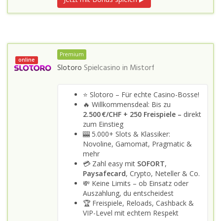
Premium
online
Slotoro
Spielcasino in
Mistorf
⭐ Slotoro – Für echte Casino-Bosse!
🔥 Willkommensdeal: Bis zu
2.500 €/CHF + 250 Freispiele –
direkt
zum Einstieg
🎰 5.000+ Slots & Klassiker:
Novoline, Gamomat, Pragmatic &
mehr
💳 Zahl easy mit
SOFORT
,
Paysafecard
, Crypto, Neteller & Co.
💸 Keine Limits – ob Einsatz oder
Auszahlung, du entscheidest
🏆 Freispiele, Reloads, Cashback &
VIP-Level mit echtem Respekt