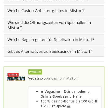
Welche Casino-Anbieter gibt es in Mistorf?
Wie sind die Öffnungszeiten von Spielhallen in
Mistorf?
Welche Regeln gelten für Spielhallen in Mistorf?
Gibt es Alternativen zu Spielcasinos in Mistorf?
Premium
online
Vegasino
Spielcasino in
Mistorf
★
Vegasino – Deine moderne
Online-Spielcasino-Halle!
100 % Casino-Bonus bis 500 €/CHF
+
200 Freispiele
🎰