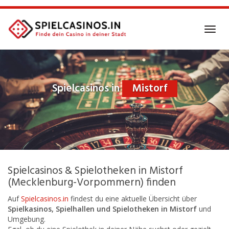
Skip
to
main
Toggl
content
navig
Spielcasinos in
Mistorf
Spielcasinos & Spielotheken in Mistorf
(Mecklenburg-Vorpommern) finden
Auf
Spielcasinos.in
findest du eine aktuelle Übersicht über
Spielkasinos,
Spielhallen und Spielotheken in Mistorf
und
Umgebung.