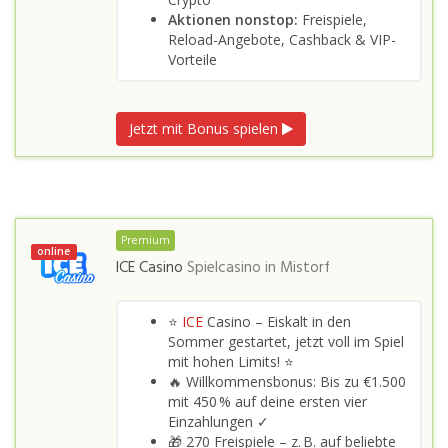
Aktionen nonstop:
Freispiele,
Reload-Angebote, Cashback & VIP-
Vorteile
Jetzt mit Bonus spielen
Premium
online
ICE Casino
Spielcasino in
Mistorf
⭐
ICE
Casino – Eiskalt in den
Sommer gestartet, jetzt voll im Spiel
mit hohen Limits! ⭐
🔥 Willkommensbonus: Bis zu €1.500
mit 450 % auf deine ersten vier
Einzahlungen ✓
🎁 270 Freispiele – z. B. auf beliebte