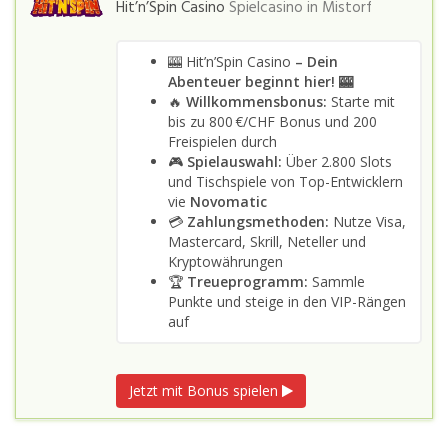
Hit’n’Spin Casino
Spielcasino in
Mistorf
🎰 Hit’n’Spin Casino
– Dein
Abenteuer beginnt hier! 🎰
🔥
Willkommensbonus:
Starte mit
bis zu 800 €/CHF Bonus und 200
Freispielen durch
🎮
Spielauswahl:
Über 2.800 Slots
und Tischspiele von Top-Entwicklern
vie
Novomatic
💳
Zahlungsmethoden:
Nutze Visa,
Mastercard, Skrill, Neteller und
Kryptowährungen
🏆
Treueprogramm:
Sammle
Punkte und steige in den VIP-Rängen
auf
Jetzt mit Bonus spielen