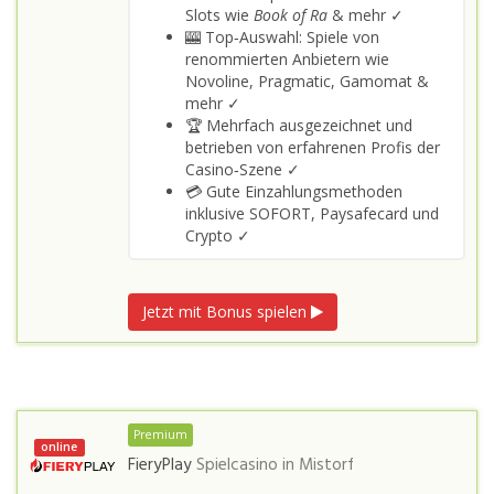
Slots wie
Book of Ra
& mehr ✓
🎰 Top‑Auswahl: Spiele von
renommierten Anbietern wie
Novoline, Pragmatic, Gamomat &
mehr ✓
🏆 Mehrfach ausgezeichnet und
betrieben von erfahrenen Profis der
Casino‑Szene ✓
💳 Gute Einzahlungsmethoden
inklusive SOFORT, Paysafecard und
Crypto ✓
Jetzt mit Bonus spielen
Premium
online
FieryPlay
Spielcasino in
Mistorf