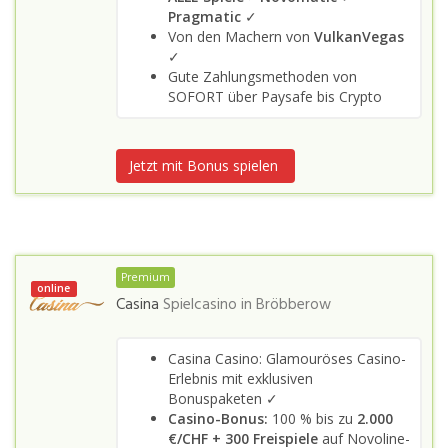
Pragmatic
✓
Von den Machern von
VulkanVegas
✓
Gute Zahlungsmethoden von
SOFORT über Paysafe bis Crypto
Jetzt mit Bonus spielen
Premium
online
Casina
Spielcasino in
Bröbberow
Casina Casino: Glamouröses Casino-
Erlebnis mit exklusiven
Bonuspaketen ✓
Casino-Bonus:
100 % bis zu
2.000
€/CHF + 300 Freispiele
auf Novoline-