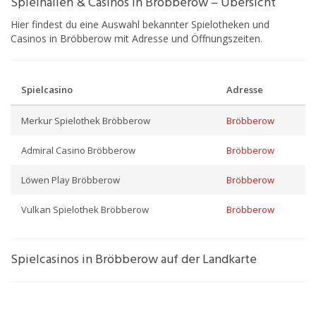
Spielhallen & Casinos in Bröbberow – Übersicht
Hier findest du eine Auswahl bekannter Spielotheken und
Casinos in Bröbberow mit Adresse und Öffnungszeiten.
Spielcasino
Adresse
Merkur Spielothek Bröbberow
Bröbberow
Admiral Casino Bröbberow
Bröbberow
Löwen Play Bröbberow
Bröbberow
Vulkan Spielothek Bröbberow
Bröbberow
Spielcasinos in Bröbberow auf der Landkarte