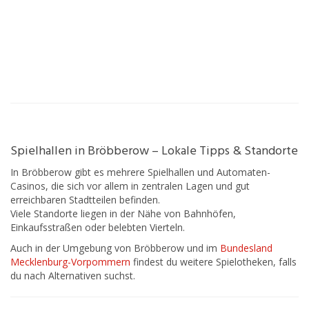
Spielhallen in Bröbberow – Lokale Tipps & Standorte
In Bröbberow gibt es mehrere Spielhallen und Automaten-
Casinos, die sich vor allem in zentralen Lagen und gut
erreichbaren Stadtteilen befinden.
Viele Standorte liegen in der Nähe von Bahnhöfen,
Einkaufsstraßen oder belebten Vierteln.
Auch in der Umgebung von Bröbberow und im
Bundesland
Mecklenburg-Vorpommern
findest du weitere Spielotheken, falls
du nach Alternativen suchst.