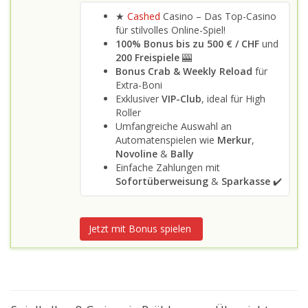
★
Cashed
Casino – Das Top-Casino
für stilvolles Online-Spiel!
100% Bonus bis zu 500 €
/ CHF
und
200 Freispiele
🎰
Bonus Crab & Weekly Reload
für
Extra-Boni
Exklusiver
VIP-Club
, ideal für High
Roller
Umfangreiche Auswahl an
Automatenspielen wie
Merkur
,
Novoline
&
Bally
Einfache Zahlungen mit
Sofortüberweisung
&
Sparkasse
✔️
Jetzt mit Bonus spielen