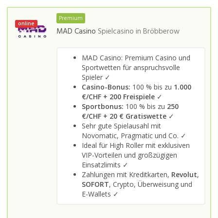
Premium
online
MAD Casino
Spielcasino in
Bröbberow
MAD Casino: Premium Casino und
Sportwetten für anspruchsvolle
Spieler ✓
Casino-Bonus:
100 % bis zu
1.000
€/CHF + 200 Freispiele
✓
Sportbonus:
100 % bis zu
250
€/CHF + 20 € Gratiswette
✓
Sehr gute Spielausahl mit
Novomatic, Pragmatic und Co. ✓
Ideal für High Roller mit exklusiven
VIP-Vorteilen und großzügigen
Einsatzlimits ✓
Zahlungen mit Kreditkarten,
Revolut
,
SOFORT
, Crypto, Überweisung und
E-Wallets ✓