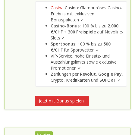
Casina
Casino: Glamouröses Casino-
Erlebnis mit exklusiven
Bonuspaketen ✓
Casino-Bonus:
100 % bis zu
2.000
€/CHF + 300 Freispiele
auf Novoline-
Slots ✓
Sportbonus:
100 % bis zu
500
€/CHF
für Sportwetten ✓
VIP-Service, hohe Einsatz- und
Auszahlungslimits sowie exklusive
Promotionen ✓
Zahlungen per
Revolut
,
Google Pay
,
Crypto, Kreditkarten und
SOFORT
✓
Jetzt mit Bonus spielen
Premium