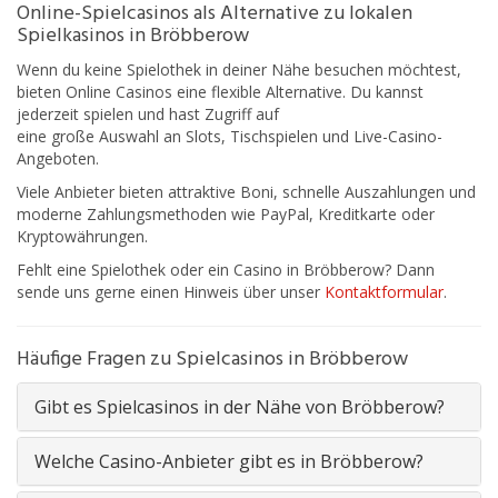
Online-Spielcasinos als Alternative zu lokalen
Spielkasinos in Bröbberow
Wenn du keine Spielothek in deiner Nähe besuchen möchtest,
bieten Online Casinos eine flexible Alternative. Du kannst
jederzeit spielen und hast Zugriff auf
eine große Auswahl an Slots, Tischspielen und Live-Casino-
Angeboten.
Viele Anbieter bieten attraktive Boni, schnelle Auszahlungen und
moderne Zahlungsmethoden wie PayPal, Kreditkarte oder
Kryptowährungen.
Fehlt eine Spielothek oder ein Casino in Bröbberow? Dann
sende uns gerne einen Hinweis über unser
Kontaktformular
.
Häufige Fragen zu Spielcasinos in Bröbberow
Gibt es Spielcasinos in der Nähe von Bröbberow?
Welche Casino-Anbieter gibt es in Bröbberow?