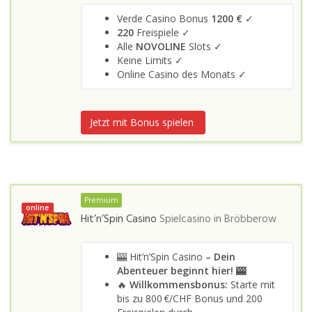
Verde Casino Bonus
1200 €
✓
220
Freispiele ✓
Alle
NOVOLINE
Slots ✓
Keine Limits ✓
Online Casino des Monats ✓
Jetzt mit Bonus spielen
Premium
online
Hit’n’Spin Casino
Spielcasino in
Bröbberow
🎰 Hit’n’Spin Casino
– Dein
Abenteuer beginnt hier! 🎰
🔥
Willkommensbonus:
Starte mit
bis zu 800 €/CHF Bonus und 200