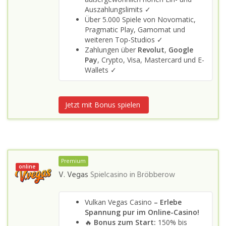
Auszahlungslimits ✓
Über 5.000 Spiele von Novomatic,
Pragmatic Play, Gamomat und
weiteren Top-Studios ✓
Zahlungen über
Revolut
,
Google
Pay
, Crypto, Visa, Mastercard und E-
Wallets ✓
Jetzt mit Bonus spielen
Premium
online
V. Vegas
Spielcasino in
Bröbberow
Vulkan Vegas Casino
– Erlebe
Spannung pur im Online-Casino!
🔥
Bonus zum Start:
150% bis