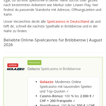
Egal, ob du eine Spielothek in deiner Nähe suchst oder gezielt
nach bestimmten Anbietern wie Merkur oder Löwen Play, hier
findest du passende Standorte mit Adresse, Öffnungszeiten und
Karte.
Unser Verzeichnis deckt alle
Spielcasinos in Deutschland
ab und
hilft dir, schnell die nächste Spielhalle in Bröbberow und in der
Nähe zu finden.
Beliebte Online-Spielcasinos für Bröbberow | August
2026
Premium
online
Golazzo
Spielcasino in
Bröbberow
Golazzo
: Modernes Online
Spielcasino mit tausenden Spielen
und Top-Quoten ✓
Casino-Bonus:
100 % bis
2.000 € /
CHF + 200 Freispiele
✓
Sportbonus:
100 % bis
500 € / CHF