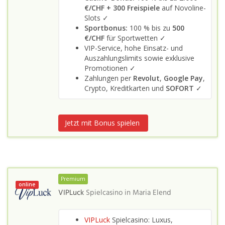
€/CHF + 300 Freispiele
auf Novoline-
Slots ✓
Sportbonus:
100 % bis zu
500
€/CHF
für Sportwetten ✓
VIP-Service, hohe Einsatz- und
Auszahlungslimits sowie exklusive
Promotionen ✓
Zahlungen per
Revolut
,
Google Pay
,
Crypto, Kreditkarten und
SOFORT
✓
Jetzt mit Bonus spielen
Premium
online
VIPLuck
Spielcasino in
Maria Elend
VIPLuck
Spielcasino: Luxus,