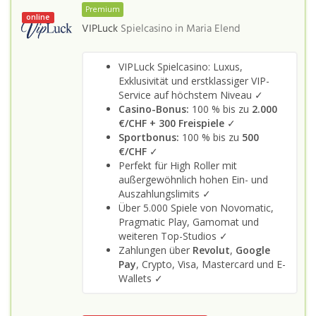
Premium
online
VIPLuck
Spielcasino in
Maria Elend
VIPLuck Spielcasino: Luxus,
Exklusivität und erstklassiger VIP-
Service auf höchstem Niveau ✓
Casino-Bonus:
100 % bis zu
2.000
€/CHF + 300 Freispiele
✓
Sportbonus:
100 % bis zu
500
€/CHF
✓
Perfekt für High Roller mit
außergewöhnlich hohen Ein- und
Auszahlungslimits ✓
Über 5.000 Spiele von Novomatic,
Pragmatic Play, Gamomat und
weiteren Top-Studios ✓
Zahlungen über
Revolut
,
Google
Pay
, Crypto, Visa, Mastercard und E-
Wallets ✓