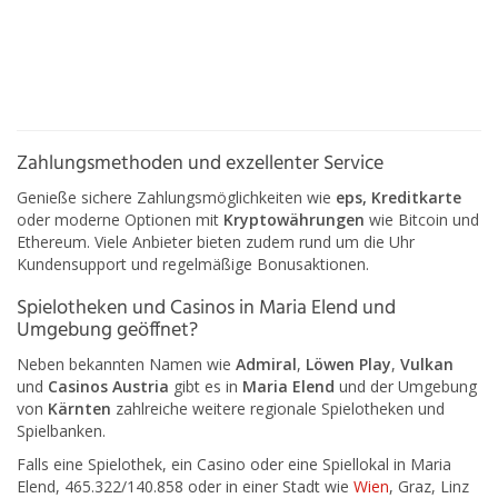
Zahlungsmethoden und exzellenter Service
Genieße sichere Zahlungsmöglichkeiten wie
eps, Kreditkarte
oder moderne Optionen mit
Kryptowährungen
wie Bitcoin und
Ethereum. Viele Anbieter bieten zudem rund um die Uhr
Kundensupport und regelmäßige Bonusaktionen.
Spielotheken und Casinos in Maria Elend und
Umgebung geöffnet?
Neben bekannten Namen wie
Admiral
,
Löwen Play
,
Vulkan
und
Casinos Austria
gibt es in
Maria Elend
und der Umgebung
von
Kärnten
zahlreiche weitere regionale Spielotheken und
Spielbanken.
Falls eine Spielothek, ein Casino oder eine Spiellokal in Maria
Elend, 465.322/140.858 oder in einer Stadt wie
Wien
, Graz, Linz