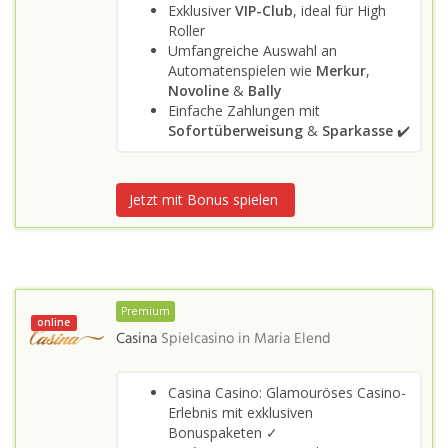
Exklusiver
VIP-Club
, ideal für High
Roller
Umfangreiche Auswahl an
Automatenspielen wie
Merkur
,
Novoline
&
Bally
Einfache Zahlungen mit
Sofortüberweisung
&
Sparkasse
✔️
Jetzt mit Bonus spielen
Premium
online
Casina
Spielcasino in
Maria Elend
Casina Casino: Glamouröses Casino-
Erlebnis mit exklusiven
Bonuspaketen ✓