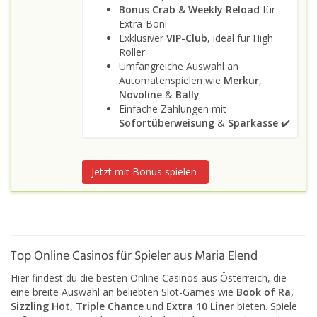
Bonus Crab & Weekly Reload
für
Extra-Boni
Exklusiver
VIP-Club
, ideal für High
Roller
Umfangreiche Auswahl an
Automatenspielen wie
Merkur
,
Novoline
&
Bally
Einfache Zahlungen mit
Sofortüberweisung
&
Sparkasse
✔️
Jetzt mit Bonus spielen
Top Online Casinos für Spieler aus Maria Elend
Hier findest du die besten Online Casinos aus Österreich, die
eine breite Auswahl an beliebten Slot-Games wie
Book of Ra,
Sizzling Hot, Triple Chance
und
Extra 10 Liner
bieten. Spiele