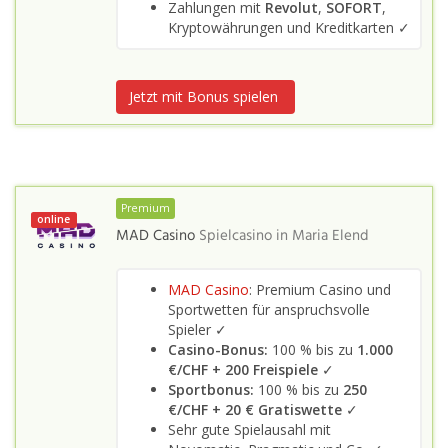
Zahlungen mit
Revolut
,
SOFORT
,
Kryptowährungen und Kreditkarten ✓
Jetzt mit Bonus spielen
Premium
online
MAD Casino
Spielcasino in
Maria Elend
MAD Casino
: Premium Casino und
Sportwetten für anspruchsvolle
Spieler ✓
Casino-Bonus:
100 % bis zu
1.000
€/CHF + 200 Freispiele
✓
Sportbonus:
100 % bis zu
250
€/CHF + 20 € Gratiswette
✓
Sehr gute Spielausahl mit