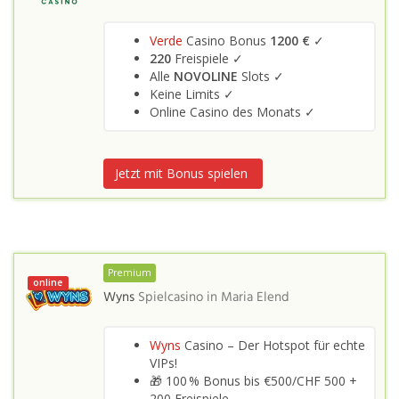
Verde
Casino Bonus
1200 €
✓
220
Freispiele ✓
Alle
NOVOLINE
Slots ✓
Keine Limits ✓
Online Casino des Monats ✓
Jetzt mit Bonus spielen
Premium
online
Wyns
Spielcasino in
Maria Elend
Wyns
Casino – Der Hotspot für echte
VIPs!
🎁 100 % Bonus bis €500/CHF 500 +
200 Freispiele