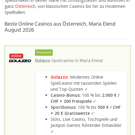
Spielotheken in deiner Nähe mit Öffnungszeiten und Adressen in
ganz
Österreich
, von klassischen Casinos bis hin zu modernen
Spielhallen.
Beste Online Casinos aus Österreich, Maria Elend
August 2026
Premium
online
Golazzo
Spielcasino in
Maria Elend
Golazzo
: Modernes Online
Spielcasino mit tausenden Spielen
und Top-Quoten ✓
Casino-Bonus:
100 % bis
2.000 € /
CHF + 200 Freispiele
✓
Sportbonus:
100 % bis
500 € / CHF
+ 20 € Gratiswette
✓
Slots, Live Casino, Tischspiele und
Jackpot-Games führender Entwickler
✓