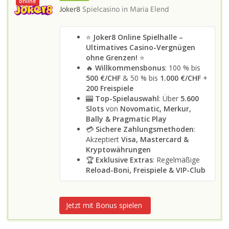
online
Joker8
Spielcasino in
Maria Elend
⭐
Joker8 Online Spielhalle –
Ultimatives Casino-Vergnügen
ohne Grenzen!
⭐
🔥
Willkommensbonus
: 100 % bis
500 €/CHF
& 50 % bis
1.000 €/CHF
+
200 Freispiele
🎰
Top-Spielauswahl
: Über
5.600
Slots
von
Novomatic, Merkur,
Bally & Pragmatic Play
💳
Sichere Zahlungsmethoden
:
Akzeptiert
Visa, Mastercard &
Kryptowährungen
🏆
Exklusive Extras
: Regelmäßige
Reload-Boni, Freispiele & VIP-Club
Jetzt mit Bonus spielen