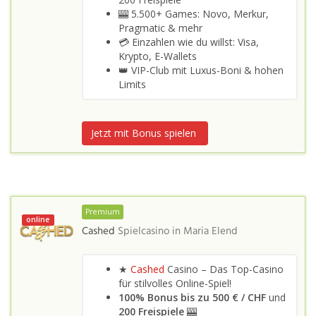
🎰 5.500+ Games: Novo, Merkur,
Pragmatic & mehr
💳 Einzahlen wie du willst: Visa,
Krypto, E-Wallets
👑 VIP-Club mit Luxus-Boni & hohen
Limits
Jetzt mit Bonus spielen
Premium
online
Cashed
Spielcasino in
Maria Elend
★
Cashed
Casino – Das Top-Casino
für stilvolles Online-Spiel!
100% Bonus bis zu 500 €
/ CHF
und
200 Freispiele
🎰