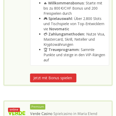
🔥
Willkommensbonus:
Starte mit
bis zu 800 €/CHF Bonus und 200
Freispielen durch
🎮
Spielauswahl:
Über 2.800 Slots
und Tischspiele von Top-Entwicklern
vie
Novomatic
💳
Zahlungsmethoden:
Nutze Visa,
Mastercard, Skrill, Neteller und
Kryptowährungen
🏆
Treueprogramm:
Sammle
Punkte und steige in den VIP-Rängen
auf
Jetzt mit Bonus spielen
Premium
online
Verde Casino
Spielcasino in
Maria Elend