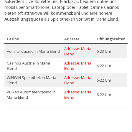
außerdem Live Roulette und Blackjack, bequem online und
mobil über Smartphone, Laptop oder Tablet. Online Casinos
bieten oft attraktive
Willkommensboni
und eine höhere
Auszahlungsquote
als Spielotheken vor Ort in Maria Elend.
Casino
Adresse
Öffnungszeiten
Adresse: Maria
Admiral Casino in Maria Elend
6-23 Uhr
Elend
Casinos Austria in Maria
Adresse: Maria
6-22 Uhr
Elend
Elend
WINWIN Spielothek in Maria
Adresse: Maria
6-22 Uhr
Elend
Elend
Vulkan Automatencasino in
Adresse: Maria
6-22 Uhr
Maria Elend
Elend