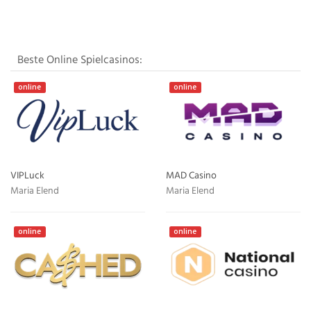
Beste Online Spielcasinos:
online
online
VIPLuck
MAD Casino
Maria Elend
Maria Elend
online
online