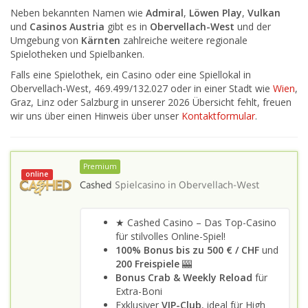
Neben bekannten Namen wie
Admiral
,
Löwen Play
,
Vulkan
und
Casinos Austria
gibt es in
Obervellach-West
und der
Umgebung von
Kärnten
zahlreiche weitere regionale
Spielotheken und Spielbanken.
Falls eine Spielothek, ein Casino oder eine Spiellokal in
Obervellach-West, 469.499/132.027 oder in einer Stadt wie
Wien
,
Graz, Linz oder Salzburg in unserer 2026 Übersicht fehlt, freuen
wir uns über einen Hinweis über unser
Kontaktformular
.
Premium
online
Cashed
Spielcasino in
Obervellach-West
★ Cashed Casino – Das Top-Casino
für stilvolles Online-Spiel!
100% Bonus bis zu 500 €
/ CHF
und
200 Freispiele
🎰
Bonus Crab & Weekly Reload
für
Extra-Boni
Exklusiver
VIP-Club
, ideal für High