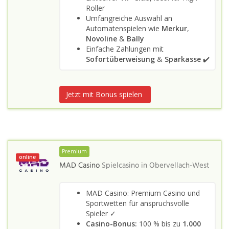
Roller
Umfangreiche Auswahl an
Automatenspielen wie
Merkur
,
Novoline
&
Bally
Einfache Zahlungen mit
Sofortüberweisung
&
Sparkasse
✔️
Jetzt mit Bonus spielen
Premium
online
MAD Casino
Spielcasino in
Obervellach-West
MAD Casino: Premium Casino und
Sportwetten für anspruchsvolle
Spieler ✓
Casino-Bonus:
100 % bis zu
1.000