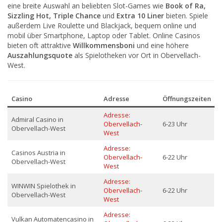
eine breite Auswahl an beliebten Slot-Games wie
Book of Ra,
Sizzling Hot, Triple Chance
und
Extra 10 Liner
bieten. Spiele
außerdem Live Roulette und Blackjack, bequem online und
mobil über Smartphone, Laptop oder Tablet. Online Casinos
bieten oft attraktive
Willkommensboni
und eine höhere
Auszahlungsquote
als Spielotheken vor Ort in Obervellach-
West.
Casino
Adresse
Öffnungszeiten
Adresse:
Admiral Casino in
Obervellach-
6-23 Uhr
Obervellach-West
West
Adresse:
Casinos Austria in
Obervellach-
6-22 Uhr
Obervellach-West
West
Adresse:
WINWIN Spielothek in
Obervellach-
6-22 Uhr
Obervellach-West
West
Adresse:
Vulkan Automatencasino in