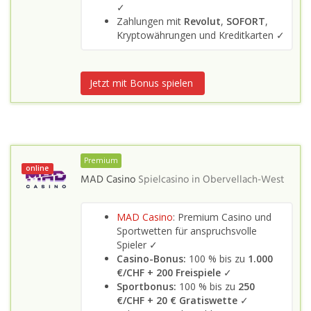
✓
Zahlungen mit
Revolut
,
SOFORT
,
Kryptowährungen und Kreditkarten ✓
Jetzt mit Bonus spielen
Premium
online
MAD Casino
Spielcasino in
Obervellach-West
MAD Casino
: Premium Casino und
Sportwetten für anspruchsvolle
Spieler ✓
Casino-Bonus:
100 % bis zu
1.000
€/CHF + 200 Freispiele
✓
Sportbonus:
100 % bis zu
250
€/CHF + 20 € Gratiswette
✓