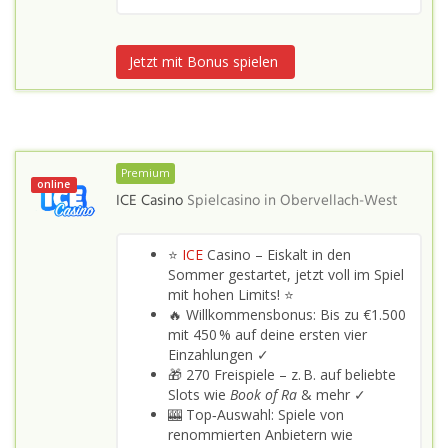
Jetzt mit Bonus spielen
Premium
online
ICE Casino
Spielcasino in
Obervellach-West
⭐
ICE
Casino – Eiskalt in den
Sommer gestartet, jetzt voll im Spiel
mit hohen Limits! ⭐
🔥 Willkommensbonus: Bis zu €1.500
mit 450 % auf deine ersten vier
Einzahlungen ✓
🎁 270 Freispiele – z. B. auf beliebte
Slots wie
Book of Ra
& mehr ✓
🎰 Top‑Auswahl: Spiele von
renommierten Anbietern wie