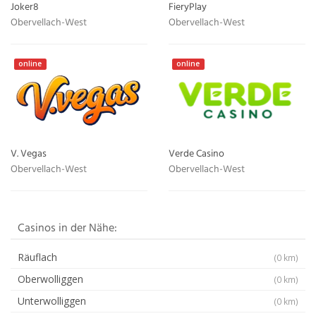
Joker8
FieryPlay
Obervellach-West
Obervellach-West
online
online
V. Vegas
Verde Casino
Obervellach-West
Obervellach-West
Casinos in der Nähe:
Räuflach
(0 km)
Oberwolliggen
(0 km)
Unterwolliggen
(0 km)