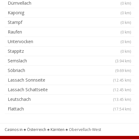
Dürnvellach
(0 km)
Kaponig
(0 km)
Stampf
(0 km)
Raufen
(0 km)
Untervocken
(0 km)
Stappitz
(0 km)
Semslach
(3.94 km)
Söbriach
(9.69 km)
Lassach Sonnseite
(12.45 km)
Lassach Schattseite
(12.45 km)
Leutschach
(13.45 km)
Flattach
(17.54 km)
Casinos in
♣
Österreich
♣
Kärnten
♣
Obervellach-West