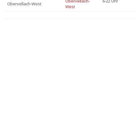
Obervellach-
6-22 Uhr
Obervellach-West
West