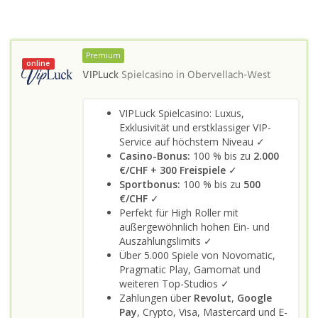
Premium
online
VIPLuck
Spielcasino in
Obervellach-West
VIPLuck Spielcasino: Luxus,
Exklusivität und erstklassiger VIP-
Service auf höchstem Niveau ✓
Casino-Bonus:
100 % bis zu
2.000
€/CHF + 300 Freispiele
✓
Sportbonus:
100 % bis zu
500
€/CHF
✓
Perfekt für High Roller mit
außergewöhnlich hohen Ein- und
Auszahlungslimits ✓
Über 5.000 Spiele von Novomatic,
Pragmatic Play, Gamomat und
weiteren Top-Studios ✓
Zahlungen über
Revolut
,
Google
Pay
, Crypto, Visa, Mastercard und E-