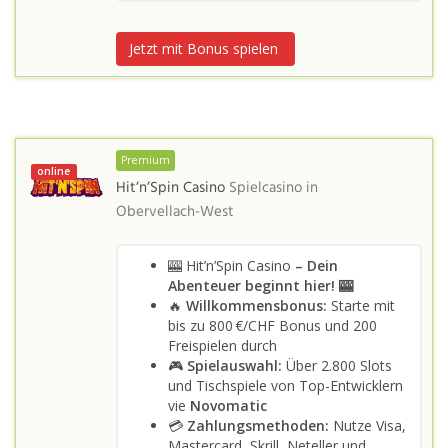
Jetzt mit Bonus spielen
Premium
online
Hit’n’Spin Casino
Spielcasino in
Obervellach-West
🎰 Hit’n’Spin Casino
– Dein
Abenteuer beginnt hier! 🎰
🔥
Willkommensbonus:
Starte mit
bis zu 800 €/CHF Bonus und 200
Freispielen durch
🎮
Spielauswahl:
Über 2.800 Slots
und Tischspiele von Top-Entwicklern
vie
Novomatic
💳
Zahlungsmethoden:
Nutze Visa,
Mastercard, Skrill, Neteller und