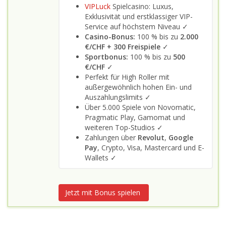
VIPLuck
Spielcasino: Luxus,
Exklusivität und erstklassiger VIP-
Service auf höchstem Niveau ✓
Casino-Bonus:
100 % bis zu
2.000
€/CHF + 300 Freispiele
✓
Sportbonus:
100 % bis zu
500
€/CHF
✓
Perfekt für High Roller mit
außergewöhnlich hohen Ein- und
Auszahlungslimits ✓
Über 5.000 Spiele von Novomatic,
Pragmatic Play, Gamomat und
weiteren Top-Studios ✓
Zahlungen über
Revolut
,
Google
Pay
, Crypto, Visa, Mastercard und E-
Wallets ✓
Jetzt mit Bonus spielen