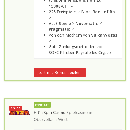
Willkommensbonus bis zu
1500€/CHF
✓
225 Freispiele
, z.B. bei
Book of Ra
✓
ALLE Spiele
>
Novomatic
✓
Pragmatic
✓
Von den Machern von
VulkanVegas
✓
Gute Zahlungsmethoden von
SOFORT über Paysafe bis Crypto
Jetzt mit Bonus spielen
Premium
online
Hit’n’Spin Casino
Spielcasino in
Obervellach-West