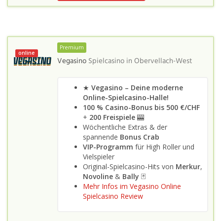
Premium
online
Vegasino
Spielcasino in
Obervellach-West
★
Vegasino – Deine moderne
Online-Spielcasino-Halle!
100 % Casino-Bonus bis 500 €/CHF
+
200 Freispiele
🎰
Wöchentliche Extras & der
spannende
Bonus Crab
VIP-Programm
für High Roller und
Vielspieler
Original-Spielcasino-Hits von
Merkur
,
Novoline
&
Bally
🃏
Mehr Infos im Vegasino Online
Spielcasino Review