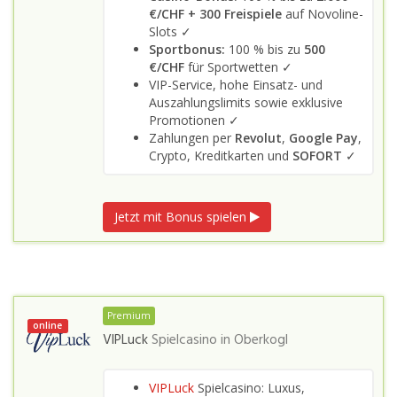
€/CHF + 300 Freispiele
auf Novoline-
Slots ✓
Sportbonus:
100 % bis zu
500
€/CHF
für Sportwetten ✓
VIP-Service, hohe Einsatz- und
Auszahlungslimits sowie exklusive
Promotionen ✓
Zahlungen per
Revolut
,
Google Pay
,
Crypto, Kreditkarten und
SOFORT
✓
Jetzt mit Bonus spielen
Premium
online
VIPLuck
Spielcasino in
Oberkogl
VIPLuck
Spielcasino: Luxus,