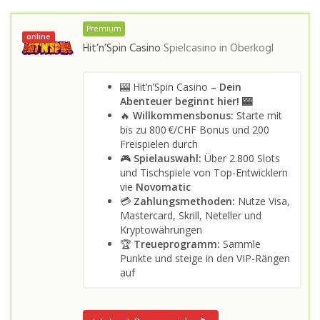
Premium
online
Hit’n’Spin Casino
Spielcasino in
Oberkogl
🎰 Hit’n’Spin Casino
– Dein
Abenteuer beginnt hier! 🎰
🔥
Willkommensbonus:
Starte mit
bis zu 800 €/CHF Bonus und 200
Freispielen durch
🎮
Spielauswahl:
Über 2.800 Slots
und Tischspiele von Top-Entwicklern
vie
Novomatic
💳
Zahlungsmethoden:
Nutze Visa,
Mastercard, Skrill, Neteller und
Kryptowährungen
🏆
Treueprogramm:
Sammle
Punkte und steige in den VIP-Rängen
auf