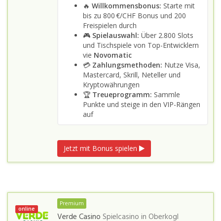
🔥
Willkommensbonus:
Starte mit
bis zu 800 €/CHF Bonus und 200
Freispielen durch
🎮
Spielauswahl:
Über 2.800 Slots
und Tischspiele von Top-Entwicklern
vie
Novomatic
💳
Zahlungsmethoden:
Nutze Visa,
Mastercard, Skrill, Neteller und
Kryptowährungen
🏆
Treueprogramm:
Sammle
Punkte und steige in den VIP-Rängen
auf
Jetzt mit Bonus spielen
Premium
online
Verde Casino
Spielcasino in
Oberkogl