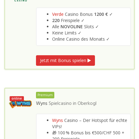
Verde
Casino Bonus
1200 €
✓
220
Freispiele ✓
Alle
NOVOLINE
Slots ✓
Keine Limits ✓
Online Casino des Monats ✓
Jetzt mit Bonus spielen
Premium
online
Wyns
Spielcasino in
Oberkogl
Wyns
Casino – Der Hotspot für echte
VIPs!
🎁 100 % Bonus bis €500/CHF 500 +
200 Freispiele