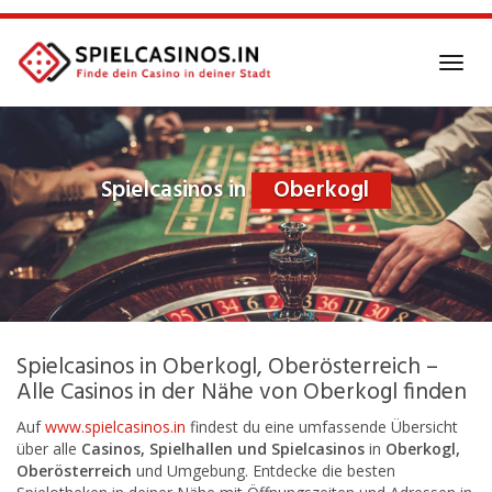
Skip
to
main
Toggl
content
navig
Spielcasinos in
Oberkogl
Spielcasinos in Oberkogl, Oberösterreich –
Alle Casinos in der Nähe von Oberkogl finden
Auf
www.spielcasinos.in
findest du eine umfassende Übersicht
über alle
Casinos, Spielhallen und Spielcasinos
in
Oberkogl,
Oberösterreich
und Umgebung. Entdecke die besten