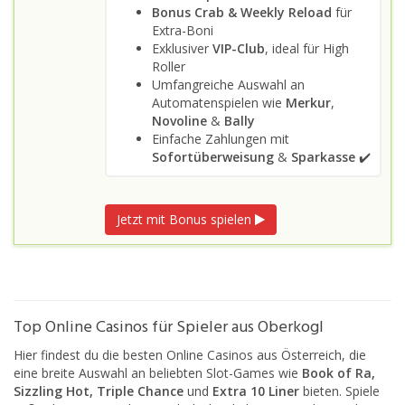
Bonus Crab & Weekly Reload
für
Extra-Boni
Exklusiver
VIP-Club
, ideal für High
Roller
Umfangreiche Auswahl an
Automatenspielen wie
Merkur
,
Novoline
&
Bally
Einfache Zahlungen mit
Sofortüberweisung
&
Sparkasse
✔️
Jetzt mit Bonus spielen
Top Online Casinos für Spieler aus Oberkogl
Hier findest du die besten Online Casinos aus Österreich, die
eine breite Auswahl an beliebten Slot-Games wie
Book of Ra,
Sizzling Hot, Triple Chance
und
Extra 10 Liner
bieten. Spiele