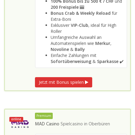
100% Bonus bis zu 500 €
/ CHF
und
200 Freispiele
🎰
Bonus Crab & Weekly Reload
für
Extra-Boni
Exklusiver
VIP-Club
, ideal für High
Roller
Umfangreiche Auswahl an
Automatenspielen wie
Merkur
,
Novoline
&
Bally
Einfache Zahlungen mit
Sofortüberweisung
&
Sparkasse
✔️
Jetzt mit Bonus spielen
Premium
online
MAD Casino
Spielcasino in
Oberbüren