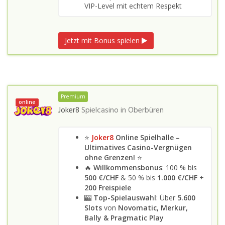
VIP-Level mit echtem Respekt
Jetzt mit Bonus spielen
Premium
online
Joker8
Spielcasino in
Oberbüren
⭐
Joker8
Online Spielhalle –
Ultimatives Casino-Vergnügen
ohne Grenzen!
⭐
🔥
Willkommensbonus
: 100 % bis
500 €/CHF
& 50 % bis
1.000 €/CHF
+
200 Freispiele
🎰
Top-Spielauswahl
: Über
5.600
Slots
von
Novomatic, Merkur,
Bally & Pragmatic Play