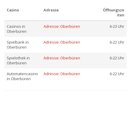
Casino
Adresse
Öffnungsze
iten
Casinos in
Adresse: Oberbüren
6-23 Uhr
Oberbüren
Spielbank in
Adresse: Oberbüren
6-22 Uhr
Oberbüren
Spielothek in
Adresse: Oberbüren
6-22 Uhr
Oberbüren
Automatencasino
Adresse: Oberbüren
6-22 Uhr
in Oberbüren