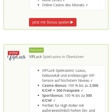
Online Casino des Monats ✓
Jetzt mit Bonus spielen
Premium
online
VIPLuck
Spielcasino in
Oberbüren
VIPLuck Spielcasino: Luxus,
Exklusivität und erstklassiger VIP-
Service auf höchstem Niveau ✓
Casino-Bonus:
100 % bis zu
2.000
€/CHF + 300 Freispiele
✓
Sportbonus:
100 % bis zu
500
€/CHF
✓
Perfekt für High Roller mit
außergewöhnlich hohen Ein- und