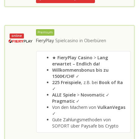
Premium
online
FieryPlay
Spielcasino in
Oberbüren
★
FieryPlay Casino
>
Lang
erwartet – Endlich da!
Willkommensbonus bis zu
1500€/CHF
✓
225 Freispiele
, z.B. bei
Book of Ra
✓
ALLE Spiele
>
Novomatic
✓
Pragmatic
✓
Von den Machern von
VulkanVegas
✓
Gute Zahlungsmethoden von
SOFORT über Paysafe bis Crypto