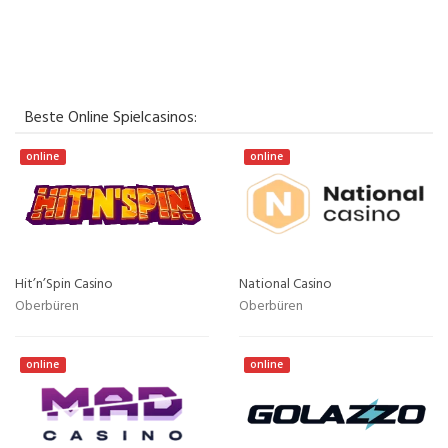
Beste Online Spielcasinos:
online
online
Hit’n’Spin Casino
National Casino
Oberbüren
Oberbüren
online
online