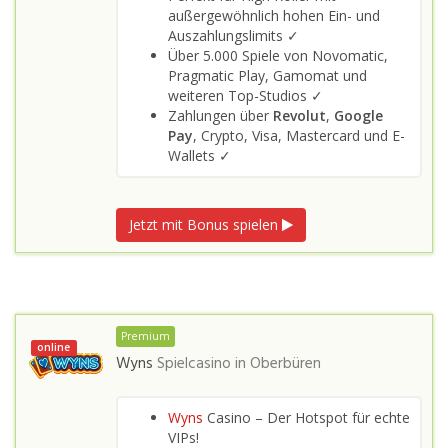
außergewöhnlich hohen Ein- und
Auszahlungslimits ✓
Über 5.000 Spiele von Novomatic,
Pragmatic Play, Gamomat und
weiteren Top-Studios ✓
Zahlungen über
Revolut
,
Google
Pay
, Crypto, Visa, Mastercard und E-
Wallets ✓
Jetzt mit Bonus spielen
Premium
online
Wyns
Spielcasino in
Oberbüren
Wyns
Casino – Der Hotspot für echte
VIPs!