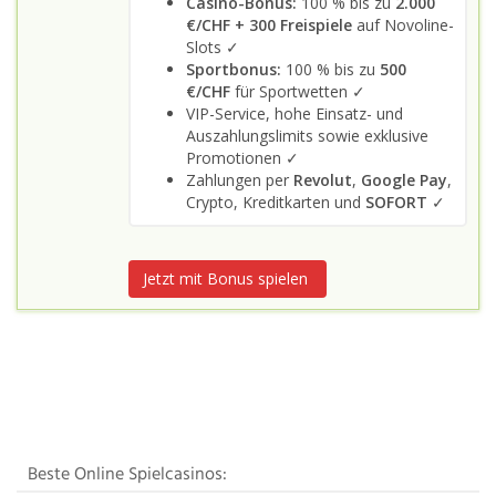
Casino-Bonus:
100 % bis zu
2.000
€/CHF + 300 Freispiele
auf Novoline-
Slots ✓
Sportbonus:
100 % bis zu
500
€/CHF
für Sportwetten ✓
VIP-Service, hohe Einsatz- und
Auszahlungslimits sowie exklusive
Promotionen ✓
Zahlungen per
Revolut
,
Google Pay
,
Crypto, Kreditkarten und
SOFORT
✓
Jetzt mit Bonus spielen
Beste Online Spielcasinos: