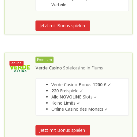
Vorteile
Jetzt mit Bonus spielen
Premium
online
Verde Casino
Spielcasino in
Flums
Verde Casino Bonus
1200 €
✓
220
Freispiele ✓
Alle
NOVOLINE
Slots ✓
Keine Limits ✓
Online Casino des Monats ✓
Jetzt mit Bonus spielen