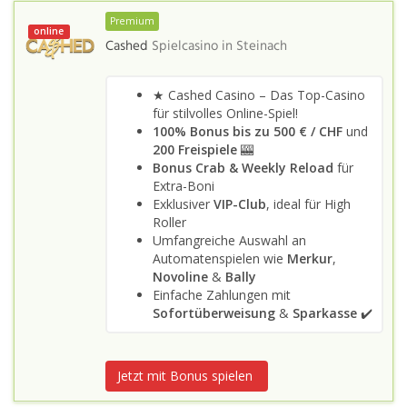
Premium
online
Cashed
Spielcasino in
Steinach
★ Cashed Casino – Das Top-Casino
für stilvolles Online-Spiel!
100% Bonus bis zu 500 €
/ CHF
und
200 Freispiele
🎰
Bonus Crab & Weekly Reload
für
Extra-Boni
Exklusiver
VIP-Club
, ideal für High
Roller
Umfangreiche Auswahl an
Automatenspielen wie
Merkur
,
Novoline
&
Bally
Einfache Zahlungen mit
Sofortüberweisung
&
Sparkasse
✔️
Jetzt mit Bonus spielen