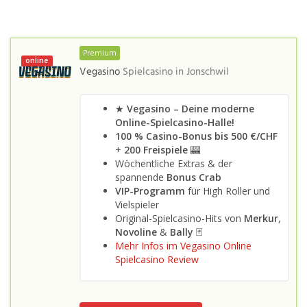
Premium
online
Vegasino
Spielcasino in
Jonschwil
★
Vegasino – Deine moderne
Online-Spielcasino-Halle!
100 % Casino-Bonus bis 500 €/CHF
+
200 Freispiele
🎰
Wöchentliche Extras & der
spannende
Bonus Crab
VIP-Programm
für High Roller und
Vielspieler
Original-Spielcasino-Hits von
Merkur
,
Novoline
&
Bally
🃏
Mehr Infos im Vegasino Online
Spielcasino Review