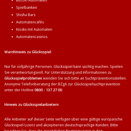
Bitcoin Automaten
Spielbanken
Shisha Bars
Automatencafés
Kiosks mit Automaten
Automatencasinos
Warnhinweis zu Glücksspiel
:
Nur für volljährige Personen. Glücksspiel kann süchtig machen. Spielen
Sie verantwortungsvoll. Für Unterstützung und Informationen zu
Glücksspielproblemen
wenden Sie sich bitte an Suchtpräventionsstellen.
Anonyme Telefonberatung der BZgA zur Glücksspielsuchtprävention
unter der Hotline
0800 - 137 27 00
.
Hinweis zu Glücksspielanbietern
:
Alle Anbieter auf dieser Seite verfügen über eine gültige europäische
Glücksspiel-Lizenz und akzeptieren deutschsprachige Kunden. Bitte
beachten Sie, dass die gesetzlichen Bestimmungen in den