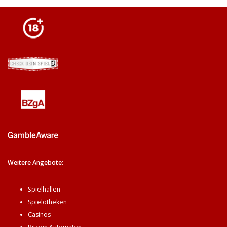
Weitere Angebote:
Spielhallen
Spielotheken
Casinos