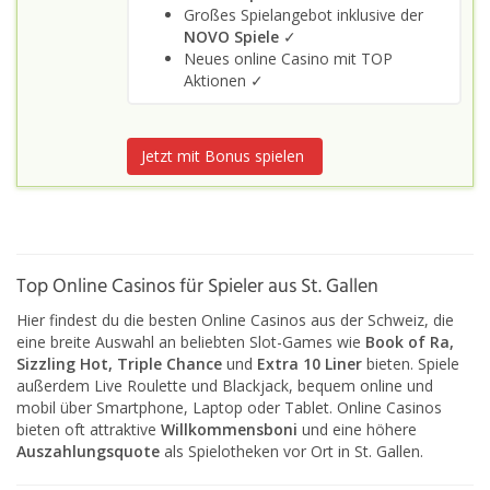
Großes Spielangebot inklusive der
NOVO Spiele
✓
Neues online Casino mit TOP
Aktionen ✓
Jetzt mit Bonus spielen
Top Online Casinos für Spieler aus St. Gallen
Hier findest du die besten Online Casinos aus der Schweiz, die
eine breite Auswahl an beliebten Slot-Games wie
Book of Ra,
Sizzling Hot, Triple Chance
und
Extra 10 Liner
bieten. Spiele
außerdem Live Roulette und Blackjack, bequem online und
mobil über Smartphone, Laptop oder Tablet. Online Casinos
bieten oft attraktive
Willkommensboni
und eine höhere
Auszahlungsquote
als Spielotheken vor Ort in St. Gallen.