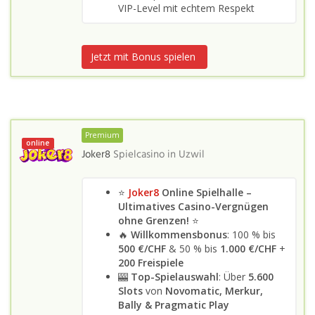
VIP-Level mit echtem Respekt
Jetzt mit Bonus spielen
Premium
online
Joker8
Spielcasino in
Uzwil
⭐
Joker8
Online Spielhalle –
Ultimatives Casino-Vergnügen
ohne Grenzen!
⭐
🔥
Willkommensbonus
: 100 % bis
500 €/CHF
& 50 % bis
1.000 €/CHF
+
200 Freispiele
🎰
Top-Spielauswahl
: Über
5.600
Slots
von
Novomatic, Merkur,
Bally & Pragmatic Play