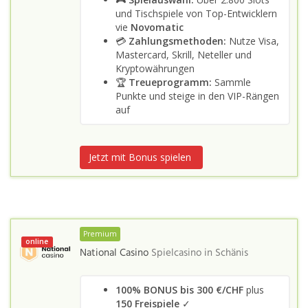
und Tischspiele von Top-Entwicklern
vie
Novomatic
💳
Zahlungsmethoden:
Nutze Visa,
Mastercard, Skrill, Neteller und
Kryptowährungen
🏆
Treueprogramm:
Sammle
Punkte und steige in den VIP-Rängen
auf
Jetzt mit Bonus spielen
Premium
online
National Casino
Spielcasino in
Schänis
100% BONUS bis 300 €/CHF
plus
150 Freispiele
✓