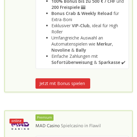
100% Bonus bis zu 500 €
/ CHF
und
200 Freispiele
🎰
Bonus Crab & Weekly Reload
für
Extra-Boni
Exklusiver
VIP-Club
, ideal für High
Roller
Umfangreiche Auswahl an
Automatenspielen wie
Merkur
,
Novoline
&
Bally
Einfache Zahlungen mit
Sofortüberweisung
&
Sparkasse
✔️
Jetzt mit Bonus spielen
Premium
online
MAD Casino
Spielcasino in
Flawil