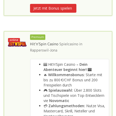
Jetzt mit Bonus spielen
Premium
online
Hit’n’Spin Casino
Spielcasino in
Rapperswil-Jona
🎰 Hit’n’Spin Casino
– Dein
Abenteuer beginnt hier! 🎰
🔥
Willkommensbonus:
Starte mit
bis zu 800 €/CHF Bonus und 200
Freispielen durch
🎮
Spielauswahl:
Über 2.800 Slots
und Tischspiele von Top-Entwicklern
vie
Novomatic
💳
Zahlungsmethoden:
Nutze Visa,
Mastercard, Skrill, Neteller und