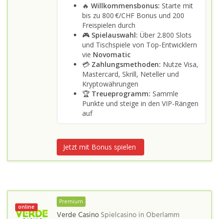
🔥
Willkommensbonus:
Starte mit
bis zu 800 €/CHF Bonus und 200
Freispielen durch
🎮
Spielauswahl:
Über 2.800 Slots
und Tischspiele von Top-Entwicklern
vie
Novomatic
💳
Zahlungsmethoden:
Nutze Visa,
Mastercard, Skrill, Neteller und
Kryptowährungen
🏆
Treueprogramm:
Sammle
Punkte und steige in den VIP-Rängen
auf
Jetzt mit Bonus spielen
Premium
online
Verde Casino
Spielcasino in
Oberlamm