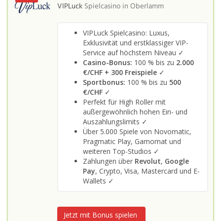
VIPLuck
Spielcasino in
Oberlamm
VIPLuck Spielcasino: Luxus,
Exklusivität und erstklassiger VIP-
Service auf höchstem Niveau ✓
Casino-Bonus:
100 % bis zu
2.000
€/CHF + 300 Freispiele
✓
Sportbonus:
100 % bis zu
500
€/CHF
✓
Perfekt für High Roller mit
außergewöhnlich hohen Ein- und
Auszahlungslimits ✓
Über 5.000 Spiele von Novomatic,
Pragmatic Play, Gamomat und
weiteren Top-Studios ✓
Zahlungen über
Revolut
,
Google
Pay
, Crypto, Visa, Mastercard und E-
Wallets ✓
Jetzt mit Bonus spielen