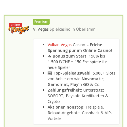
Premium
online
V. Vegas
Spielcasino in
Oberlamm
Vulkan Vegas
Casino
– Erlebe
Spannung pur im Online-Casino!
🔥
Bonus zum Start:
150% bis
1.500 €/CHF + 150 Freispiele
für
neue Spieler
🎰
Top-Spieleauswahl:
5.000+ Slots
von Anbietern wie
Novomatic
,
Gamomat
,
Play’n GO
& Co.
Zahlungsfreiheit:
Unterstützt
SOFORT, Paysafe Kreditkarten &
Crypto
Aktionen nonstop:
Freispiele,
Reload-Angebote, Cashback & VIP-
Vorteile