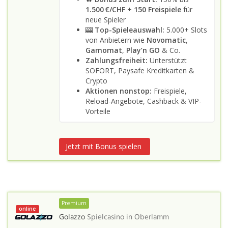
1.500 €/CHF + 150 Freispiele
für
neue Spieler
🎰
Top-Spieleauswahl:
5.000+ Slots
von Anbietern wie
Novomatic
,
Gamomat
,
Play’n GO
& Co.
Zahlungsfreiheit:
Unterstützt
SOFORT, Paysafe Kreditkarten &
Crypto
Aktionen nonstop:
Freispiele,
Reload-Angebote, Cashback & VIP-
Vorteile
Jetzt mit Bonus spielen
Premium
online
Golazzo
Spielcasino in
Oberlamm