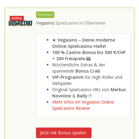
Premium
online
Vegasino
Spielcasino in
Oberlamm
★
Vegasino – Deine moderne
Online-Spielcasino-Halle!
100 % Casino-Bonus bis 500 €/CHF
+
200 Freispiele
🎰
Wöchentliche Extras & der
spannende
Bonus Crab
VIP-Programm
für High Roller und
Vielspieler
Original-Spielcasino-Hits von
Merkur
,
Novoline
&
Bally
🃏
Mehr Infos im Vegasino Online
Spielcasino Review
Jetzt mit Bonus spielen