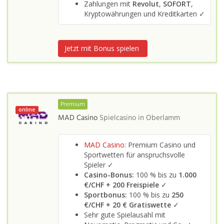
Zahlungen mit
Revolut
,
SOFORT
,
Kryptowährungen und Kreditkarten ✓
Jetzt mit Bonus spielen
Premium
online
MAD Casino
Spielcasino in
Oberlamm
MAD Casino
: Premium Casino und
Sportwetten für anspruchsvolle
Spieler ✓
Casino-Bonus:
100 % bis zu
1.000
€/CHF + 200 Freispiele
✓
Sportbonus:
100 % bis zu
250
€/CHF + 20 € Gratiswette
✓
Sehr gute Spielausahl mit