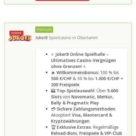
Premium
online
Joker8
Spielcasino in
Oberlamm
⭐
Joker8 Online Spielhalle –
Ultimatives Casino-Vergnügen
ohne Grenzen!
⭐
🔥
Willkommensbonus
: 100 % bis
500 €/CHF
& 50 % bis
1.000 €/CHF
+
200 Freispiele
🎰
Top-Spielauswahl
: Über
5.600
Slots
von
Novomatic, Merkur,
Bally & Pragmatic Play
💳
Sichere Zahlungsmethoden
:
Akzeptiert
Visa, Mastercard &
Kryptowährungen
🏆
Exklusive Extras
: Regelmäßige
Reload-Boni, Freispiele & VIP-Club