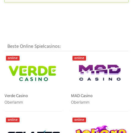
Beste Online Spielcasinos:
online
online
Verde Casino
MAD Casino
Oberlamm
Oberlamm
online
online