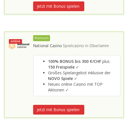
Jetzt mit Bonus spielen
Premium
online
National Casino
Spielcasino in
Oberlamm
100% BONUS bis 300 €/CHF
plus
150 Freispiele
✓
Großes Spielangebot inklusive der
NOVO Spiele
✓
Neues online Casino mit TOP
Aktionen ✓
Jetzt mit Bonus spielen