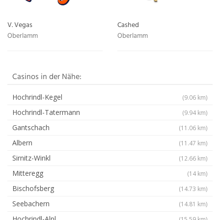
V. Vegas
Cashed
Oberlamm
Oberlamm
Casinos in der Nähe:
Hochrindl-Kegel
(9.06 km)
Hochrindl-Tatermann
(9.94 km)
Gantschach
(11.06 km)
Albern
(11.47 km)
Sirnitz-Winkl
(12.66 km)
Mitteregg
(14 km)
Bischofsberg
(14.73 km)
Seebachern
(14.81 km)
Hochrindl-Alpl
(15.59 km)