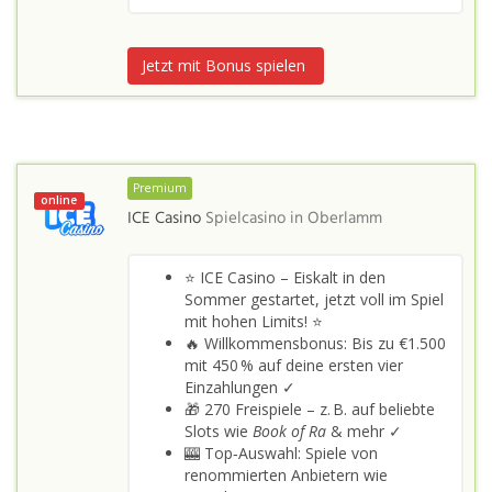
Jetzt mit Bonus spielen
Premium
online
ICE Casino
Spielcasino in
Oberlamm
⭐ ICE Casino – Eiskalt in den
Sommer gestartet, jetzt voll im Spiel
mit hohen Limits! ⭐
🔥 Willkommensbonus: Bis zu €1.500
mit 450 % auf deine ersten vier
Einzahlungen ✓
🎁 270 Freispiele – z. B. auf beliebte
Slots wie
Book of Ra
& mehr ✓
🎰 Top‑Auswahl: Spiele von
renommierten Anbietern wie