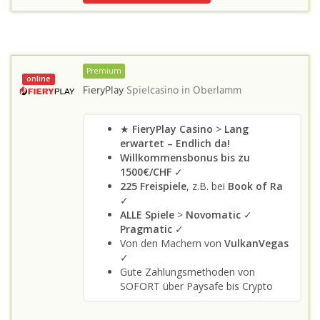
Premium
online
FieryPlay
Spielcasino in
Oberlamm
★
FieryPlay Casino
>
Lang
erwartet – Endlich da!
Willkommensbonus bis zu
1500€/CHF
✓
225 Freispiele
, z.B. bei
Book of Ra
✓
ALLE Spiele
>
Novomatic
✓
Pragmatic
✓
Von den Machern von
VulkanVegas
✓
Gute Zahlungsmethoden von
SOFORT über Paysafe bis Crypto