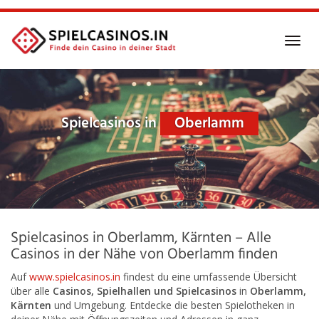
Skip
to
main
Toggl
content
navig
Spielcasinos in
Oberlamm
Spielcasinos in Oberlamm, Kärnten – Alle
Casinos in der Nähe von Oberlamm finden
Auf
www.spielcasinos.in
findest du eine umfassende Übersicht
über alle
Casinos, Spielhallen und Spielcasinos
in
Oberlamm,
Kärnten
und Umgebung. Entdecke die besten Spielotheken in