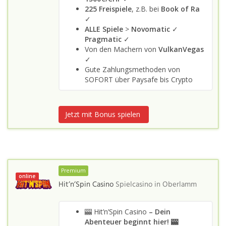
225 Freispiele
, z.B. bei
Book of Ra
✓
ALLE Spiele
>
Novomatic
✓
Pragmatic
✓
Von den Machern von
VulkanVegas
✓
Gute Zahlungsmethoden von
SOFORT über Paysafe bis Crypto
Jetzt mit Bonus spielen
Premium
online
Hit’n’Spin Casino
Spielcasino in
Oberlamm
🎰 Hit’n’Spin Casino
– Dein
Abenteuer beginnt hier! 🎰