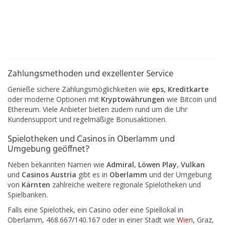
Zahlungsmethoden und exzellenter Service
Genieße sichere Zahlungsmöglichkeiten wie
eps, Kreditkarte
oder moderne Optionen mit
Kryptowährungen
wie Bitcoin und
Ethereum. Viele Anbieter bieten zudem rund um die Uhr
Kundensupport und regelmäßige Bonusaktionen.
Spielotheken und Casinos in Oberlamm und
Umgebung geöffnet?
Neben bekannten Namen wie
Admiral
,
Löwen Play
,
Vulkan
und
Casinos Austria
gibt es in
Oberlamm
und der Umgebung
von
Kärnten
zahlreiche weitere regionale Spielotheken und
Spielbanken.
Falls eine Spielothek, ein Casino oder eine Spiellokal in
Oberlamm, 468.667/140.167 oder in einer Stadt wie
Wien
, Graz,