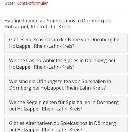
unser
Kontaktformular
.
Häufige Fragen zu Spielcasinos in Dörnberg bei
Holzappel, Rhein-Lahn-Kreis
Gibt es Spielcasinos in der Nähe von Dörnberg bei
Holzappel, Rhein-Lahn-Kreis?
Welche Casino-Anbieter gibt es in Dörnberg bei
Holzappel, Rhein-Lahn-Kreis?
Wie sind die Öffnungszeiten von Spielhallen in
Dörnberg bei Holzappel, Rhein-Lahn-Kreis?
Welche Regeln gelten für Spielhallen in Dörnberg
bei Holzappel, Rhein-Lahn-Kreis?
Gibt es Alternativen zu Spielcasinos in Dörnberg
bei Holzappel, Rhein-Lahn-Kreis?