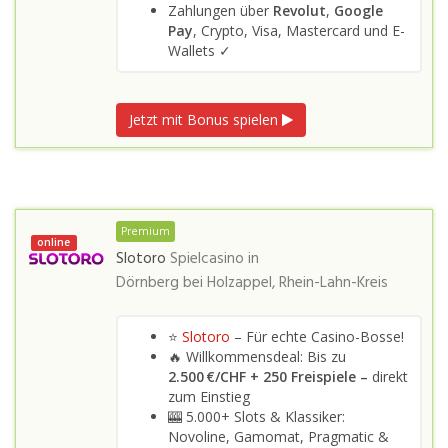
Zahlungen über
Revolut
,
Google
Pay
, Crypto, Visa, Mastercard und E-
Wallets ✓
Jetzt mit Bonus spielen
Premium
online
Slotoro
Spielcasino in
Dörnberg bei Holzappel, Rhein-Lahn-Kreis
⭐
Slotoro
– Für echte Casino-Bosse!
🔥 Willkommensdeal: Bis zu
2.500 €/CHF + 250 Freispiele –
direkt
zum Einstieg
🎰 5.000+ Slots & Klassiker:
Novoline, Gamomat, Pragmatic &