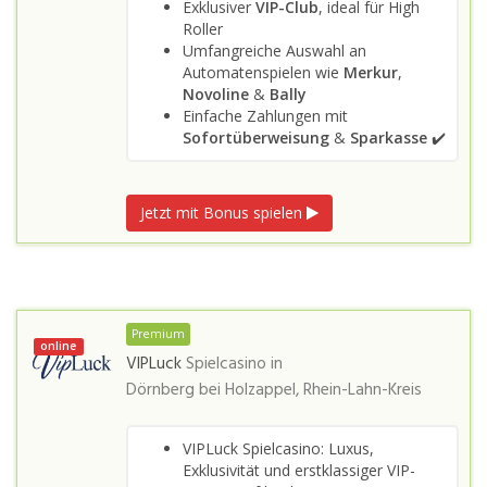
Exklusiver
VIP-Club
, ideal für High
Roller
Umfangreiche Auswahl an
Automatenspielen wie
Merkur
,
Novoline
&
Bally
Einfache Zahlungen mit
Sofortüberweisung
&
Sparkasse
✔️
Jetzt mit Bonus spielen
Premium
online
VIPLuck
Spielcasino in
Dörnberg bei Holzappel, Rhein-Lahn-Kreis
VIPLuck Spielcasino: Luxus,
Exklusivität und erstklassiger VIP-