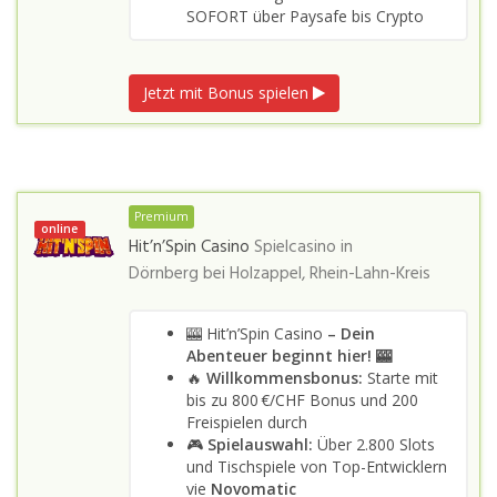
SOFORT über Paysafe bis Crypto
Jetzt mit Bonus spielen
Premium
online
Hit’n’Spin Casino
Spielcasino in
Dörnberg bei Holzappel, Rhein-Lahn-Kreis
🎰 Hit’n’Spin Casino
– Dein
Abenteuer beginnt hier! 🎰
🔥
Willkommensbonus:
Starte mit
bis zu 800 €/CHF Bonus und 200
Freispielen durch
🎮
Spielauswahl:
Über 2.800 Slots
und Tischspiele von Top-Entwicklern
vie
Novomatic