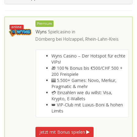
Premium
online
Wyns
Spielcasino in
Dörnberg bei Holzappel, Rhein-Lahn-Kreis
Wyns Casino – Der Hotspot für echte
VIPs!
🎁 100 % Bonus bis €500/CHF 500 +
200 Freispiele
🎰 5.500+ Games: Novo, Merkur,
Pragmatic & mehr
💳 Einzahlen wie du willst: Visa,
Krypto, E-Wallets
👑 VIP-Club mit Luxus-Boni & hohen
Limits
Jetzt mit Bonus spielen