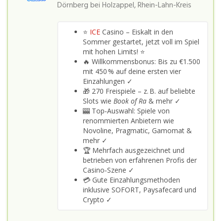
Dörnberg bei Holzappel, Rhein-Lahn-Kreis
⭐
ICE
Casino – Eiskalt in den
Sommer gestartet, jetzt voll im Spiel
mit hohen Limits! ⭐
🔥 Willkommensbonus: Bis zu €1.500
mit 450 % auf deine ersten vier
Einzahlungen ✓
🎁 270 Freispiele – z. B. auf beliebte
Slots wie
Book of Ra
& mehr ✓
🎰 Top‑Auswahl: Spiele von
renommierten Anbietern wie
Novoline, Pragmatic, Gamomat &
mehr ✓
🏆 Mehrfach ausgezeichnet und
betrieben von erfahrenen Profis der
Casino‑Szene ✓
💳 Gute Einzahlungsmethoden
inklusive SOFORT, Paysafecard und
Crypto ✓