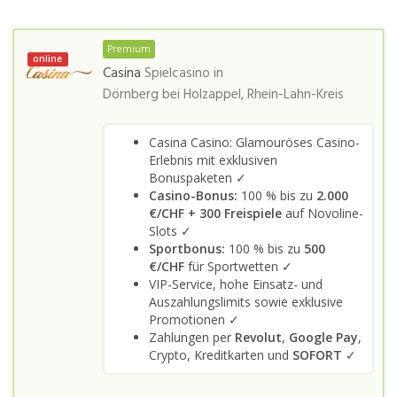
Premium
online
Casina
Spielcasino in
Dörnberg bei Holzappel, Rhein-Lahn-Kreis
Casina Casino: Glamouröses Casino-
Erlebnis mit exklusiven
Bonuspaketen ✓
Casino-Bonus:
100 % bis zu
2.000
€/CHF + 300 Freispiele
auf Novoline-
Slots ✓
Sportbonus:
100 % bis zu
500
€/CHF
für Sportwetten ✓
VIP-Service, hohe Einsatz- und
Auszahlungslimits sowie exklusive
Promotionen ✓
Zahlungen per
Revolut
,
Google Pay
,
Crypto, Kreditkarten und
SOFORT
✓