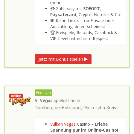
mehr
💳 Zahl easy mit
SOFORT
,
Paysafecard
, Crypto, Neteller & Co.
💸 Keine Limits – ob Einsatz oder
Auszahlung, du entscheidest
🏆 Freispiele, Reloads, Cashback &
VIP-Level mit echtem Respekt
Jetzt mit Bonus spielen
Premium
online
V. Vegas
Spielcasino in
Dörnberg bei Holzappel, Rhein-Lahn-Kreis
Vulkan Vegas
Casino
– Erlebe
Spannung pur im Online-Casino!