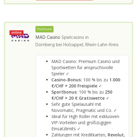
Premium
online
MAD Casino
Spielcasino in
Dörnberg bei Holzappel, Rhein-Lahn-Kreis
MAD Casino: Premium Casino und
Sportwetten für anspruchsvolle
Spieler ✓
Casino-Bonus:
100 % bis zu
1.000
€/CHF + 200 Freispiele
✓
Sportbonus:
100 % bis zu
250
€/CHF + 20 € Gratiswette
✓
Sehr gute Spielausahl mit
Novomatic, Pragmatic und Co. ✓
Ideal für High Roller mit exklusiven
VIP-Vorteilen und großzügigen
Einsatzlimits ✓
Zahlungen mit Kreditkarten,
Revolut
,