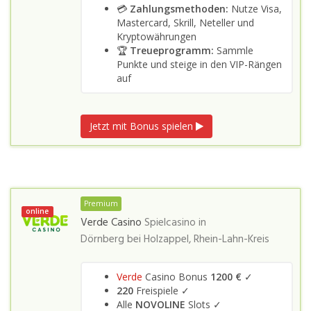
💳
Zahlungsmethoden:
Nutze Visa,
Mastercard, Skrill, Neteller und
Kryptowährungen
🏆
Treueprogramm:
Sammle
Punkte und steige in den VIP-Rängen
auf
Jetzt mit Bonus spielen
Premium
online
Verde Casino
Spielcasino in
Dörnberg bei Holzappel, Rhein-Lahn-Kreis
Verde
Casino Bonus
1200 €
✓
220
Freispiele ✓
Alle
NOVOLINE
Slots ✓