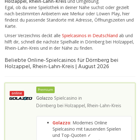
Holzappel, Rhein-Lahn-Kreis
und Umgebung.
Egal, ob du eine Spielothek in deiner Nähe suchst oder gezielt
nach bestimmten Anbietern wie Merkur oder Löwen Play, hier
findest du passende Standorte mit Adresse, Öffnungszeiten und
Karte.
Unser Verzeichnis deckt alle
Spielcasinos in Deutschland
ab und
hilft dir, schnell die nächste Spielhalle in Dörnberg bei Holzappel,
Rhein-Lahn-Kreis und in der Nähe zu finden.
Beliebte Online-Spielcasinos für Dörnberg bei
Holzappel, Rhein-Lahn-Kreis | August 2026
Premium
online
Golazzo
Spielcasino in
Dörnberg bei Holzappel, Rhein-Lahn-Kreis
Golazzo
: Modernes Online
Spielcasino mit tausenden Spielen
und Top-Quoten ✓