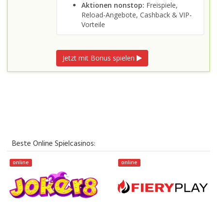
Aktionen nonstop:
Freispiele,
Reload-Angebote, Cashback & VIP-
Vorteile
Jetzt mit Bonus spielen
Beste Online Spielcasinos:
online
online