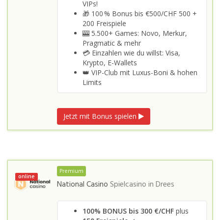
VIPs!
🎁 100 % Bonus bis €500/CHF 500 +
200 Freispiele
🎰 5.500+ Games: Novo, Merkur,
Pragmatic & mehr
💳 Einzahlen wie du willst: Visa,
Krypto, E-Wallets
👑 VIP-Club mit Luxus-Boni & hohen
Limits
Jetzt mit Bonus spielen
Premium
online
National Casino
Spielcasino in
Drees
100% BONUS bis 300 €/CHF
plus