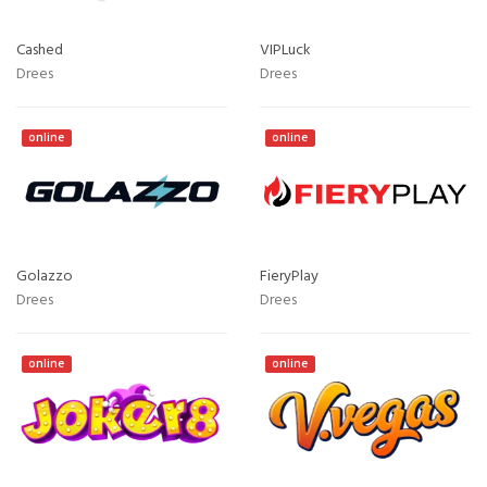
Cashed
VIPLuck
Drees
Drees
online
online
Golazzo
FieryPlay
Drees
Drees
online
online