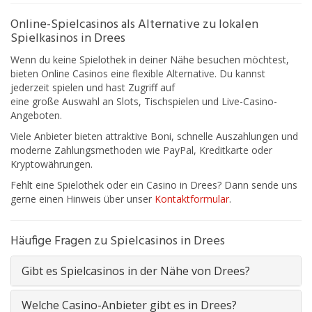
Online-Spielcasinos als Alternative zu lokalen
Spielkasinos in Drees
Wenn du keine Spielothek in deiner Nähe besuchen möchtest,
bieten Online Casinos eine flexible Alternative. Du kannst
jederzeit spielen und hast Zugriff auf
eine große Auswahl an Slots, Tischspielen und Live-Casino-
Angeboten.
Viele Anbieter bieten attraktive Boni, schnelle Auszahlungen und
moderne Zahlungsmethoden wie PayPal, Kreditkarte oder
Kryptowährungen.
Fehlt eine Spielothek oder ein Casino in Drees? Dann sende uns
gerne einen Hinweis über unser
Kontaktformular
.
Häufige Fragen zu Spielcasinos in Drees
Gibt es Spielcasinos in der Nähe von Drees?
Welche Casino-Anbieter gibt es in Drees?