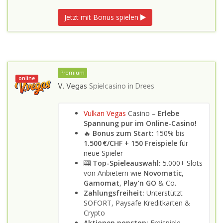
Jetzt mit Bonus spielen
Premium
online
V. Vegas
Spielcasino in
Drees
Vulkan Vegas
Casino
– Erlebe
Spannung pur im Online-Casino!
🔥
Bonus zum Start:
150% bis
1.500 €/CHF + 150 Freispiele
für
neue Spieler
🎰
Top-Spieleauswahl:
5.000+ Slots
von Anbietern wie
Novomatic
,
Gamomat
,
Play’n GO
& Co.
Zahlungsfreiheit:
Unterstützt
SOFORT, Paysafe Kreditkarten &
Crypto
Aktionen nonstop:
Freispiele,