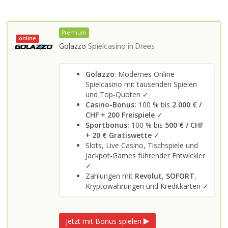
Premium
online
Golazzo
Spielcasino in
Drees
Golazzo
: Modernes Online
Spielcasino mit tausenden Spielen
und Top-Quoten ✓
Casino-Bonus:
100 % bis
2.000 € /
CHF + 200 Freispiele
✓
Sportbonus:
100 % bis
500 € / CHF
+ 20 € Gratiswette
✓
Slots, Live Casino, Tischspiele und
Jackpot-Games führender Entwickler
✓
Zahlungen mit
Revolut
,
SOFORT
,
Kryptowährungen und Kreditkarten ✓
Jetzt mit Bonus spielen