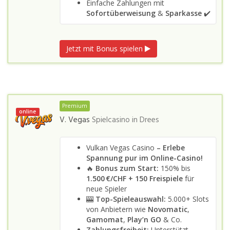
Einfache Zahlungen mit
Sofortüberweisung
&
Sparkasse
✔️
Jetzt mit Bonus spielen
Premium
online
V. Vegas
Spielcasino in
Drees
Vulkan Vegas Casino
– Erlebe
Spannung pur im Online-Casino!
🔥
Bonus zum Start:
150% bis
1.500 €/CHF + 150 Freispiele
für
neue Spieler
🎰
Top-Spieleauswahl:
5.000+ Slots
von Anbietern wie
Novomatic
,
Gamomat
,
Play’n GO
& Co.
Zahlungsfreiheit:
Unterstützt