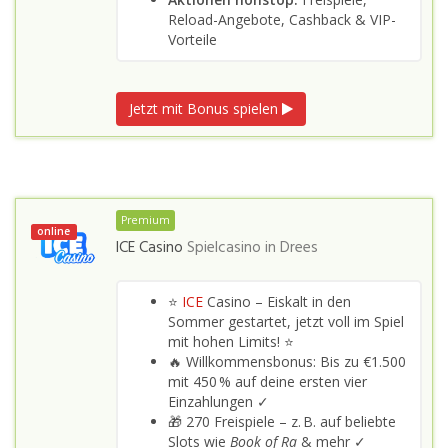
Reload-Angebote, Cashback & VIP-
Vorteile
Jetzt mit Bonus spielen
Premium
online
ICE Casino
Spielcasino in
Drees
⭐
ICE
Casino – Eiskalt in den
Sommer gestartet, jetzt voll im Spiel
mit hohen Limits! ⭐
🔥 Willkommensbonus: Bis zu €1.500
mit 450 % auf deine ersten vier
Einzahlungen ✓
🎁 270 Freispiele – z. B. auf beliebte
Slots wie
Book of Ra
& mehr ✓