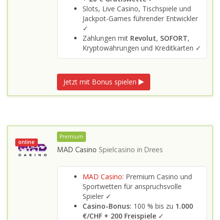
Slots, Live Casino, Tischspiele und
Jackpot-Games führender Entwickler
✓
Zahlungen mit
Revolut
,
SOFORT
,
Kryptowährungen und Kreditkarten ✓
Jetzt mit Bonus spielen
Premium
online
MAD Casino
Spielcasino in
Drees
MAD Casino
: Premium Casino und
Sportwetten für anspruchsvolle
Spieler ✓
Casino-Bonus:
100 % bis zu
1.000
€/CHF + 200 Freispiele
✓