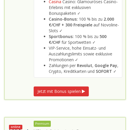
Casina
Casino: Glamouröses Casino-
Erlebnis mit exklusiven
Bonuspaketen ✓
Casino-Bonus:
100 % bis zu
2.000
€/CHF + 300 Freispiele
auf Novoline-
Slots ✓
Sportbonus:
100 % bis zu
500
€/CHF
für Sportwetten ✓
VIP-Service, hohe Einsatz- und
Auszahlungslimits sowie exklusive
Promotionen ✓
Zahlungen per
Revolut
,
Google Pay
,
Crypto, Kreditkarten und
SOFORT
✓
Jetzt mit Bonus spielen
Premium
online