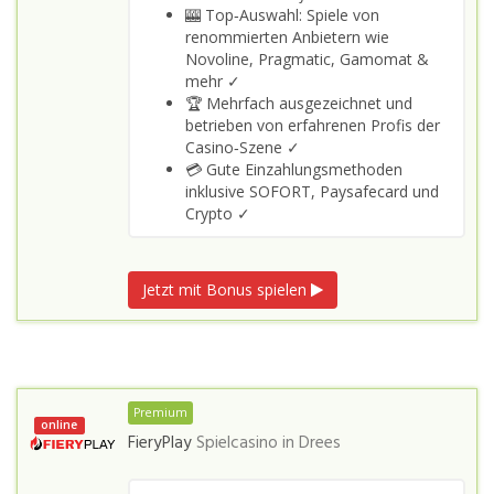
🎰 Top‑Auswahl: Spiele von
renommierten Anbietern wie
Novoline, Pragmatic, Gamomat &
mehr ✓
🏆 Mehrfach ausgezeichnet und
betrieben von erfahrenen Profis der
Casino‑Szene ✓
💳 Gute Einzahlungsmethoden
inklusive SOFORT, Paysafecard und
Crypto ✓
Jetzt mit Bonus spielen
Premium
online
FieryPlay
Spielcasino in
Drees