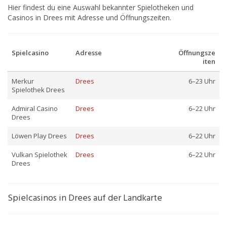
Hier findest du eine Auswahl bekannter Spielotheken und
Casinos in Drees mit Adresse und Öffnungszeiten.
Spielcasino
Adresse
Öffnungsze
iten
Merkur
Drees
6–23 Uhr
Spielothek Drees
Admiral Casino
Drees
6–22 Uhr
Drees
Löwen Play Drees
Drees
6–22 Uhr
Vulkan Spielothek
Drees
6–22 Uhr
Drees
Spielcasinos in Drees auf der Landkarte