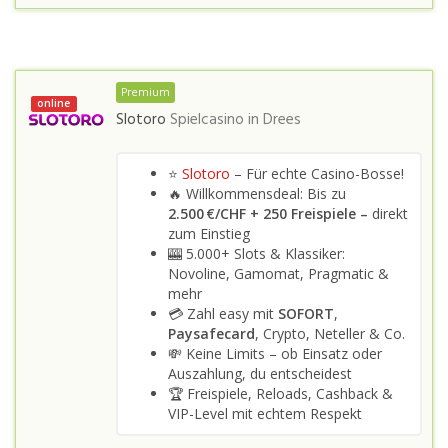
Premium
online
Slotoro
Spielcasino in
Drees
⭐
Slotoro
– Für echte Casino-Bosse!
🔥 Willkommensdeal: Bis zu
2.500 €/CHF + 250 Freispiele –
direkt
zum Einstieg
🎰 5.000+ Slots & Klassiker:
Novoline, Gamomat, Pragmatic &
mehr
💳 Zahl easy mit
SOFORT
,
Paysafecard
, Crypto, Neteller & Co.
💸 Keine Limits – ob Einsatz oder
Auszahlung, du entscheidest
🏆 Freispiele, Reloads, Cashback &
VIP-Level mit echtem Respekt