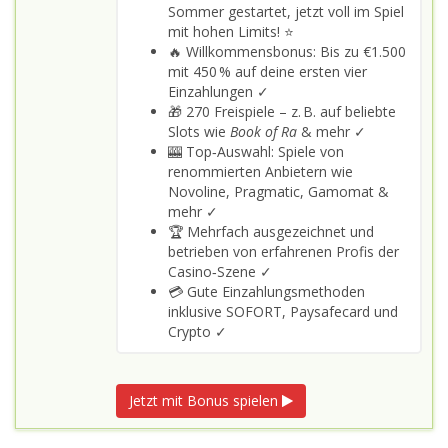
Sommer gestartet, jetzt voll im Spiel
mit hohen Limits! ⭐
🔥 Willkommensbonus: Bis zu €1.500
mit 450 % auf deine ersten vier
Einzahlungen ✓
🎁 270 Freispiele – z. B. auf beliebte
Slots wie
Book of Ra
& mehr ✓
🎰 Top‑Auswahl: Spiele von
renommierten Anbietern wie
Novoline, Pragmatic, Gamomat &
mehr ✓
🏆 Mehrfach ausgezeichnet und
betrieben von erfahrenen Profis der
Casino‑Szene ✓
💳 Gute Einzahlungsmethoden
inklusive SOFORT, Paysafecard und
Crypto ✓
Jetzt mit Bonus spielen