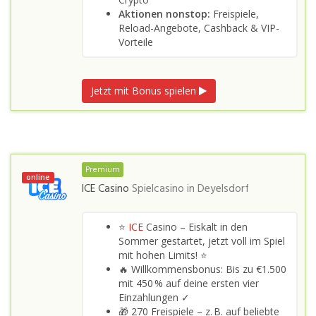
Aktionen nonstop:
Freispiele,
Reload-Angebote, Cashback & VIP-
Vorteile
Jetzt mit Bonus spielen
Premium
online
ICE Casino
Spielcasino in
Deyelsdorf
⭐
ICE
Casino – Eiskalt in den
Sommer gestartet, jetzt voll im Spiel
mit hohen Limits! ⭐
🔥 Willkommensbonus: Bis zu €1.500
mit 450 % auf deine ersten vier
Einzahlungen ✓
🎁 270 Freispiele – z. B. auf beliebte