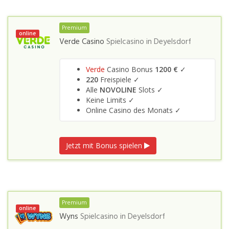
Premium
online
Verde Casino
Spielcasino in
Deyelsdorf
Verde
Casino Bonus
1200 €
✓
220
Freispiele ✓
Alle
NOVOLINE
Slots ✓
Keine Limits ✓
Online Casino des Monats ✓
Jetzt mit Bonus spielen
Premium
online
Wyns
Spielcasino in
Deyelsdorf