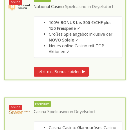
online
National Casino
Spielcasino in
Deyelsdorf
100% BONUS bis 300 €/CHF
plus
150 Freispiele
✓
Großes Spielangebot inklusive der
NOVO Spiele
✓
Neues online Casino mit TOP
Aktionen ✓
Jetzt mit Bonus spielen
Premium
online
Casina
Spielcasino in
Deyelsdorf
Casina Casino: Glamouröses Casino-