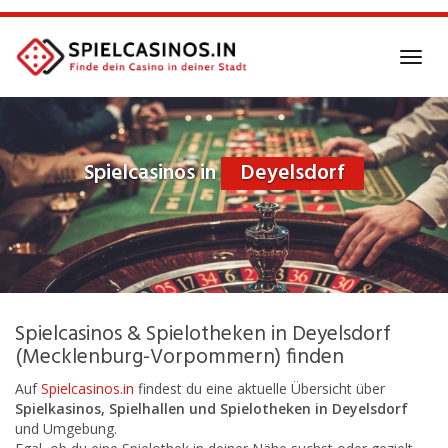
Skip
to
main
Toggl
content
navig
Spielcasinos in
Deyelsdorf
Spielcasinos & Spielotheken in Deyelsdorf
(Mecklenburg-Vorpommern) finden
Auf
Spielcasinos.in
findest du eine aktuelle Übersicht über
Spielkasinos,
Spielhallen und Spielotheken in Deyelsdorf
und Umgebung.