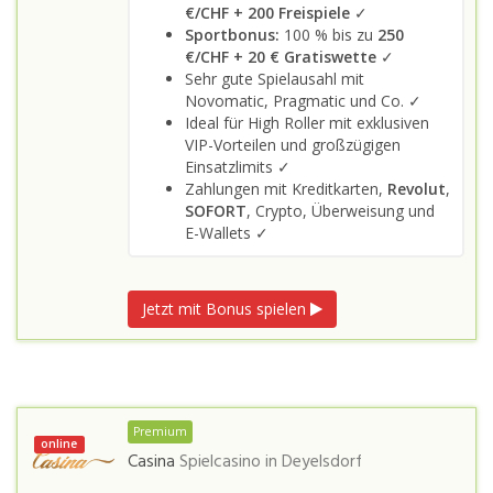
€/CHF + 200 Freispiele
✓
Sportbonus:
100 % bis zu
250
€/CHF + 20 € Gratiswette
✓
Sehr gute Spielausahl mit
Novomatic, Pragmatic und Co. ✓
Ideal für High Roller mit exklusiven
VIP-Vorteilen und großzügigen
Einsatzlimits ✓
Zahlungen mit Kreditkarten,
Revolut
,
SOFORT
, Crypto, Überweisung und
E-Wallets ✓
Jetzt mit Bonus spielen
Premium
online
Casina
Spielcasino in
Deyelsdorf