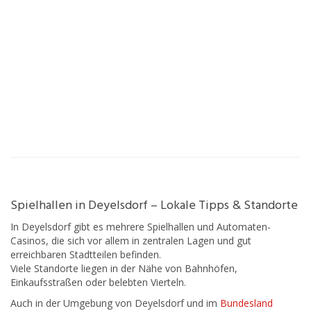
Spielhallen in Deyelsdorf – Lokale Tipps & Standorte
In Deyelsdorf gibt es mehrere Spielhallen und Automaten-
Casinos, die sich vor allem in zentralen Lagen und gut
erreichbaren Stadtteilen befinden.
Viele Standorte liegen in der Nähe von Bahnhöfen,
Einkaufsstraßen oder belebten Vierteln.
Auch in der Umgebung von Deyelsdorf und im
Bundesland