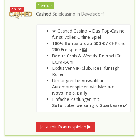
Premium
online
Cashed
Spielcasino in
Deyelsdorf
★ Cashed Casino – Das Top-Casino
für stilvolles Online-Spiel!
100% Bonus bis zu 500 €
/ CHF
und
200 Freispiele
🎰
Bonus Crab & Weekly Reload
für
Extra-Boni
Exklusiver
VIP-Club
, ideal für High
Roller
Umfangreiche Auswahl an
Automatenspielen wie
Merkur
,
Novoline
&
Bally
Einfache Zahlungen mit
Sofortüberweisung
&
Sparkasse
✔️
Jetzt mit Bonus spielen