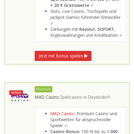
+ 20 € Gratiswette
✓
Slots, Live Casino, Tischspiele und
Jackpot-Games führender Entwickler
✓
Zahlungen mit
Revolut
,
SOFORT
,
Kryptowährungen und Kreditkarten ✓
Jetzt mit Bonus spielen
Premium
online
MAD Casino
Spielcasino in
Deyelsdorf
MAD Casino
: Premium Casino und
Sportwetten für anspruchsvolle
Spieler ✓
Casino-Bonus:
100 % bis zu
1.000