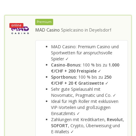
Premium
online
MAD Casino
Spielcasino in
Deyelsdorf
MAD Casino: Premium Casino und
Sportwetten für anspruchsvolle
Spieler ✓
Casino-Bonus:
100 % bis zu
1.000
€/CHF + 200 Freispiele
✓
Sportbonus:
100 % bis zu
250
€/CHF + 20 € Gratiswette
✓
Sehr gute Spielausahl mit
Novomatic, Pragmatic und Co. ✓
Ideal für High Roller mit exklusiven
VIP-Vorteilen und großzügigen
Einsatzlimits ✓
Zahlungen mit Kreditkarten,
Revolut
,
SOFORT
, Crypto, Überweisung und
E-Wallets ✓