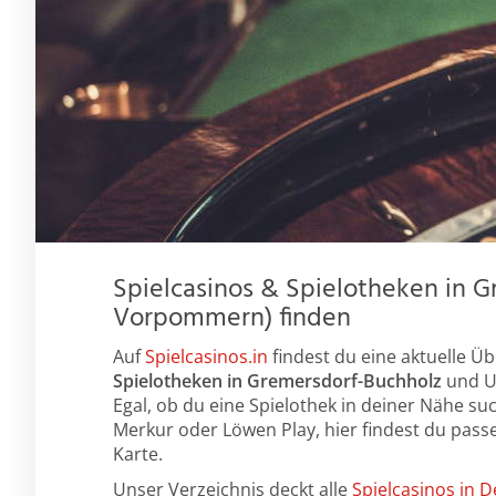
Spielcasinos & Spielotheken in 
Vorpommern) finden
Auf
Spielcasinos.in
findest du eine aktuelle Ü
Spielotheken in Gremersdorf-Buchholz
und U
Egal, ob du eine Spielothek in deiner Nähe s
Merkur oder Löwen Play, hier findest du pas
Karte.
Unser Verzeichnis deckt alle
Spielcasinos in 