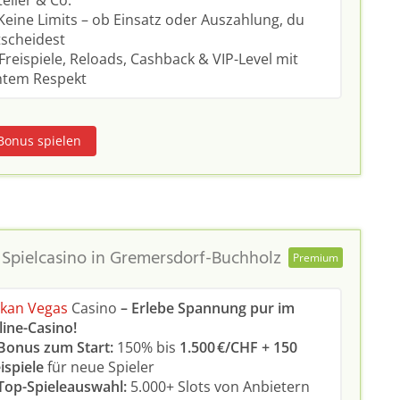
eller & Co.
Keine Limits – ob Einsatz oder Auszahlung, du
tscheidest
Freispiele, Reloads, Cashback & VIP-Level mit
htem Respekt
 Bonus spielen
Spielcasino in
Gremersdorf-Buchholz
Premium
lkan Vegas
Casino
– Erlebe Spannung pur im
ine-Casino!
Bonus zum Start:
150% bis
1.500 €/CHF + 150
ispiele
für neue Spieler
Top-Spieleauswahl:
5.000+ Slots von Anbietern