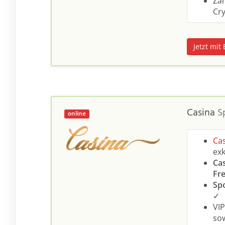
Zah
Cr
Jetzt mit
Casina
S
online
Ca
ex
Ca
Fre
Sp
✓
VIP
so