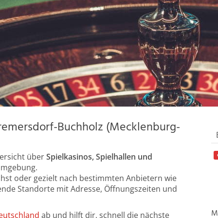
Gremersdorf-Buchholz (Mecklenburg-
bersicht über
Spielkasinos,
Spielhallen und
mgebung.
uchst oder gezielt nach bestimmten Anbietern wie
sende Standorte mit Adresse, Öffnungszeiten und
M
Deutschland
ab und hilft dir, schnell die nächste