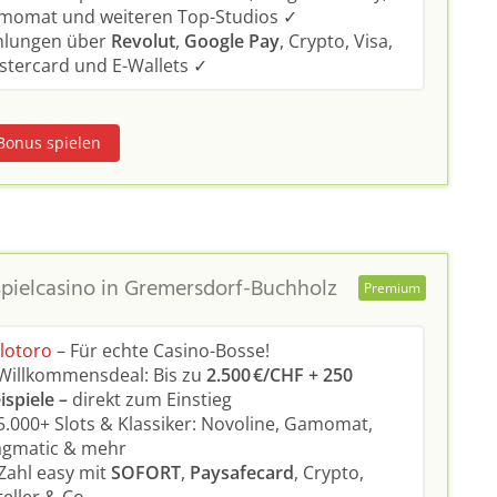
momat und weiteren Top-Studios ✓
hlungen über
Revolut
,
Google Pay
, Crypto, Visa,
stercard und E-Wallets ✓
 Bonus spielen
pielcasino in
Gremersdorf-Buchholz
Premium
lotoro
– Für echte Casino-Bosse!
 Willkommensdeal: Bis zu
2.500 €/CHF + 250
ispiele –
direkt zum Einstieg
5.000+ Slots & Klassiker: Novoline, Gamomat,
agmatic & mehr
Zahl easy mit
SOFORT
,
Paysafecard
, Crypto,