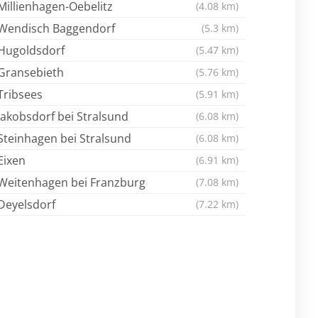
Millienhagen-Oebelitz
(4.08 km)
Wendisch Baggendorf
(5.3 km)
Hugoldsdorf
(5.47 km)
Gransebieth
(5.76 km)
Tribsees
(5.91 km)
Jakobsdorf bei Stralsund
(6.08 km)
Steinhagen bei Stralsund
(6.08 km)
Eixen
(6.91 km)
Weitenhagen bei Franzburg
(7.08 km)
Deyelsdorf
(7.22 km)