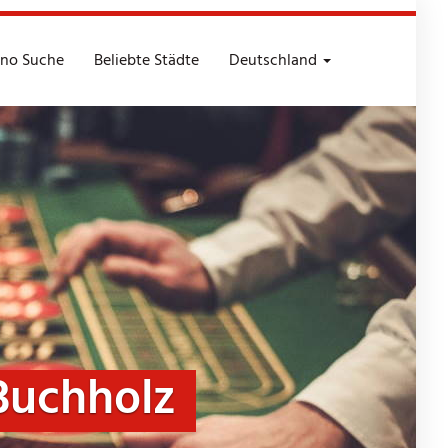
ino Suche
Beliebte Städte
Deutschland
Buchholz