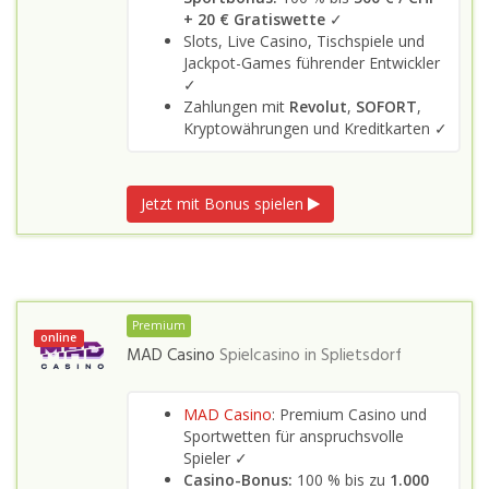
+ 20 € Gratiswette
✓
Slots, Live Casino, Tischspiele und
Jackpot-Games führender Entwickler
✓
Zahlungen mit
Revolut
,
SOFORT
,
Kryptowährungen und Kreditkarten ✓
Jetzt mit Bonus spielen
Premium
online
MAD Casino
Spielcasino in
Splietsdorf
MAD Casino
: Premium Casino und
Sportwetten für anspruchsvolle
Spieler ✓
Casino-Bonus:
100 % bis zu
1.000