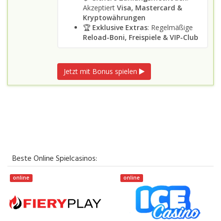
Akzeptiert
Visa, Mastercard &
Kryptowährungen
🏆
Exklusive Extras
: Regelmäßige
Reload-Boni, Freispiele & VIP-Club
Jetzt mit Bonus spielen
Beste Online Spielcasinos:
online
online