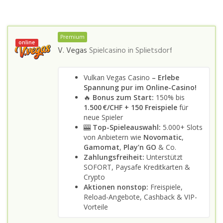
Premium
online
V. Vegas
Spielcasino in
Splietsdorf
Vulkan Vegas Casino
– Erlebe
Spannung pur im Online-Casino!
🔥
Bonus zum Start:
150% bis
1.500 €/CHF + 150 Freispiele
für
neue Spieler
🎰
Top-Spieleauswahl:
5.000+ Slots
von Anbietern wie
Novomatic
,
Gamomat
,
Play’n GO
& Co.
Zahlungsfreiheit:
Unterstützt
SOFORT, Paysafe Kreditkarten &
Crypto
Aktionen nonstop:
Freispiele,
Reload-Angebote, Cashback & VIP-
Vorteile