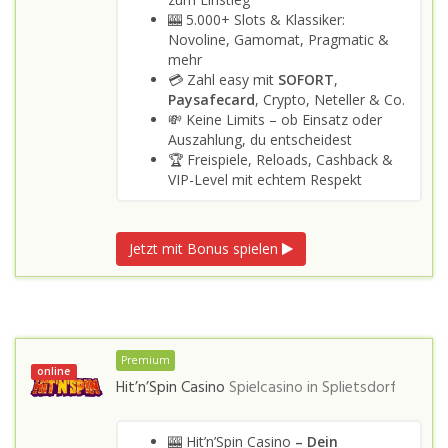
🎰 5.000+ Slots & Klassiker:
Novoline, Gamomat, Pragmatic &
mehr
💳 Zahl easy mit
SOFORT
,
Paysafecard
, Crypto, Neteller & Co.
💸 Keine Limits – ob Einsatz oder
Auszahlung, du entscheidest
🏆 Freispiele, Reloads, Cashback &
VIP-Level mit echtem Respekt
Jetzt mit Bonus spielen
Premium
online
Hit’n’Spin Casino
Spielcasino in
Splietsdorf
🎰 Hit’n’Spin Casino
– Dein