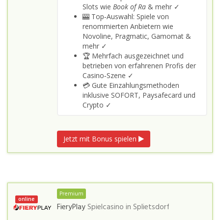
Slots wie
Book of Ra
& mehr ✓
🎰 Top‑Auswahl: Spiele von
renommierten Anbietern wie
Novoline, Pragmatic, Gamomat &
mehr ✓
🏆 Mehrfach ausgezeichnet und
betrieben von erfahrenen Profis der
Casino‑Szene ✓
💳 Gute Einzahlungsmethoden
inklusive SOFORT, Paysafecard und
Crypto ✓
Jetzt mit Bonus spielen
Premium
online
FieryPlay
Spielcasino in
Splietsdorf