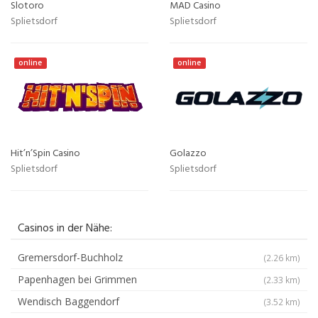
Slotoro
MAD Casino
Splietsdorf
Splietsdorf
online
online
Hit’n’Spin Casino
Golazzo
Splietsdorf
Splietsdorf
Casinos in der Nähe:
Gremersdorf-Buchholz
(2.26 km)
Papenhagen bei Grimmen
(2.33 km)
Wendisch Baggendorf
(3.52 km)