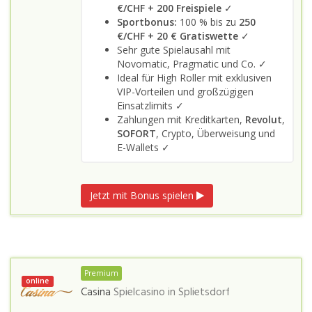
€/CHF + 200 Freispiele
✓
Sportbonus:
100 % bis zu
250
€/CHF + 20 € Gratiswette
✓
Sehr gute Spielausahl mit
Novomatic, Pragmatic und Co. ✓
Ideal für High Roller mit exklusiven
VIP-Vorteilen und großzügigen
Einsatzlimits ✓
Zahlungen mit Kreditkarten,
Revolut
,
SOFORT
, Crypto, Überweisung und
E-Wallets ✓
Jetzt mit Bonus spielen
Premium
online
Casina
Spielcasino in
Splietsdorf