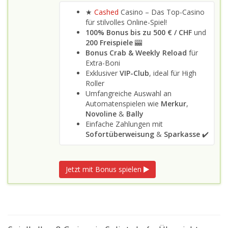
★
Cashed
Casino – Das Top-Casino
für stilvolles Online-Spiel!
100% Bonus bis zu 500 €
/ CHF
und
200 Freispiele
🎰
Bonus Crab & Weekly Reload
für
Extra-Boni
Exklusiver
VIP-Club
, ideal für High
Roller
Umfangreiche Auswahl an
Automatenspielen wie
Merkur
,
Novoline
&
Bally
Einfache Zahlungen mit
Sofortüberweisung
&
Sparkasse
✔️
Jetzt mit Bonus spielen