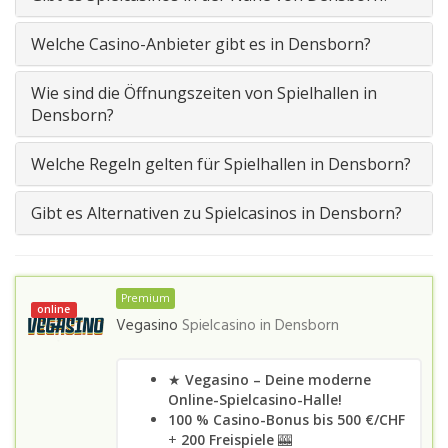
Welche Casino-Anbieter gibt es in Densborn?
Wie sind die Öffnungszeiten von Spielhallen in
Densborn?
Welche Regeln gelten für Spielhallen in Densborn?
Gibt es Alternativen zu Spielcasinos in Densborn?
Premium
online
Vegasino
Spielcasino in
Densborn
★
Vegasino – Deine moderne
Online-Spielcasino-Halle!
100 % Casino-Bonus bis 500 €/CHF
+
200 Freispiele
🎰