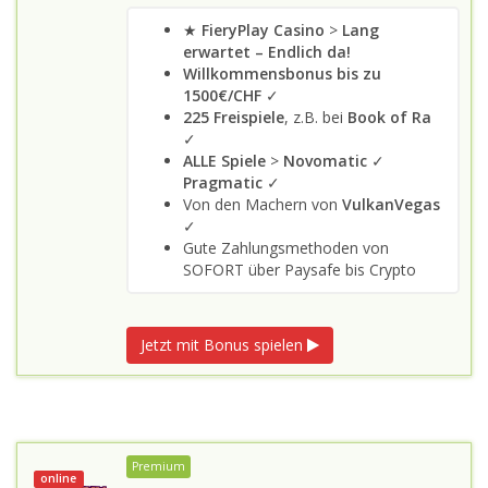
★
FieryPlay Casino
>
Lang
erwartet – Endlich da!
Willkommensbonus bis zu
1500€/CHF
✓
225 Freispiele
, z.B. bei
Book of Ra
✓
ALLE Spiele
>
Novomatic
✓
Pragmatic
✓
Von den Machern von
VulkanVegas
✓
Gute Zahlungsmethoden von
SOFORT über Paysafe bis Crypto
Jetzt mit Bonus spielen
Premium
online