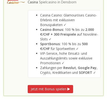
Casina
Spielcasino in
Densborn
Casina Casino: Glamouröses Casino-
Erlebnis mit exklusiven
Bonuspaketen ✓
Casino-Bonus:
100 % bis zu
2.000
€/CHF + 300 Freispiele
auf Novoline-
Slots ✓
Sportbonus:
100 % bis zu
500
€/CHF
für Sportwetten ✓
VIP-Service, hohe Einsatz- und
Auszahlungslimits sowie exklusive
Promotionen ✓
Zahlungen per
Revolut
,
Google Pay
,
Crypto, Kreditkarten und
SOFORT
✓
Jetzt mit Bonus spielen