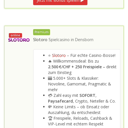
Jetzt mit Bonus spielen
Premium
online
Slotoro
Spielcasino in
Densborn
⭐
Slotoro
– Für echte Casino-Bosse!
🔥 Willkommensdeal: Bis zu
2.500 €/CHF + 250 Freispiele –
direkt
zum Einstieg
🎰 5.000+ Slots & Klassiker:
Novoline, Gamomat, Pragmatic &
mehr
💳 Zahl easy mit
SOFORT
,
Paysafecard
, Crypto, Neteller & Co.
💸 Keine Limits – ob Einsatz oder
Auszahlung, du entscheidest
🏆 Freispiele, Reloads, Cashback &
VIP-Level mit echtem Respekt