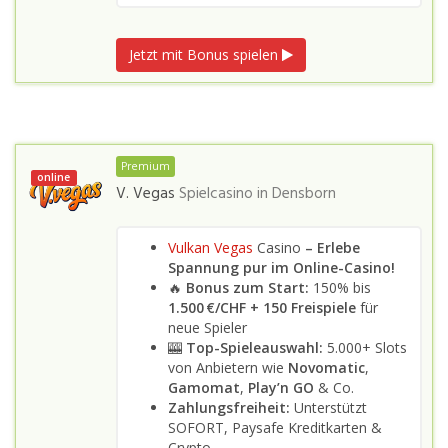
Jetzt mit Bonus spielen
Premium
online
V. Vegas
Spielcasino in
Densborn
Vulkan Vegas
Casino
– Erlebe
Spannung pur im Online-Casino!
🔥
Bonus zum Start:
150% bis
1.500 €/CHF + 150 Freispiele
für
neue Spieler
🎰
Top-Spieleauswahl:
5.000+ Slots
von Anbietern wie
Novomatic
,
Gamomat
,
Play’n GO
& Co.
Zahlungsfreiheit:
Unterstützt
SOFORT, Paysafe Kreditkarten &
Crypto