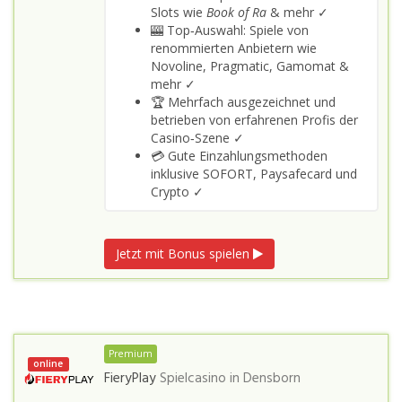
Slots wie
Book of Ra
& mehr ✓
🎰 Top‑Auswahl: Spiele von
renommierten Anbietern wie
Novoline, Pragmatic, Gamomat &
mehr ✓
🏆 Mehrfach ausgezeichnet und
betrieben von erfahrenen Profis der
Casino‑Szene ✓
💳 Gute Einzahlungsmethoden
inklusive SOFORT, Paysafecard und
Crypto ✓
Jetzt mit Bonus spielen
Premium
online
FieryPlay
Spielcasino in
Densborn