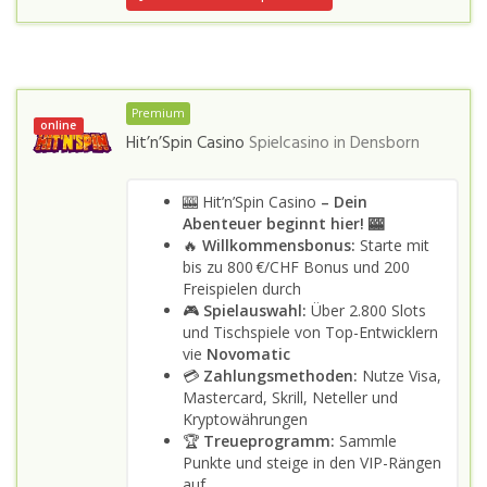
Premium
online
Hit’n’Spin Casino
Spielcasino in
Densborn
🎰 Hit’n’Spin Casino
– Dein
Abenteuer beginnt hier! 🎰
🔥
Willkommensbonus:
Starte mit
bis zu 800 €/CHF Bonus und 200
Freispielen durch
🎮
Spielauswahl:
Über 2.800 Slots
und Tischspiele von Top-Entwicklern
vie
Novomatic
💳
Zahlungsmethoden:
Nutze Visa,
Mastercard, Skrill, Neteller und
Kryptowährungen
🏆
Treueprogramm:
Sammle
Punkte und steige in den VIP-Rängen
auf