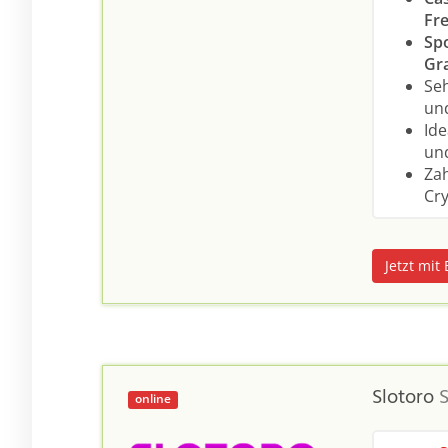
Fre
Sp
Gr
Seh
un
Ide
und
Zah
Cr
Jetzt mit
Slotoro
S
online