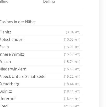
lling
Dalling
Casinos in der Nähe:
Planitz
(3.94 km)
Kötschendorf
(10.05 km)
Psein
(13.01 km)
Innere Wimitz
(15.58 km)
Zojach
(15.74 km)
Niederwinklern
(16.19 km)
Albeck Untere Schattseite
(16.22 km)
Steuerberg
(18.44 km)
Dölnitz
(18.44 km)
Unterhof
(18.44 km)
Predl
(21.63 km)