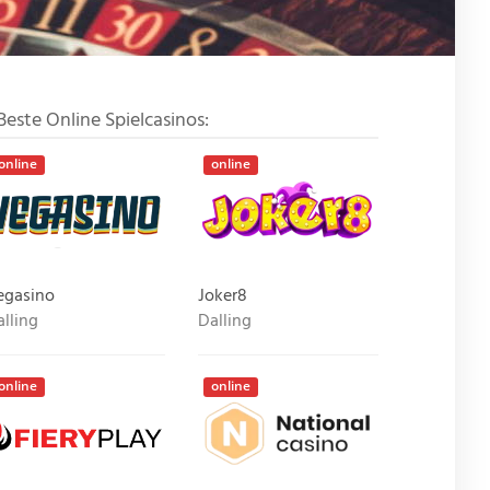
Beste Online Spielcasinos:
online
online
egasino
Joker8
lling
Dalling
online
online