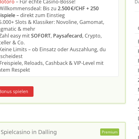
lotoro
– Für echte Casino-Bosse!
Da
 Willkommensdeal: Bis zu
2.500 €/CHF + 250
ispiele –
direkt zum Einstieg
5.000+ Slots & Klassiker: Novoline, Gamomat,
agmatic & mehr
Zahl easy mit
SOFORT
,
Paysafecard
, Crypto,
eller & Co.
Keine Limits – ob Einsatz oder Auszahlung, du
tscheidest
Freispiele, Reloads, Cashback & VIP-Level mit
htem Respekt
 Bonus spielen
Spielcasino in
Dalling
Premium