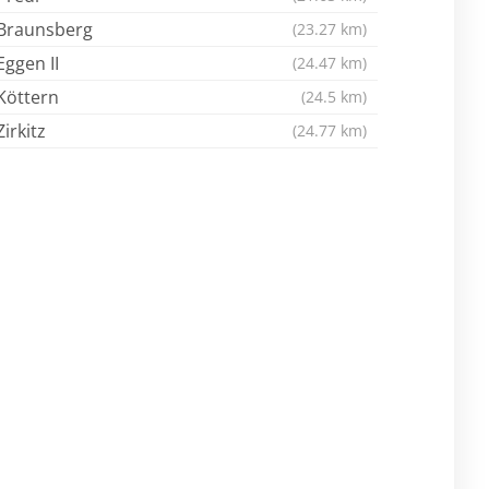
Braunsberg
(23.27 km)
Eggen II
(24.47 km)
Köttern
(24.5 km)
Zirkitz
(24.77 km)