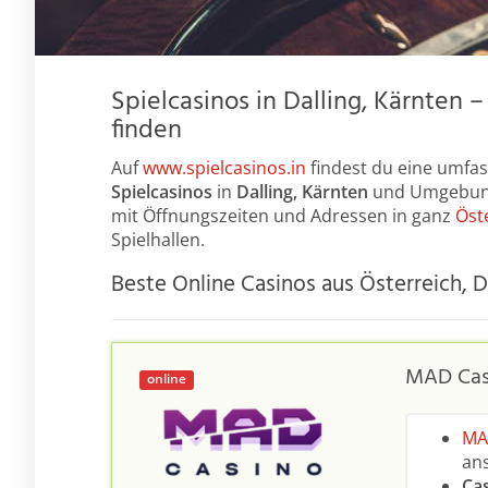
Spielcasinos in Dalling, Kärnten –
finden
Auf
www.spielcasinos.in
findest du eine umfas
Spielcasinos
in
Dalling, Kärnten
und Umgebung.
mit Öffnungszeiten und Adressen in ganz
Öst
Spielhallen.
Beste Online Casinos aus Österreich, 
MAD Cas
online
MA
ans
Ca