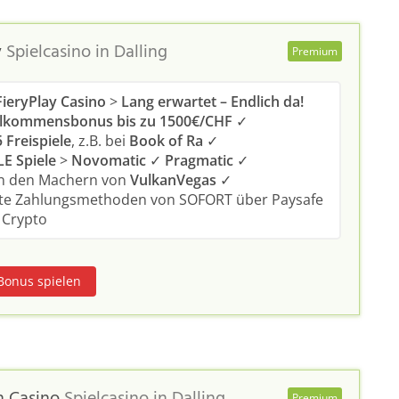
y
Spielcasino in
Dalling
Premium
FieryPlay Casino
>
Lang erwartet – Endlich da!
llkommensbonus bis zu 1500€/CHF
✓
 Freispiele
, z.B. bei
Book of Ra
✓
E Spiele
>
Novomatic
✓
Pragmatic
✓
n den Machern von
VulkanVegas
✓
te Zahlungsmethoden von SOFORT über Paysafe
 Crypto
 Bonus spielen
Premium