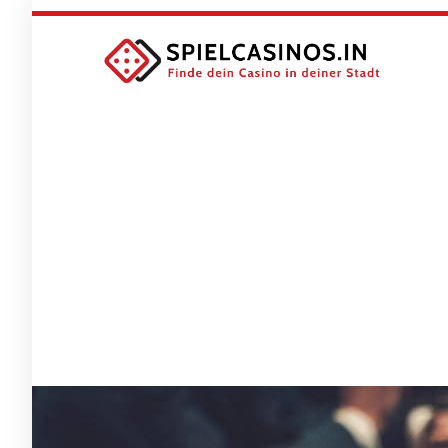
Skip
to
main
content