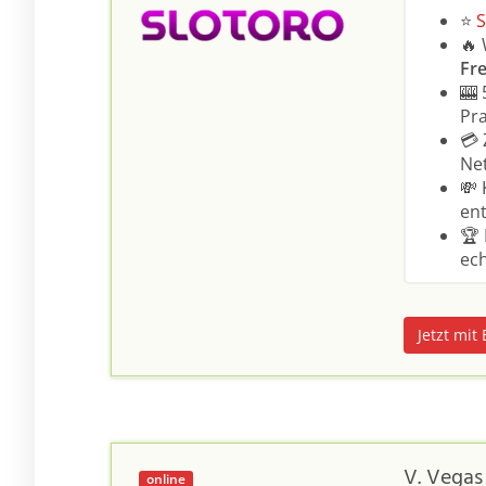
⭐
S
🔥
Fre
🎰 
Pr
💳 
Net
💸 
en
🏆 
ec
Jetzt mit
V. Vegas
online