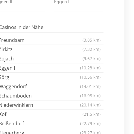
gen II
Eggen II
Casinos in der Nähe:
Freundsam
(3.85 km)
Zirkitz
(7.32 km)
Zojach
(9.67 km)
Eggen I
(10.28 km)
Sörg
(10.56 km)
Waggendorf
(14.01 km)
Schaumboden
(16.98 km)
Niederwinklern
(20.14 km)
Kofl
(21.5 km)
Beißendorf
(22.79 km)
Steuerberg
(23.27 km)