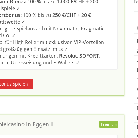
sino-Bonus:
100 % bis zu
1.000 €/CHF + 200
Eg
ispiele
✓
ortbonus:
100 % bis zu
250 €/CHF + 20 €
atiswette
✓
r gute Spielausahl mit Novomatic, Pragmatic
d Co. ✓
al für High Roller mit exklusiven VIP-Vorteilen
 großzügigen Einsatzlimits ✓
lungen mit Kreditkarten,
Revolut
,
SOFORT
,
ypto, Überweisung und E-Wallets ✓
 Bonus spielen
pielcasino in
Eggen II
Premium