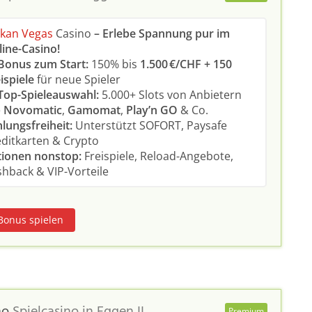
lkan Vegas
Casino
– Erlebe Spannung pur im
ine-Casino!
Bonus zum Start:
150% bis
1.500 €/CHF + 150
ispiele
für neue Spieler
Top-Spieleauswahl:
5.000+ Slots von Anbietern
e
Novomatic
,
Gamomat
,
Play’n GO
& Co.
lungsfreiheit:
Unterstützt SOFORT, Paysafe
ditkarten & Crypto
tionen nonstop:
Freispiele, Reload-Angebote,
hback & VIP-Vorteile
 Bonus spielen
Premium