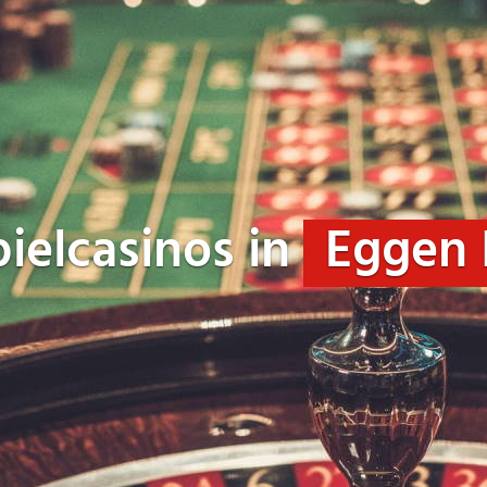
pielcasinos in
Eggen 