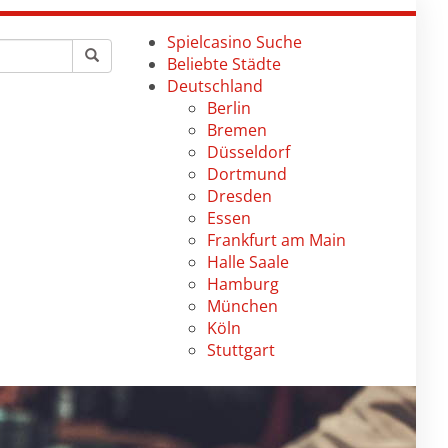
Spielcasino Suche
Beliebte Städte
Deutschland
Berlin
Bremen
Düsseldorf
Dortmund
Dresden
Essen
Frankfurt am Main
Halle Saale
Hamburg
München
Köln
Stuttgart