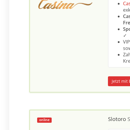
Ca
ex
Ca
Fre
Sp
✓
VIP
so
Za
Kr
Jetzt mit
Slotoro
S
online