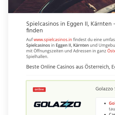
Spielcasinos in Eggen II, Kärnten 
finden
Auf
www.spielcasinos.in
findest du eine umfas
Spielcasinos
in
Eggen II, Kärnten
und Umgebung
mit Öffnungszeiten und Adressen in ganz
Öst
Spielhallen.
Beste Online Casinos aus Österreich, 
Golazzo
online
Go
ta
Ca