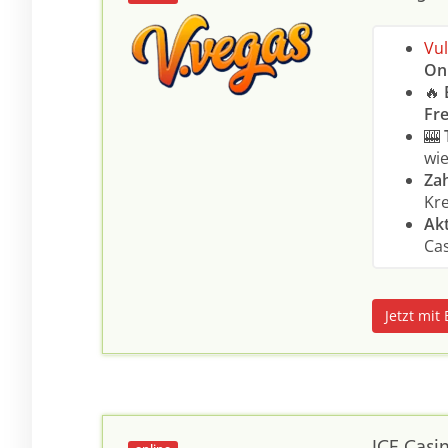
Vu
Onl
🔥
Fre
🎰
wi
Zah
Kre
Ak
Cas
Jetzt mit