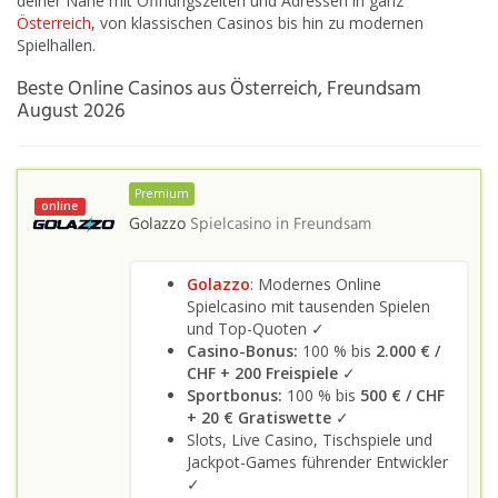
deiner Nähe mit Öffnungszeiten und Adressen in ganz
Österreich
, von klassischen Casinos bis hin zu modernen
Spielhallen.
Beste Online Casinos aus Österreich, Freundsam
August 2026
Premium
online
Golazzo
Spielcasino in
Freundsam
Golazzo
: Modernes Online
Spielcasino mit tausenden Spielen
und Top-Quoten ✓
Casino-Bonus:
100 % bis
2.000 € /
CHF + 200 Freispiele
✓
Sportbonus:
100 % bis
500 € / CHF
+ 20 € Gratiswette
✓
Slots, Live Casino, Tischspiele und
Jackpot-Games führender Entwickler
✓