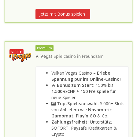
Jetzt mit Bonus spielen
Premium
online
V. Vegas
Spielcasino in
Freundsam
Vulkan Vegas Casino
– Erlebe
Spannung pur im Online-Casino!
🔥
Bonus zum Start:
150% bis
1.500 €/CHF + 150 Freispiele
für
neue Spieler
🎰
Top-Spieleauswahl:
5.000+ Slots
von Anbietern wie
Novomatic
,
Gamomat
,
Play’n GO
& Co.
Zahlungsfreiheit:
Unterstützt
SOFORT, Paysafe Kreditkarten &
Crypto