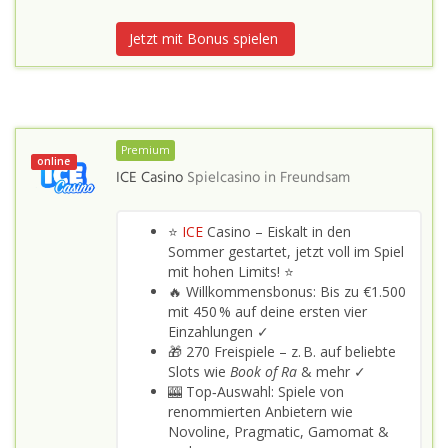
Jetzt mit Bonus spielen
Premium
online
ICE Casino
Spielcasino in
Freundsam
⭐
ICE
Casino – Eiskalt in den
Sommer gestartet, jetzt voll im Spiel
mit hohen Limits! ⭐
🔥 Willkommensbonus: Bis zu €1.500
mit 450 % auf deine ersten vier
Einzahlungen ✓
🎁 270 Freispiele – z. B. auf beliebte
Slots wie
Book of Ra
& mehr ✓
🎰 Top‑Auswahl: Spiele von
renommierten Anbietern wie
Novoline, Pragmatic, Gamomat &