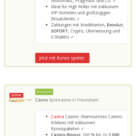
Novomatic, Pragmatic und Co. ✓
Ideal für High Roller mit exklusiven
VIP-Vorteilen und großzügigen
Einsatzlimits ✓
Zahlungen mit Kreditkarten,
Revolut
,
SOFORT
, Crypto, Überweisung und
E-Wallets ✓
Jetzt mit Bonus spielen
Premium
online
Casina
Spielcasino in
Freundsam
Casina
Casino: Glamouröses Casino-
Erlebnis mit exklusiven
Bonuspaketen ✓
Casino-Bonus:
100 % bis zu
2.000