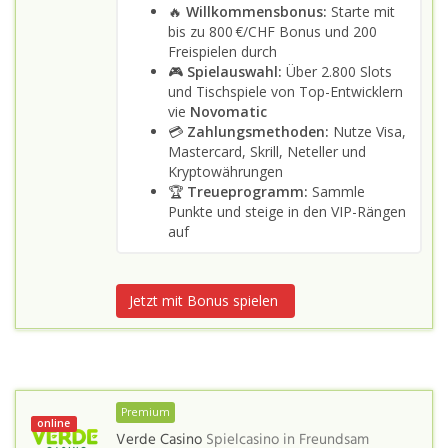
🔥
Willkommensbonus:
Starte mit
bis zu 800 €/CHF Bonus und 200
Freispielen durch
🎮
Spielauswahl:
Über 2.800 Slots
und Tischspiele von Top-Entwicklern
vie
Novomatic
💳
Zahlungsmethoden:
Nutze Visa,
Mastercard, Skrill, Neteller und
Kryptowährungen
🏆
Treueprogramm:
Sammle
Punkte und steige in den VIP-Rängen
auf
Jetzt mit Bonus spielen
Premium
online
Verde Casino
Spielcasino in
Freundsam