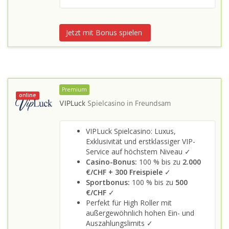
Jetzt mit Bonus spielen
Premium
online
VIPLuck
Spielcasino in
Freundsam
VIPLuck Spielcasino: Luxus,
Exklusivität und erstklassiger VIP-
Service auf höchstem Niveau ✓
Casino-Bonus:
100 % bis zu
2.000
€/CHF + 300 Freispiele
✓
Sportbonus:
100 % bis zu
500
€/CHF
✓
Perfekt für High Roller mit
außergewöhnlich hohen Ein- und
Auszahlungslimits ✓