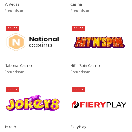
V. Vegas
Casina
Freundsam
Freundsam
online
online
National Casino
Hit’n’Spin Casino
Freundsam
Freundsam
online
online
Joker8
FieryPlay