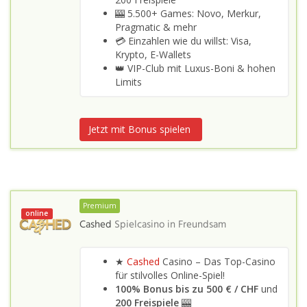
🎰 5.500+ Games: Novo, Merkur,
Pragmatic & mehr
💳 Einzahlen wie du willst: Visa,
Krypto, E-Wallets
👑 VIP-Club mit Luxus-Boni & hohen
Limits
Jetzt mit Bonus spielen
Premium
online
Cashed
Spielcasino in
Freundsam
★
Cashed
Casino – Das Top-Casino
für stilvolles Online-Spiel!
100% Bonus bis zu 500 €
/ CHF
und
200 Freispiele
🎰