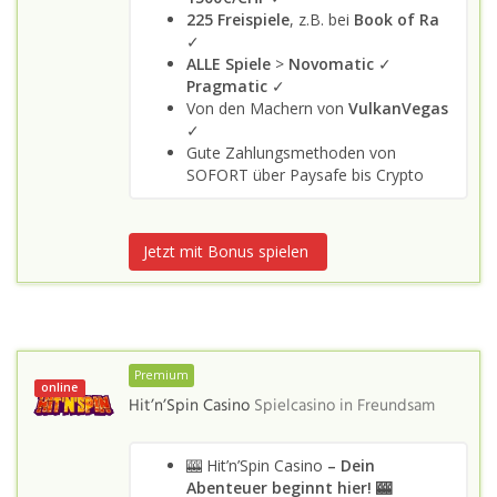
225 Freispiele
, z.B. bei
Book of Ra
✓
ALLE Spiele
>
Novomatic
✓
Pragmatic
✓
Von den Machern von
VulkanVegas
✓
Gute Zahlungsmethoden von
SOFORT über Paysafe bis Crypto
Jetzt mit Bonus spielen
Premium
online
Hit’n’Spin Casino
Spielcasino in
Freundsam
🎰 Hit’n’Spin Casino
– Dein
Abenteuer beginnt hier! 🎰