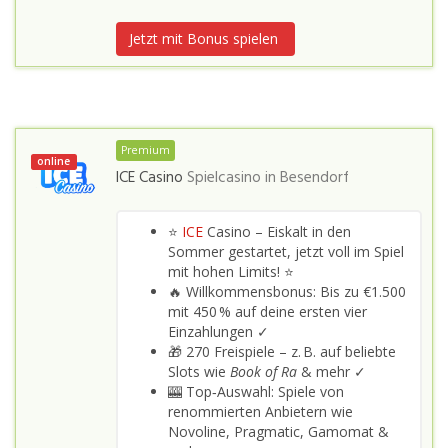
Jetzt mit Bonus spielen
Premium
online
ICE Casino
Spielcasino in
Besendorf
⭐
ICE
Casino – Eiskalt in den
Sommer gestartet, jetzt voll im Spiel
mit hohen Limits! ⭐
🔥 Willkommensbonus: Bis zu €1.500
mit 450 % auf deine ersten vier
Einzahlungen ✓
🎁 270 Freispiele – z. B. auf beliebte
Slots wie
Book of Ra
& mehr ✓
🎰 Top‑Auswahl: Spiele von
renommierten Anbietern wie
Novoline, Pragmatic, Gamomat &