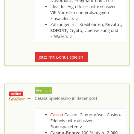
Novomatic, Pragmatic und Co. ✓
Ideal für High Roller mit exklusiven
VIP-Vorteilen und großzügigen
Einsatzlimits ✓
Zahlungen mit Kreditkarten,
Revolut
,
SOFORT
, Crypto, Überweisung und
E-Wallets ✓
Jetzt mit Bonus spielen
Premium
online
Casina
Spielcasino in
Besendorf
Casina
Casino: Glamouröses Casino-
Erlebnis mit exklusiven
Bonuspaketen ✓
Casino-Bonus:
100 % bis zu
2.000