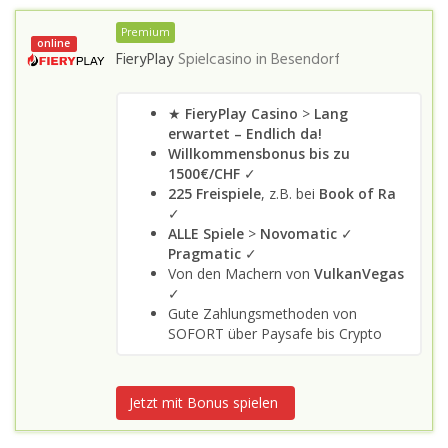
Premium
online
FieryPlay
Spielcasino in
Besendorf
★
FieryPlay Casino
>
Lang
erwartet – Endlich da!
Willkommensbonus bis zu
1500€/CHF
✓
225 Freispiele
, z.B. bei
Book of Ra
✓
ALLE Spiele
>
Novomatic
✓
Pragmatic
✓
Von den Machern von
VulkanVegas
✓
Gute Zahlungsmethoden von
SOFORT über Paysafe bis Crypto
Jetzt mit Bonus spielen