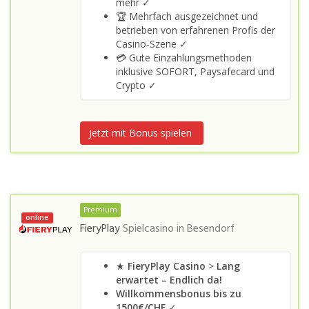
mehr ✓
🏆 Mehrfach ausgezeichnet und
betrieben von erfahrenen Profis der
Casino‑Szene ✓
💳 Gute Einzahlungsmethoden
inklusive SOFORT, Paysafecard und
Crypto ✓
Jetzt mit Bonus spielen
Premium
online
FieryPlay
Spielcasino in
Besendorf
★
FieryPlay Casino
>
Lang
erwartet – Endlich da!
Willkommensbonus bis zu
1500€/CHF
✓