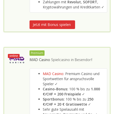
Zahlungen mit
Revolut
,
SOFORT
,
Kryptowährungen und Kreditkarten ✓
Jetzt mit Bonus spielen
Premium
online
MAD Casino
Spielcasino in
Besendorf
MAD Casino
: Premium Casino und
Sportwetten für anspruchsvolle
Spieler ✓
Casino-Bonus:
100 % bis zu
1.000
€/CHF + 200 Freispiele
✓
Sportbonus:
100 % bis zu
250
€/CHF + 20 € Gratiswette
✓
Sehr gute Spielausahl mit