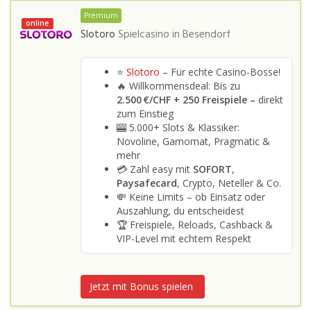
Premium
online
Slotoro
Spielcasino in
Besendorf
⭐
Slotoro
– Für echte Casino-Bosse!
🔥 Willkommensdeal: Bis zu
2.500 €/CHF + 250 Freispiele –
direkt
zum Einstieg
🎰 5.000+ Slots & Klassiker:
Novoline, Gamomat, Pragmatic &
mehr
💳 Zahl easy mit
SOFORT
,
Paysafecard
, Crypto, Neteller & Co.
💸 Keine Limits – ob Einsatz oder
Auszahlung, du entscheidest
🏆 Freispiele, Reloads, Cashback &
VIP-Level mit echtem Respekt
Jetzt mit Bonus spielen