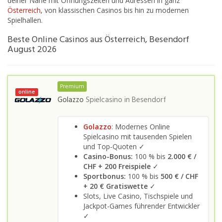
deiner Nähe mit Öffnungszeiten und Adressen in ganz
Österreich
, von klassischen Casinos bis hin zu modernen
Spielhallen.
Beste Online Casinos aus Österreich, Besendorf
August 2026
Premium
online
Golazzo
Spielcasino in
Besendorf
Golazzo
: Modernes Online
Spielcasino mit tausenden Spielen
und Top-Quoten ✓
Casino-Bonus:
100 % bis
2.000 € /
CHF + 200 Freispiele
✓
Sportbonus:
100 % bis
500 € / CHF
+ 20 € Gratiswette
✓
Slots, Live Casino, Tischspiele und
Jackpot-Games führender Entwickler
✓