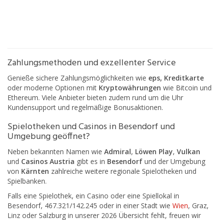
Zahlungsmethoden und exzellenter Service
Genieße sichere Zahlungsmöglichkeiten wie
eps, Kreditkarte
oder moderne Optionen mit
Kryptowährungen
wie Bitcoin und
Ethereum. Viele Anbieter bieten zudem rund um die Uhr
Kundensupport und regelmäßige Bonusaktionen.
Spielotheken und Casinos in Besendorf und
Umgebung geöffnet?
Neben bekannten Namen wie
Admiral
,
Löwen Play
,
Vulkan
und
Casinos Austria
gibt es in
Besendorf
und der Umgebung
von
Kärnten
zahlreiche weitere regionale Spielotheken und
Spielbanken.
Falls eine Spielothek, ein Casino oder eine Spiellokal in
Besendorf, 467.321/142.245 oder in einer Stadt wie
Wien
, Graz,
Linz oder Salzburg in unserer 2026 Übersicht fehlt, freuen wir