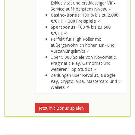
Exklusivität und erstklassiger VIP-
Service auf höchstem Niveau ✓
Casino-Bonus:
100 % bis zu
2.000
€/CHF + 300 Freispiele
✓
Sportbonus:
100 % bis zu
500
€/CHF
✓
Perfekt für High Roller mit
außergewöhnlich hohen Ein- und
Auszahlungslimits ✓
Über 5.000 Spiele von Novomatic,
Pragmatic Play, Gamomat und
weiteren Top-Studios ✓
Zahlungen über
Revolut
,
Google
Pay
, Crypto, Visa, Mastercard und E-
Wallets ✓
Jetzt mit Bonus spielen