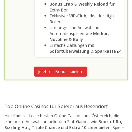
Bonus Crab & Weekly Reload
für
Extra-Boni
Exklusiver
VIP-Club
, ideal für High
Roller
Umfangreiche Auswahl an
Automatenspielen wie
Merkur
,
Novoline
&
Bally
Einfache Zahlungen mit
Sofortüberweisung
&
Sparkasse
✔️
Jetzt mit Bonus spielen
Top Online Casinos für Spieler aus Besendorf
Hier findest du die besten Online Casinos aus Österreich, die
eine breite Auswahl an beliebten Slot-Games wie
Book of Ra,
Sizzling Hot, Triple Chance
und
Extra 10 Liner
bieten. Spiele