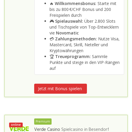
🔥
Willkommensbonus:
Starte mit
bis zu 800 €/CHF Bonus und 200
Freispielen durch
🎮
Spielauswahl:
Über 2.800 Slots
und Tischspiele von Top-Entwicklern
vie
Novomatic
💳
Zahlungsmethoden:
Nutze Visa,
Mastercard, Skrill, Neteller und
Kryptowährungen
🏆
Treueprogramm:
Sammle
Punkte und steige in den VIP-Rängen
auf
Jetzt mit Bonus spielen
Premium
online
Verde Casino
Spielcasino in
Besendorf