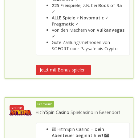
225 Freispiele
, z.B. bei
Book of Ra
✓
ALLE Spiele
>
Novomatic
✓
Pragmatic
✓
Von den Machern von
VulkanVegas
✓
Gute Zahlungsmethoden von
SOFORT über Paysafe bis Crypto
Jetzt mit Bonus spielen
Premium
online
Hit’n’Spin Casino
Spielcasino in
Besendorf
🎰 Hit’n’Spin Casino
– Dein
Abenteuer beginnt hier! 🎰