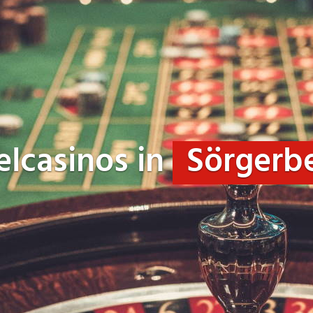
elcasinos in
Sörgerb