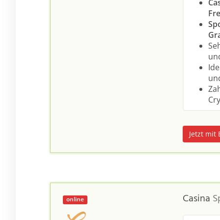
Ca
Fre
Sp
Gr
Seh
un
Ide
und
Zah
Cr
Jetzt mit
Casina
S
online