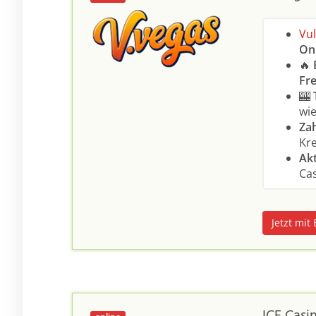
Vu
Onl
🔥
Fre
🎰
wi
Zah
Kre
Ak
Cas
Jetzt mit