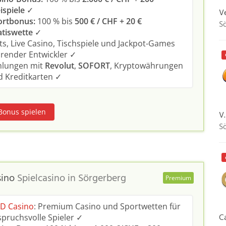
ispiele
✓
V
ortbonus:
100 % bis
500 € / CHF + 20 €
S
atiswette
✓
ts, Live Casino, Tischspiele und Jackpot-Games
render Entwickler ✓
hlungen mit
Revolut
,
SOFORT
, Kryptowährungen
d Kreditkarten ✓
 Bonus spielen
V
S
ino
Spielcasino in
Sörgerberg
Premium
D Casino
: Premium Casino und Sportwetten für
C
pruchsvolle Spieler ✓