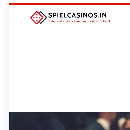
Skip
to
main
content