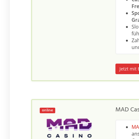
Fre
Sp
Gr
Slo
füh
Za
un
Jetzt mit
MAD Cas
online
MA
ans