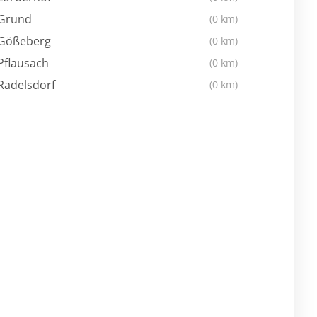
Grund
(0 km)
Gößeberg
(0 km)
Pflausach
(0 km)
Radelsdorf
(0 km)