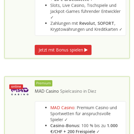
Slots, Live Casino, Tischspiele und
Jackpot-Games führender Entwickler
✓
Zahlungen mit
Revolut
,
SOFORT
,
Kryptowährungen und Kreditkarten ✓
Jetzt mit Bonus spielen
Premium
online
MAD Casino
Spielcasino in
Diez
MAD Casino
: Premium Casino und
Sportwetten für anspruchsvolle
Spieler ✓
Casino-Bonus:
100 % bis zu
1.000
€/CHF + 200 Freispiele
✓