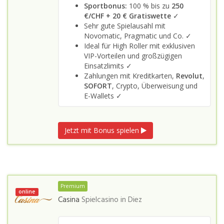
Sportbonus:
100 % bis zu
250
€/CHF + 20 € Gratiswette
✓
Sehr gute Spielausahl mit
Novomatic, Pragmatic und Co. ✓
Ideal für High Roller mit exklusiven
VIP-Vorteilen und großzügigen
Einsatzlimits ✓
Zahlungen mit Kreditkarten,
Revolut
,
SOFORT
, Crypto, Überweisung und
E-Wallets ✓
Jetzt mit Bonus spielen
Premium
online
Casina
Spielcasino in
Diez