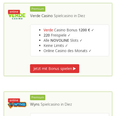
Premium
online
Verde Casino
Spielcasino in
Diez
Verde
Casino Bonus
1200 €
✓
220
Freispiele ✓
Alle
NOVOLINE
Slots ✓
Keine Limits ✓
Online Casino des Monats ✓
Jetzt mit Bonus spielen
Premium
online
Wyns
Spielcasino in
Diez