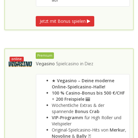
Jetzt mit Bonus spielen
Premium
online
Vegasino
Spielcasino in
Diez
★
Vegasino – Deine moderne
Online-Spielcasino-Halle!
100 % Casino-Bonus bis 500 €/CHF
+
200 Freispiele
🎰
Wöchentliche Extras & der
spannende
Bonus Crab
VIP-Programm
für High Roller und
Vielspieler
Original-Spielcasino-Hits von
Merkur
,
Novoline
&
Bally
🃏