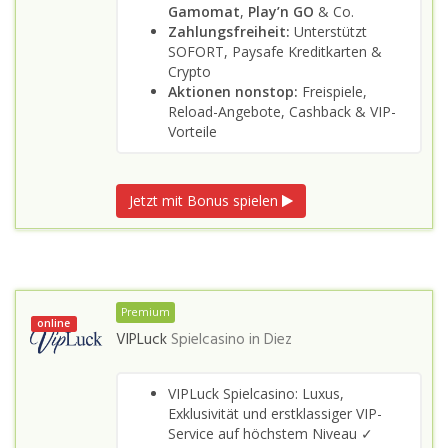
Gamomat
,
Play’n GO
& Co.
Zahlungsfreiheit:
Unterstützt
SOFORT, Paysafe Kreditkarten &
Crypto
Aktionen nonstop:
Freispiele,
Reload-Angebote, Cashback & VIP-
Vorteile
Jetzt mit Bonus spielen
Premium
online
VIPLuck
Spielcasino in
Diez
VIPLuck Spielcasino: Luxus,
Exklusivität und erstklassiger VIP-
Service auf höchstem Niveau ✓