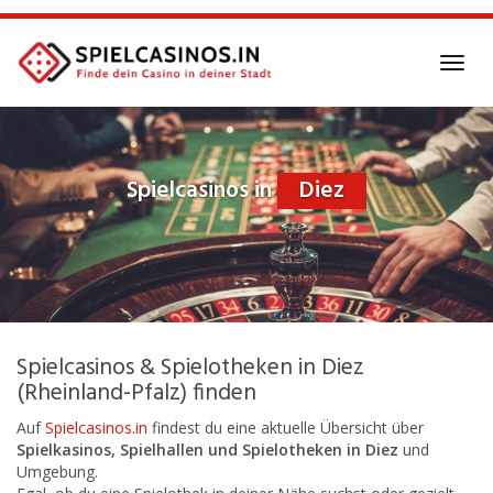
Skip
to
main
Toggl
content
navig
Spielcasinos in
Diez
Spielcasinos & Spielotheken in Diez
(Rheinland-Pfalz) finden
Auf
Spielcasinos.in
findest du eine aktuelle Übersicht über
Spielkasinos,
Spielhallen und Spielotheken in Diez
und
Umgebung.