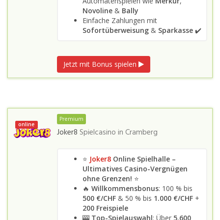
Automatenspielen wie
Merkur
,
Novoline
&
Bally
Einfache Zahlungen mit
Sofortüberweisung
&
Sparkasse
✔️
Jetzt mit Bonus spielen
Premium
online
Joker8
Spielcasino in
Cramberg
⭐
Joker8
Online Spielhalle –
Ultimatives Casino-Vergnügen
ohne Grenzen!
⭐
🔥
Willkommensbonus
: 100 % bis
500 €/CHF
& 50 % bis
1.000 €/CHF
+
200 Freispiele
🎰
Top-Spielauswahl
: Über
5.600