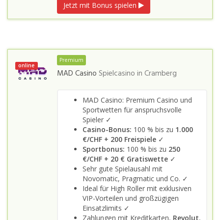
Jetzt mit Bonus spielen
Premium
online
MAD Casino
Spielcasino in
Cramberg
MAD Casino: Premium Casino und
Sportwetten für anspruchsvolle
Spieler ✓
Casino-Bonus:
100 % bis zu
1.000
€/CHF + 200 Freispiele
✓
Sportbonus:
100 % bis zu
250
€/CHF + 20 € Gratiswette
✓
Sehr gute Spielausahl mit
Novomatic, Pragmatic und Co. ✓
Ideal für High Roller mit exklusiven
VIP-Vorteilen und großzügigen
Einsatzlimits ✓
Zahlungen mit Kreditkarten,
Revolut
,