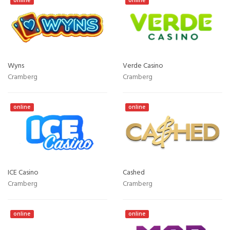
online
online
Wyns
Verde Casino
Cramberg
Cramberg
online
online
ICE Casino
Cashed
Cramberg
Cramberg
online
online