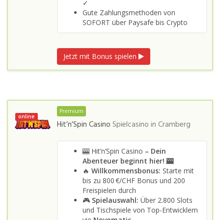
✓
Gute Zahlungsmethoden von
SOFORT über Paysafe bis Crypto
Jetzt mit Bonus spielen
Premium
online
Hit’n’Spin Casino
Spielcasino in
Cramberg
🎰 Hit’n’Spin Casino
– Dein
Abenteuer beginnt hier! 🎰
🔥
Willkommensbonus:
Starte mit
bis zu 800 €/CHF Bonus und 200
Freispielen durch
🎮
Spielauswahl:
Über 2.800 Slots
und Tischspiele von Top-Entwicklern
vie
Novomatic