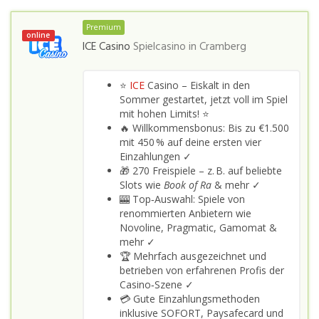
Premium
online
ICE Casino
Spielcasino in
Cramberg
⭐
ICE
Casino – Eiskalt in den
Sommer gestartet, jetzt voll im Spiel
mit hohen Limits! ⭐
🔥 Willkommensbonus: Bis zu €1.500
mit 450 % auf deine ersten vier
Einzahlungen ✓
🎁 270 Freispiele – z. B. auf beliebte
Slots wie
Book of Ra
& mehr ✓
🎰 Top‑Auswahl: Spiele von
renommierten Anbietern wie
Novoline, Pragmatic, Gamomat &
mehr ✓
🏆 Mehrfach ausgezeichnet und
betrieben von erfahrenen Profis der
Casino‑Szene ✓
💳 Gute Einzahlungsmethoden
inklusive SOFORT, Paysafecard und