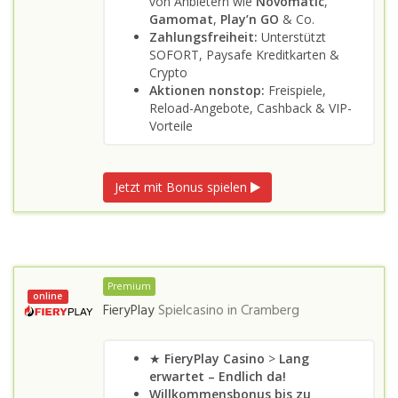
von Anbietern wie
Novomatic
,
Gamomat
,
Play’n GO
& Co.
Zahlungsfreiheit:
Unterstützt
SOFORT, Paysafe Kreditkarten &
Crypto
Aktionen nonstop:
Freispiele,
Reload-Angebote, Cashback & VIP-
Vorteile
Jetzt mit Bonus spielen
Premium
online
FieryPlay
Spielcasino in
Cramberg
★
FieryPlay Casino
>
Lang
erwartet – Endlich da!
Willkommensbonus bis zu