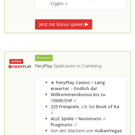
Crypto ✓
Jetzt mit Bonus spielen
Premium
online
FieryPlay
Spielcasino in
Cramberg
★
FieryPlay Casino
>
Lang
erwartet – Endlich da!
Willkommensbonus bis zu
1500€/CHF
✓
225 Freispiele
, z.B. bei
Book of Ra
✓
ALLE Spiele
>
Novomatic
✓
Pragmatic
✓
Von den Machern von
VulkanVegas