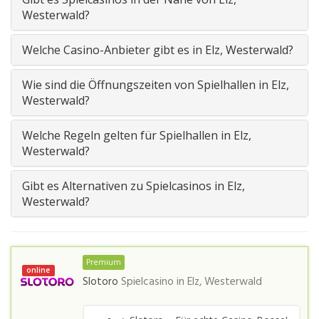
Westerwald?
Welche Casino-Anbieter gibt es in Elz, Westerwald?
Wie sind die Öffnungszeiten von Spielhallen in Elz,
Westerwald?
Welche Regeln gelten für Spielhallen in Elz,
Westerwald?
Gibt es Alternativen zu Spielcasinos in Elz,
Westerwald?
Premium
online
Slotoro
Spielcasino in
Elz, Westerwald