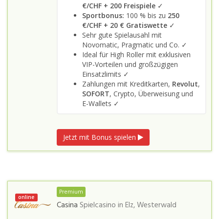
€/CHF + 200 Freispiele
✓
Sportbonus:
100 % bis zu
250
€/CHF + 20 € Gratiswette
✓
Sehr gute Spielausahl mit
Novomatic, Pragmatic und Co. ✓
Ideal für High Roller mit exklusiven
VIP-Vorteilen und großzügigen
Einsatzlimits ✓
Zahlungen mit Kreditkarten,
Revolut
,
SOFORT
, Crypto, Überweisung und
E-Wallets ✓
Jetzt mit Bonus spielen
Premium
online
Casina
Spielcasino in
Elz, Westerwald