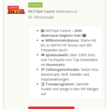
Premium
online
Hit’n’Spin Casino
Spielcasino in
Elz, Westerwald
🎰 Hit’n’Spin Casino
– Dein
Abenteuer beginnt hier! 🎰
🔥
Willkommensbonus:
Starte mit
bis zu 800 €/CHF Bonus und 200
Freispielen durch
🎮
Spielauswahl:
Über 2.800 Slots
und Tischspiele von Top-Entwicklern
vie
Novomatic
💳
Zahlungsmethoden:
Nutze Visa,
Mastercard, Skrill, Neteller und
Kryptowährungen
🏆
Treueprogramm:
Sammle
Punkte und steige in den VIP-Rängen
auf