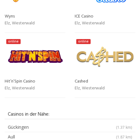
Wyns
ICE Casino
Elz, Westerwald
Elz, Westerwald
online
online
Hit’n’Spin Casino
Cashed
Elz, Westerwald
Elz, Westerwald
Casinos in der Nähe:
Gückingen
(1.37 km)
Aull
(1.87 km)