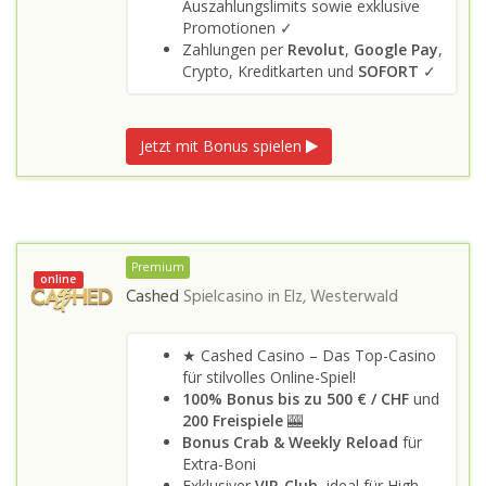
Auszahlungslimits sowie exklusive
Promotionen ✓
Zahlungen per
Revolut
,
Google Pay
,
Crypto, Kreditkarten und
SOFORT
✓
Jetzt mit Bonus spielen
Premium
online
Cashed
Spielcasino in
Elz, Westerwald
★ Cashed Casino – Das Top-Casino
für stilvolles Online-Spiel!
100% Bonus bis zu 500 €
/ CHF
und
200 Freispiele
🎰
Bonus Crab & Weekly Reload
für
Extra-Boni
Exklusiver
VIP-Club
, ideal für High