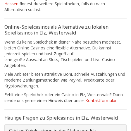
Hessen
findest du weitere Spielotheken, falls du nach
Alternativen suchst.
Online-Spielcasinos als Alternative zu lokalen
Spielkasinos in Elz, Westerwald
Wenn du keine Spielothek in deiner Nähe besuchen möchtest,
bieten Online Casinos eine flexible Alternative. Du kannst
jederzeit spielen und hast Zugriff auf
eine große Auswahl an Slots, Tischspielen und Live-Casino-
Angeboten.
Viele Anbieter bieten attraktive Boni, schnelle Auszahlungen und
moderne Zahlungsmethoden wie PayPal, Kreditkarte oder
Kryptowährungen.
Fehlt eine Spielothek oder ein Casino in Elz, Westerwald? Dann
sende uns gerne einen Hinweis über unser
Kontaktformular
.
Häufige Fragen zu Spielcasinos in Elz, Westerwald
Gibt es Spielcasinos in der Nähe von Elz,