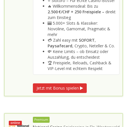
⭐ Slotoro – Für echte Casino-Bosse!
🔥 Willkommensdeal: Bis zu
2.500 €/CHF + 250 Freispiele –
direkt
zum Einstieg
🎰 5.000+ Slots & Klassiker:
Novoline, Gamomat, Pragmatic &
mehr
💳 Zahl easy mit
SOFORT
,
Paysafecard
, Crypto, Neteller & Co.
💸 Keine Limits – ob Einsatz oder
Auszahlung, du entscheidest
🏆 Freispiele, Reloads, Cashback &
VIP-Level mit echtem Respekt
Jetzt mit Bonus spielen
Premium
online