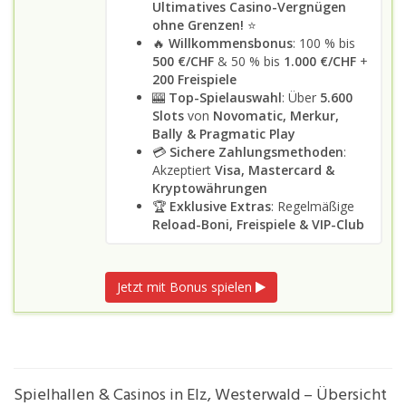
Ultimatives Casino-Vergnügen
ohne Grenzen!
⭐
🔥
Willkommensbonus
: 100 % bis
500 €/CHF
& 50 % bis
1.000 €/CHF
+
200 Freispiele
🎰
Top-Spielauswahl
: Über
5.600
Slots
von
Novomatic, Merkur,
Bally & Pragmatic Play
💳
Sichere Zahlungsmethoden
:
Akzeptiert
Visa, Mastercard &
Kryptowährungen
🏆
Exklusive Extras
: Regelmäßige
Reload-Boni, Freispiele & VIP-Club
Jetzt mit Bonus spielen
Spielhallen & Casinos in Elz, Westerwald – Übersicht