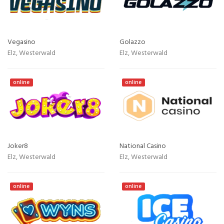
Vegasino
Golazzo
Elz, Westerwald
Elz, Westerwald
online
online
Joker8
National Casino
Elz, Westerwald
Elz, Westerwald
online
online