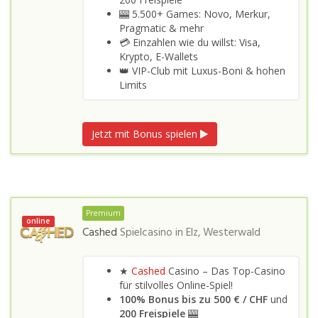
🎰 5.500+ Games: Novo, Merkur,
Pragmatic & mehr
💳 Einzahlen wie du willst: Visa,
Krypto, E-Wallets
👑 VIP-Club mit Luxus-Boni & hohen
Limits
Jetzt mit Bonus spielen
Premium
online
Cashed
Spielcasino in
Elz, Westerwald
★
Cashed
Casino – Das Top-Casino
für stilvolles Online-Spiel!
100% Bonus bis zu 500 €
/ CHF
und
200 Freispiele
🎰