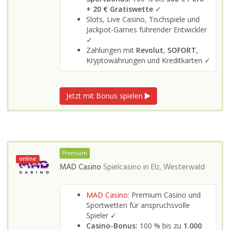
+ 20 € Gratiswette
✓
Slots, Live Casino, Tischspiele und
Jackpot-Games führender Entwickler
✓
Zahlungen mit
Revolut
,
SOFORT
,
Kryptowährungen und Kreditkarten ✓
Jetzt mit Bonus spielen
Premium
online
MAD Casino
Spielcasino in
Elz, Westerwald
MAD Casino
: Premium Casino und
Sportwetten für anspruchsvolle
Spieler ✓
Casino-Bonus:
100 % bis zu
1.000