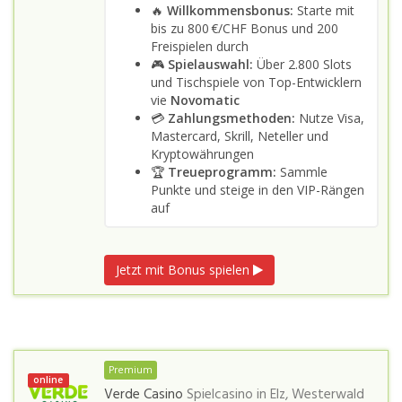
🔥
Willkommensbonus:
Starte mit
bis zu 800 €/CHF Bonus und 200
Freispielen durch
🎮
Spielauswahl:
Über 2.800 Slots
und Tischspiele von Top-Entwicklern
vie
Novomatic
💳
Zahlungsmethoden:
Nutze Visa,
Mastercard, Skrill, Neteller und
Kryptowährungen
🏆
Treueprogramm:
Sammle
Punkte und steige in den VIP-Rängen
auf
Jetzt mit Bonus spielen
Premium
online
Verde Casino
Spielcasino in
Elz, Westerwald