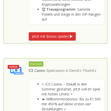
Kryptowährungen
🏆
Treueprogramm:
Sammle
Punkte und steige in den VIP-Rängen
auf
Jetzt mit Bonus spielen
Premium
online
ICE Casino
Spielcasino in
Demitz-Thumitz
⭐ ICE Casino – Eiskalt in den
Sommer gestartet, jetzt voll im Spiel
mit hohen Limits! ⭐
🔥 Willkommensbonus: Bis zu €1.500
mit 450 % auf deine ersten vier
Einzahlungen ✓