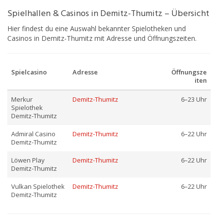
Spielhallen & Casinos in Demitz-Thumitz – Übersicht
Hier findest du eine Auswahl bekannter Spielotheken und
Casinos in Demitz-Thumitz mit Adresse und Öffnungszeiten.
Spielcasino
Adresse
Öffnungsze
iten
Merkur
Demitz-Thumitz
6–23 Uhr
Spielothek
Demitz-Thumitz
Admiral Casino
Demitz-Thumitz
6–22 Uhr
Demitz-Thumitz
Löwen Play
Demitz-Thumitz
6–22 Uhr
Demitz-Thumitz
Vulkan Spielothek
Demitz-Thumitz
6–22 Uhr
Demitz-Thumitz