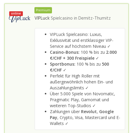
Premium
online
VIPLuck
Spielcasino in
Demitz-Thumitz
VIPLuck Spielcasino: Luxus,
Exklusivität und erstklassiger VIP-
Service auf höchstem Niveau ✓
Casino-Bonus:
100 % bis zu
2.000
€/CHF + 300 Freispiele
✓
Sportbonus:
100 % bis zu
500
€/CHF
✓
Perfekt für High Roller mit
außergewöhnlich hohen Ein- und
Auszahlungslimits ✓
Über 5.000 Spiele von Novomatic,
Pragmatic Play, Gamomat und
weiteren Top-Studios ✓
Zahlungen über
Revolut
,
Google
Pay
, Crypto, Visa, Mastercard und E-
Wallets ✓