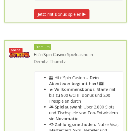
Jetzt mit Bonus spielen
Premium
online
Hit’n’Spin Casino
Spielcasino in
Demitz-Thumitz
🎰 Hit’n’Spin Casino
– Dein
Abenteuer beginnt hier! 🎰
🔥
Willkommensbonus:
Starte mit
bis zu 800 €/CHF Bonus und 200
Freispielen durch
🎮
Spielauswahl:
Über 2.800 Slots
und Tischspiele von Top-Entwicklern
vie
Novomatic
💳
Zahlungsmethoden:
Nutze Visa,
Mastercard, Skrill, Neteller und