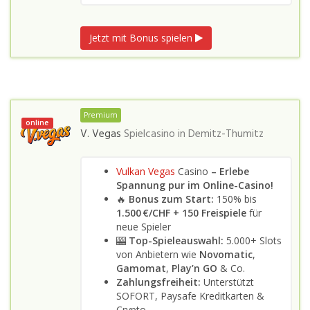
Jetzt mit Bonus spielen
Premium
online
V. Vegas
Spielcasino in
Demitz-Thumitz
Vulkan Vegas
Casino
– Erlebe
Spannung pur im Online-Casino!
🔥
Bonus zum Start:
150% bis
1.500 €/CHF + 150 Freispiele
für
neue Spieler
🎰
Top-Spieleauswahl:
5.000+ Slots
von Anbietern wie
Novomatic
,
Gamomat
,
Play’n GO
& Co.
Zahlungsfreiheit:
Unterstützt
SOFORT, Paysafe Kreditkarten &
Crypto