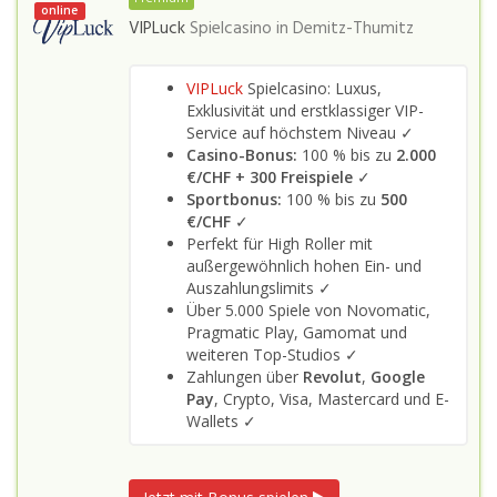
online
VIPLuck
Spielcasino in
Demitz-Thumitz
VIPLuck
Spielcasino: Luxus,
Exklusivität und erstklassiger VIP-
Service auf höchstem Niveau ✓
Casino-Bonus:
100 % bis zu
2.000
€/CHF + 300 Freispiele
✓
Sportbonus:
100 % bis zu
500
€/CHF
✓
Perfekt für High Roller mit
außergewöhnlich hohen Ein- und
Auszahlungslimits ✓
Über 5.000 Spiele von Novomatic,
Pragmatic Play, Gamomat und
weiteren Top-Studios ✓
Zahlungen über
Revolut
,
Google
Pay
, Crypto, Visa, Mastercard und E-
Wallets ✓