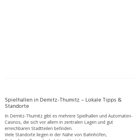
Spielhallen in Demitz-Thumitz – Lokale Tipps &
Standorte
In Demitz-Thumitz gibt es mehrere Spielhallen und Automaten-
Casinos, die sich vor allem in zentralen Lagen und gut
erreichbaren Stadtteilen befinden.
Viele Standorte liegen in der Nähe von Bahnhöfen,