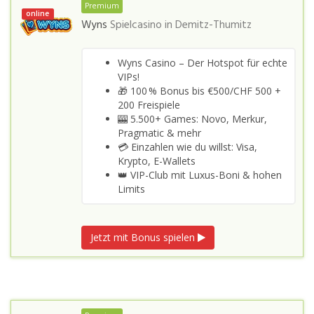
Premium
online
Wyns
Spielcasino in
Demitz-Thumitz
Wyns Casino – Der Hotspot für echte
VIPs!
🎁 100 % Bonus bis €500/CHF 500 +
200 Freispiele
🎰 5.500+ Games: Novo, Merkur,
Pragmatic & mehr
💳 Einzahlen wie du willst: Visa,
Krypto, E-Wallets
👑 VIP-Club mit Luxus-Boni & hohen
Limits
Jetzt mit Bonus spielen