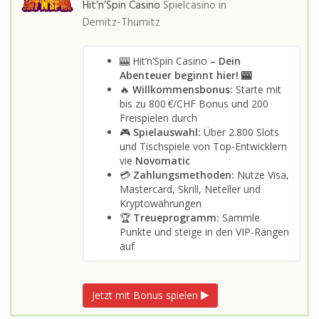
Hit’n’Spin Casino
Spielcasino in
Demitz-Thumitz
🎰 Hit’n’Spin Casino
– Dein
Abenteuer beginnt hier! 🎰
🔥
Willkommensbonus:
Starte mit
bis zu 800 €/CHF Bonus und 200
Freispielen durch
🎮
Spielauswahl:
Über 2.800 Slots
und Tischspiele von Top-Entwicklern
vie
Novomatic
💳
Zahlungsmethoden:
Nutze Visa,
Mastercard, Skrill, Neteller und
Kryptowährungen
🏆
Treueprogramm:
Sammle
Punkte und steige in den VIP-Rängen
auf
Jetzt mit Bonus spielen