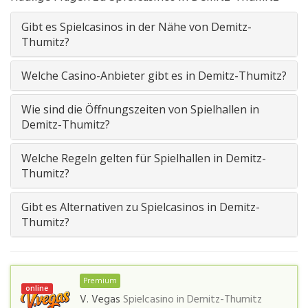
Gibt es Spielcasinos in der Nähe von Demitz-
Thumitz?
Welche Casino-Anbieter gibt es in Demitz-Thumitz?
Wie sind die Öffnungszeiten von Spielhallen in
Demitz-Thumitz?
Welche Regeln gelten für Spielhallen in Demitz-
Thumitz?
Gibt es Alternativen zu Spielcasinos in Demitz-
Thumitz?
Premium
online
V. Vegas
Spielcasino in
Demitz-Thumitz