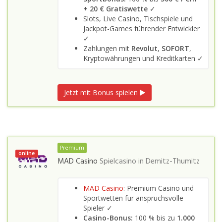
+ 20 € Gratiswette
✓
Slots, Live Casino, Tischspiele und
Jackpot-Games führender Entwickler
✓
Zahlungen mit
Revolut
,
SOFORT
,
Kryptowährungen und Kreditkarten ✓
Jetzt mit Bonus spielen
Premium
online
MAD Casino
Spielcasino in
Demitz-Thumitz
MAD Casino
: Premium Casino und
Sportwetten für anspruchsvolle
Spieler ✓
Casino-Bonus:
100 % bis zu
1.000