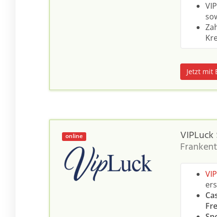
VIP
so
Za
Kr
Jetzt mit
VIPLuck
online
Frankent
VI
ers
Ca
Fre
Sp