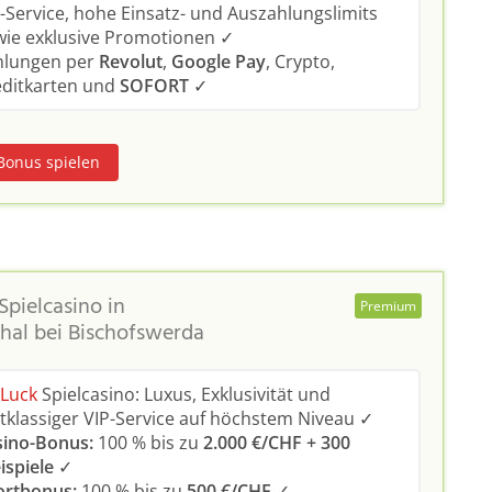
-Service, hohe Einsatz- und Auszahlungslimits
wie exklusive Promotionen ✓
hlungen per
Revolut
,
Google Pay
, Crypto,
editkarten und
SOFORT
✓
 Bonus spielen
Spielcasino in
Premium
hal bei Bischofswerda
PLuck
Spielcasino: Luxus, Exklusivität und
tklassiger VIP-Service auf höchstem Niveau ✓
sino-Bonus:
100 % bis zu
2.000 €/CHF + 300
ispiele
✓
ortbonus:
100 % bis zu
500 €/CHF
✓