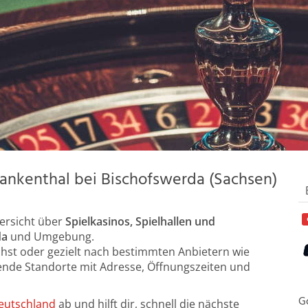
rankenthal bei Bischofswerda (Sachsen)
bersicht über
Spielkasinos,
Spielhallen und
da
und Umgebung.
uchst oder gezielt nach bestimmten Anbietern wie
sende Standorte mit Adresse, Öffnungszeiten und
G
Deutschland
ab und hilft dir, schnell die nächste