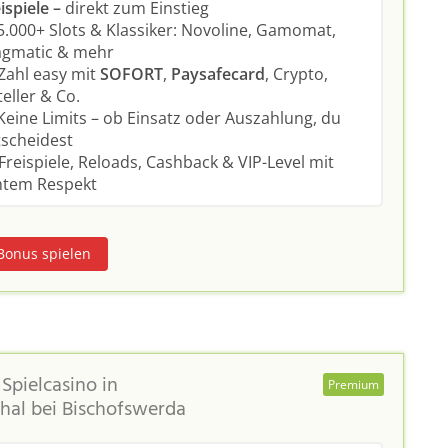
ispiele –
direkt zum Einstieg
5.000+ Slots & Klassiker: Novoline, Gamomat,
agmatic & mehr
Zahl easy mit
SOFORT
,
Paysafecard
, Crypto,
eller & Co.
Keine Limits – ob Einsatz oder Auszahlung, du
tscheidest
Freispiele, Reloads, Cashback & VIP-Level mit
htem Respekt
 Bonus spielen
Spielcasino in
Premium
hal bei Bischofswerda