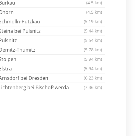
Burkau
(4.5 km)
Ohorn
(4.5 km)
Schmölln-Putzkau
(5.19 km)
Steina bei Pulsnitz
(5.44 km)
Pulsnitz
(5.54 km)
Demitz-Thumitz
(5.78 km)
Stolpen
(5.94 km)
Elstra
(5.94 km)
Arnsdorf bei Dresden
(6.23 km)
Lichtenberg bei Bischofswerda
(7.36 km)