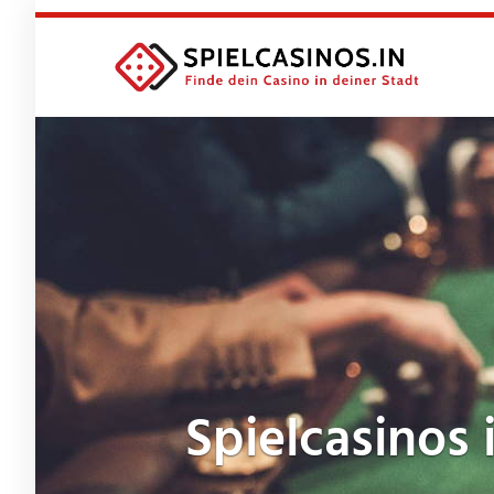
Skip
to
main
content
Spielcasinos 