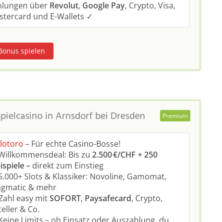
hlungen über
Revolut
,
Google Pay
, Crypto, Visa,
stercard und E-Wallets ✓
 Bonus spielen
pielcasino in
Arnsdorf bei Dresden
Premium
lotoro
– Für echte Casino-Bosse!
 Willkommensdeal: Bis zu
2.500 €/CHF + 250
ispiele –
direkt zum Einstieg
5.000+ Slots & Klassiker: Novoline, Gamomat,
agmatic & mehr
Zahl easy mit
SOFORT
,
Paysafecard
, Crypto,
eller & Co.
Keine Limits – ob Einsatz oder Auszahlung, du