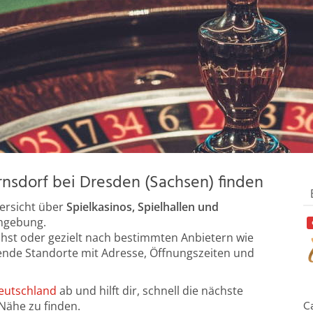
rnsdorf bei Dresden (Sachsen) finden
bersicht über
Spielkasinos,
Spielhallen und
gebung.
uchst oder gezielt nach bestimmten Anbietern wie
sende Standorte mit Adresse, Öffnungszeiten und
Deutschland
ab und hilft dir, schnell die nächste
C
 Nähe zu finden.