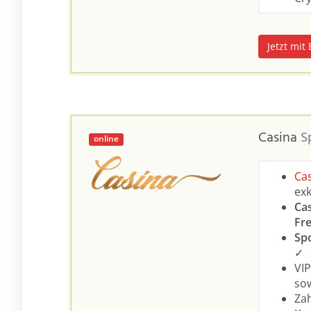
Jetzt mit
Casina
S
online
Ca
ex
Ca
Fre
Sp
✓
VIP
so
Za