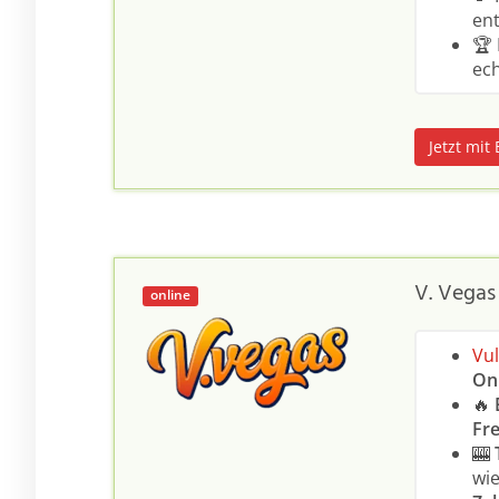
en
🏆 
ec
Jetzt mit
V. Vegas
online
Vu
Onl
🔥
Fre
🎰
wi