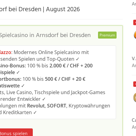
A
orf bei Dresden | August 2026
Spielcasino in
Arnsdorf bei Dresden
Premium
lazzo
: Modernes Online Spielcasino mit
V
usenden Spielen und Top-Quoten ✓
A
sino-Bonus:
100 % bis
2.000 € / CHF + 200
ispiele
✓
ortbonus:
100 % bis
500 € / CHF + 20 €
atiswette
✓
ts, Live Casino, Tischspiele und Jackpot-Games
render Entwickler ✓
hlungen mit
Revolut
,
SOFORT
, Kryptowährungen
d Kreditkarten ✓
C
A
 Bonus spielen