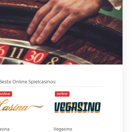
Beste Online Spielcasinos:
online
online
asina
Vegasino