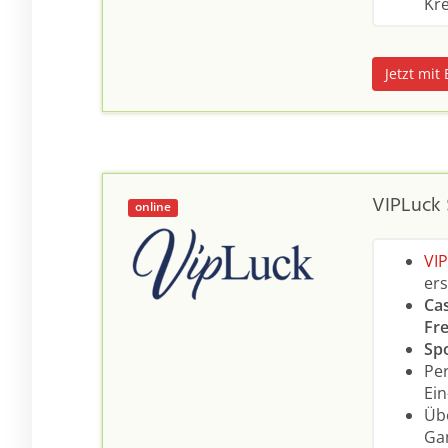
Kr
Jetzt mit
VIPLuck
online
VI
ers
Ca
Fre
Sp
Per
Ein
Übe
Ga