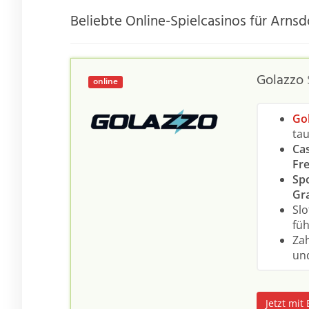
Beliebte Online-Spielcasinos für Arnsd
Golazzo
online
Go
ta
Ca
Fre
Sp
Gr
Slo
füh
Za
un
Jetzt mit