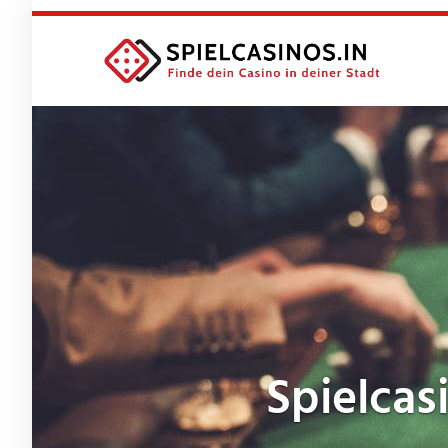
Skip
to
main
content
Spielcas