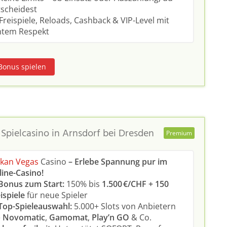
tscheidest
Freispiele, Reloads, Cashback & VIP-Level mit
htem Respekt
 Bonus spielen
Spielcasino in
Arnsdorf bei Dresden
Premium
lkan Vegas
Casino
– Erlebe Spannung pur im
ine-Casino!
Bonus zum Start:
150% bis
1.500 €/CHF + 150
ispiele
für neue Spieler
Top-Spieleauswahl:
5.000+ Slots von Anbietern
e
Novomatic
,
Gamomat
,
Play’n GO
& Co.