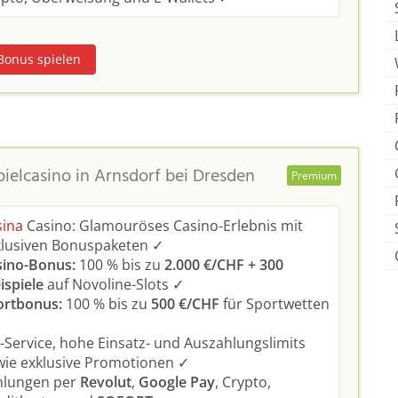
 Bonus spielen
pielcasino in
Arnsdorf bei Dresden
Premium
sina
Casino: Glamouröses Casino-Erlebnis mit
klusiven Bonuspaketen ✓
sino-Bonus:
100 % bis zu
2.000 €/CHF + 300
ispiele
auf Novoline-Slots ✓
ortbonus:
100 % bis zu
500 €/CHF
für Sportwetten
-Service, hohe Einsatz- und Auszahlungslimits
wie exklusive Promotionen ✓
hlungen per
Revolut
,
Google Pay
, Crypto,