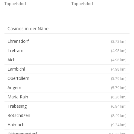
Toppelsdorf
Toppelsdorf
Casinos in der Nähe:
Ehrensdorf
(3.72 km)
Tretram
(4.98 km)
Aich
(4.98 km)
Lambichl
(4.98 km)
Obertöllern
(5.79 km)
Angern
(5.79 km)
Maria Rain
(6.26 km)
Trabesing
(6.94 km)
Rotschitzen
(8.49 km)
Haimach
(9.24 km)
Köttmannsdorf