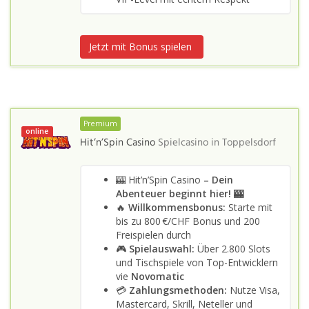
Jetzt mit Bonus spielen
Premium
online
Hit’n’Spin Casino
Spielcasino in
Toppelsdorf
🎰 Hit’n’Spin Casino
– Dein
Abenteuer beginnt hier! 🎰
🔥
Willkommensbonus:
Starte mit
bis zu 800 €/CHF Bonus und 200
Freispielen durch
🎮
Spielauswahl:
Über 2.800 Slots
und Tischspiele von Top-Entwicklern
vie
Novomatic
💳
Zahlungsmethoden:
Nutze Visa,
Mastercard, Skrill, Neteller und