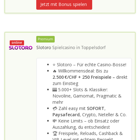
Jetzt mit Bonus spielen
Premium
online
Slotoro
Spielcasino in
Toppelsdorf
⭐ Slotoro – Für echte Casino-Bosse!
🔥 Willkommensdeal: Bis zu
2.500 €/CHF + 250 Freispiele –
direkt
zum Einstieg
🎰 5.000+ Slots & Klassiker:
Novoline, Gamomat, Pragmatic &
mehr
💳 Zahl easy mit
SOFORT
,
Paysafecard
, Crypto, Neteller & Co.
💸 Keine Limits – ob Einsatz oder
Auszahlung, du entscheidest
🏆 Freispiele, Reloads, Cashback &
VIP-Level mit echtem Respekt