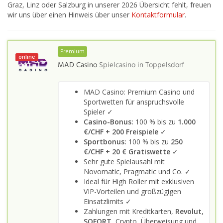
Graz, Linz oder Salzburg in unserer 2026 Übersicht fehlt, freuen
wir uns über einen Hinweis über unser
Kontaktformular
.
Premium
online
MAD Casino
Spielcasino in
Toppelsdorf
MAD Casino: Premium Casino und
Sportwetten für anspruchsvolle
Spieler ✓
Casino-Bonus:
100 % bis zu
1.000
€/CHF + 200 Freispiele
✓
Sportbonus:
100 % bis zu
250
€/CHF + 20 € Gratiswette
✓
Sehr gute Spielausahl mit
Novomatic, Pragmatic und Co. ✓
Ideal für High Roller mit exklusiven
VIP-Vorteilen und großzügigen
Einsatzlimits ✓
Zahlungen mit Kreditkarten,
Revolut
,
SOFORT
, Crypto, Überweisung und