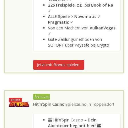
225 Freispiele
, z.B. bei
Book of Ra
✓
ALLE Spiele
>
Novomatic
✓
Pragmatic
✓
Von den Machern von
VulkanVegas
✓
Gute Zahlungsmethoden von
SOFORT über Paysafe bis Crypto
Jetzt mit Bonus spielen
Premium
online
Hit’n’Spin Casino
Spielcasino in
Toppelsdorf
🎰 Hit’n’Spin Casino
– Dein
Abenteuer beginnt hier! 🎰