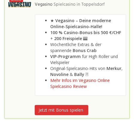
Vegasino
Spielcasino in
Toppelsdorf
★
Vegasino – Deine moderne
Online-Spielcasino-Halle!
100 % Casino-Bonus bis 500 €/CHF
+
200 Freispiele
🎰
Wöchentliche Extras & der
spannende
Bonus Crab
VIP-Programm
für High Roller und
Vielspieler
Original-Spielcasino-Hits von
Merkur
,
Novoline
&
Bally
🃏
Mehr Infos im Vegasino Online
Spielcasino Review
Jetzt mit Bonus spielen