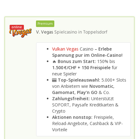
Premium
online
V. Vegas
Spielcasino in
Toppelsdorf
Vulkan Vegas
Casino
– Erlebe
Spannung pur im Online-Casino!
🔥
Bonus zum Start:
150% bis
1.500 €/CHF + 150 Freispiele
für
neue Spieler
🎰
Top-Spieleauswahl:
5.000+ Slots
von Anbietern wie
Novomatic
,
Gamomat
,
Play’n GO
& Co.
Zahlungsfreiheit:
Unterstützt
SOFORT, Paysafe Kreditkarten &
Crypto
Aktionen nonstop:
Freispiele,
Reload-Angebote, Cashback & VIP-
Vorteile