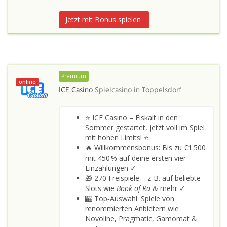
Jetzt mit Bonus spielen
Premium
online
ICE Casino
Spielcasino in
Toppelsdorf
⭐
ICE
Casino – Eiskalt in den
Sommer gestartet, jetzt voll im Spiel
mit hohen Limits! ⭐
🔥 Willkommensbonus: Bis zu €1.500
mit 450 % auf deine ersten vier
Einzahlungen ✓
🎁 270 Freispiele – z. B. auf beliebte
Slots wie
Book of Ra
& mehr ✓
🎰 Top‑Auswahl: Spiele von
renommierten Anbietern wie
Novoline, Pragmatic, Gamomat &