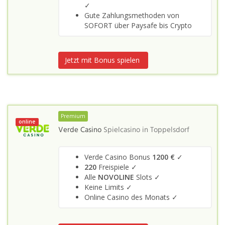
✓
Gute Zahlungsmethoden von
SOFORT über Paysafe bis Crypto
Jetzt mit Bonus spielen
Premium
online
Verde Casino
Spielcasino in
Toppelsdorf
Verde Casino Bonus
1200 €
✓
220
Freispiele ✓
Alle
NOVOLINE
Slots ✓
Keine Limits ✓
Online Casino des Monats ✓