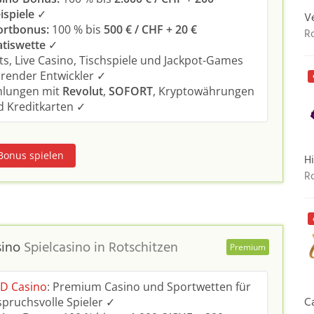
ispiele
✓
V
ortbonus:
100 % bis
500 € / CHF + 20 €
R
atiswette
✓
ts, Live Casino, Tischspiele und Jackpot-Games
render Entwickler ✓
hlungen mit
Revolut
,
SOFORT
, Kryptowährungen
d Kreditkarten ✓
 Bonus spielen
Hi
R
ino
Spielcasino in
Rotschitzen
Premium
D Casino
: Premium Casino und Sportwetten für
C
pruchsvolle Spieler ✓