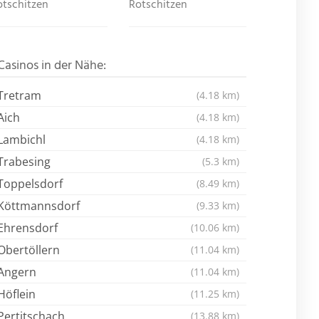
otschitzen
Rotschitzen
Casinos in der Nähe:
Tretram
(4.18 km)
Aich
(4.18 km)
Lambichl
(4.18 km)
Trabesing
(5.3 km)
Toppelsdorf
(8.49 km)
Köttmannsdorf
(9.33 km)
Ehrensdorf
(10.06 km)
Obertöllern
(11.04 km)
Angern
(11.04 km)
Höflein
(11.25 km)
Pertitschach
(13.88 km)