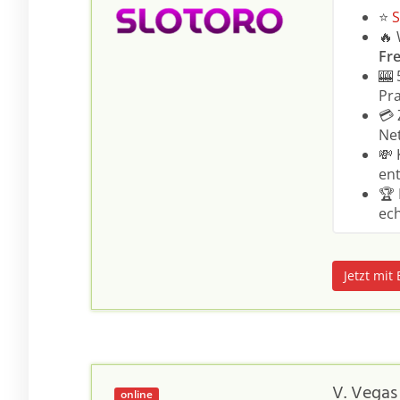
⭐
S
🔥
Fre
🎰 
Pr
💳 
Net
💸 
en
🏆 
ec
Jetzt mit
V. Vegas
online