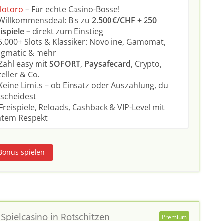
lotoro
– Für echte Casino-Bosse!
 Willkommensdeal: Bis zu
2.500 €/CHF + 250
ispiele –
direkt zum Einstieg
5.000+ Slots & Klassiker: Novoline, Gamomat,
agmatic & mehr
Zahl easy mit
SOFORT
,
Paysafecard
, Crypto,
eller & Co.
Keine Limits – ob Einsatz oder Auszahlung, du
tscheidest
Freispiele, Reloads, Cashback & VIP-Level mit
htem Respekt
 Bonus spielen
Spielcasino in
Rotschitzen
Premium