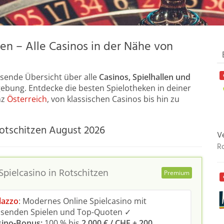
ten – Alle Casinos in der Nähe von
sende Übersicht über alle
Casinos, Spielhallen und
bung. Entdecke die besten Spielotheken in deiner
nz
Österreich
, von klassischen Casinos bis hin zu
Rotschitzen August 2026
V
R
Spielcasino in
Rotschitzen
Premium
lazzo
: Modernes Online Spielcasino mit
usenden Spielen und Top-Quoten ✓
sino-Bonus:
100 % bis
2.000 € / CHF + 200