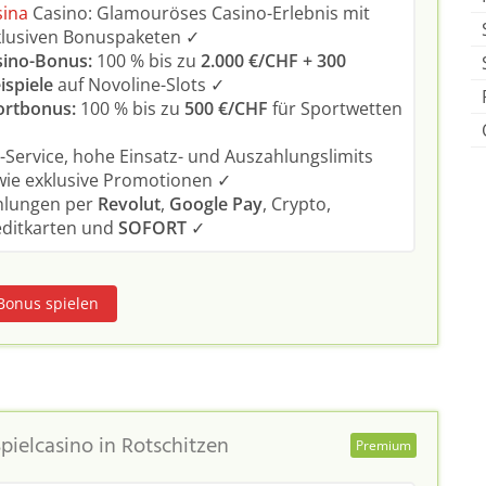
sina
Casino: Glamouröses Casino-Erlebnis mit
klusiven Bonuspaketen ✓
sino-Bonus:
100 % bis zu
2.000 €/CHF + 300
ispiele
auf Novoline-Slots ✓
ortbonus:
100 % bis zu
500 €/CHF
für Sportwetten
-Service, hohe Einsatz- und Auszahlungslimits
wie exklusive Promotionen ✓
hlungen per
Revolut
,
Google Pay
, Crypto,
editkarten und
SOFORT
✓
 Bonus spielen
pielcasino in
Rotschitzen
Premium