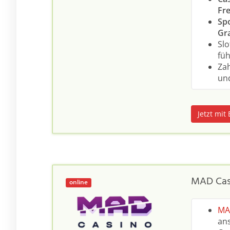
Fre
Sp
Gr
Slo
füh
Za
un
Jetzt mit
MAD Cas
online
MA
ans