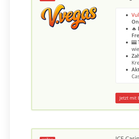
Vu
Onl
🔥
Fre
🎰
wi
Zah
Kre
Ak
Cas
Jetzt mit