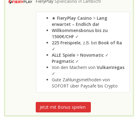
FieryPlay
Spielcasino in
Lambichl
★
FieryPlay Casino
>
Lang
erwartet – Endlich da!
Willkommensbonus bis zu
1500€/CHF
✓
225 Freispiele
, z.B. bei
Book of Ra
✓
ALLE Spiele
>
Novomatic
✓
Pragmatic
✓
Von den Machern von
VulkanVegas
✓
Gute Zahlungsmethoden von
SOFORT über Paysafe bis Crypto
Jetzt mit Bonus spielen