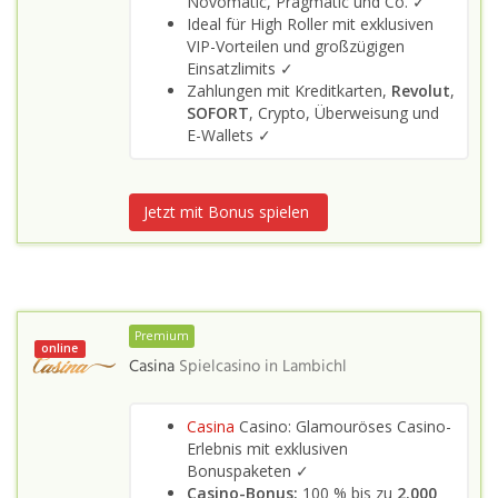
Novomatic, Pragmatic und Co. ✓
Ideal für High Roller mit exklusiven
VIP-Vorteilen und großzügigen
Einsatzlimits ✓
Zahlungen mit Kreditkarten,
Revolut
,
SOFORT
, Crypto, Überweisung und
E-Wallets ✓
Jetzt mit Bonus spielen
Premium
online
Casina
Spielcasino in
Lambichl
Casina
Casino: Glamouröses Casino-
Erlebnis mit exklusiven
Bonuspaketen ✓
Casino-Bonus:
100 % bis zu
2.000