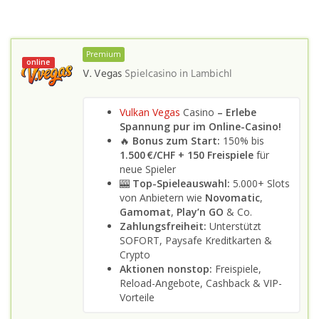
Premium
online
V. Vegas
Spielcasino in
Lambichl
Vulkan Vegas
Casino
– Erlebe
Spannung pur im Online-Casino!
🔥
Bonus zum Start:
150% bis
1.500 €/CHF + 150 Freispiele
für
neue Spieler
🎰
Top-Spieleauswahl:
5.000+ Slots
von Anbietern wie
Novomatic
,
Gamomat
,
Play’n GO
& Co.
Zahlungsfreiheit:
Unterstützt
SOFORT, Paysafe Kreditkarten &
Crypto
Aktionen nonstop:
Freispiele,
Reload-Angebote, Cashback & VIP-
Vorteile