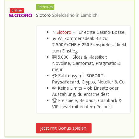
Premium
online
Slotoro
Spielcasino in
Lambichl
⭐
Slotoro
– Für echte Casino-Bosse!
🔥 Willkommensdeal: Bis zu
2.500 €/CHF + 250 Freispiele –
direkt
zum Einstieg
🎰 5.000+ Slots & Klassiker:
Novoline, Gamomat, Pragmatic &
mehr
💳 Zahl easy mit
SOFORT
,
Paysafecard
, Crypto, Neteller & Co.
💸 Keine Limits – ob Einsatz oder
Auszahlung, du entscheidest
🏆 Freispiele, Reloads, Cashback &
VIP-Level mit echtem Respekt
Jetzt mit Bonus spielen