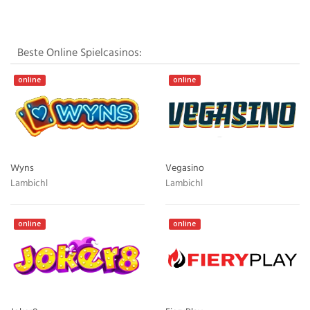
Beste Online Spielcasinos:
online
online
Wyns
Vegasino
Lambichl
Lambichl
online
online