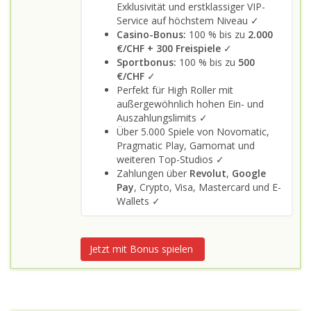
Exklusivität und erstklassiger VIP-
Service auf höchstem Niveau ✓
Casino-Bonus:
100 % bis zu
2.000
€/CHF + 300 Freispiele
✓
Sportbonus:
100 % bis zu
500
€/CHF
✓
Perfekt für High Roller mit
außergewöhnlich hohen Ein- und
Auszahlungslimits ✓
Über 5.000 Spiele von Novomatic,
Pragmatic Play, Gamomat und
weiteren Top-Studios ✓
Zahlungen über
Revolut
,
Google
Pay
, Crypto, Visa, Mastercard und E-
Wallets ✓
Jetzt mit Bonus spielen