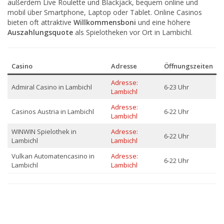
außerdem Live Roulette und Blackjack, bequem online und
mobil über Smartphone, Laptop oder Tablet. Online Casinos
bieten oft attraktive
Willkommensboni
und eine höhere
Auszahlungsquote
als Spielotheken vor Ort in Lambichl.
Casino
Adresse
Öffnungszeiten
Adresse:
Admiral Casino in Lambichl
6-23 Uhr
Lambichl
Adresse:
Casinos Austria in Lambichl
6-22 Uhr
Lambichl
WINWIN Spielothek in
Adresse:
6-22 Uhr
Lambichl
Lambichl
Vulkan Automatencasino in
Adresse:
6-22 Uhr
Lambichl
Lambichl