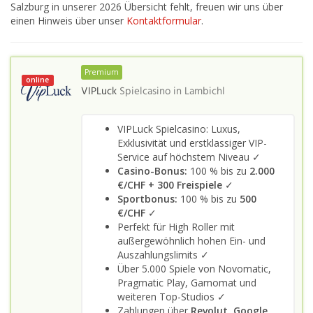
Salzburg in unserer 2026 Übersicht fehlt, freuen wir uns über
einen Hinweis über unser
Kontaktformular
.
Premium
online
VIPLuck
Spielcasino in
Lambichl
VIPLuck Spielcasino: Luxus,
Exklusivität und erstklassiger VIP-
Service auf höchstem Niveau ✓
Casino-Bonus:
100 % bis zu
2.000
€/CHF + 300 Freispiele
✓
Sportbonus:
100 % bis zu
500
€/CHF
✓
Perfekt für High Roller mit
außergewöhnlich hohen Ein- und
Auszahlungslimits ✓
Über 5.000 Spiele von Novomatic,
Pragmatic Play, Gamomat und
weiteren Top-Studios ✓
Zahlungen über
Revolut
,
Google