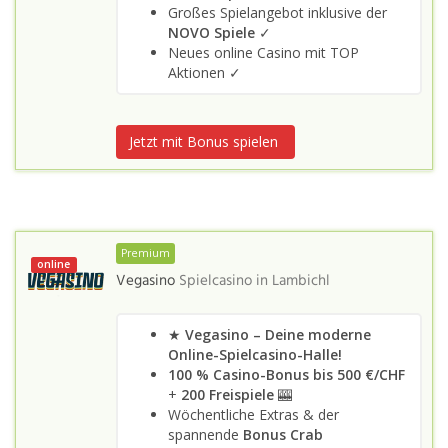
Großes Spielangebot inklusive der
NOVO Spiele
✓
Neues online Casino mit TOP
Aktionen ✓
Jetzt mit Bonus spielen
Premium
online
Vegasino
Spielcasino in
Lambichl
★
Vegasino – Deine moderne
Online-Spielcasino-Halle!
100 % Casino-Bonus bis 500 €/CHF
+
200 Freispiele
🎰
Wöchentliche Extras & der
spannende
Bonus Crab