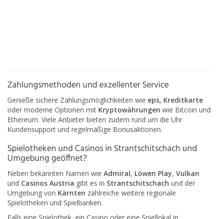
Zahlungsmethoden und exzellenter Service
Genieße sichere Zahlungsmöglichkeiten wie
eps, Kreditkarte
oder moderne Optionen mit
Kryptowährungen
wie Bitcoin und
Ethereum. Viele Anbieter bieten zudem rund um die Uhr
Kundensupport und regelmäßige Bonusaktionen.
Spielotheken und Casinos in Strantschitschach und
Umgebung geöffnet?
Neben bekannten Namen wie
Admiral
,
Löwen Play
,
Vulkan
und
Casinos Austria
gibt es in
Strantschitschach
und der
Umgebung von
Kärnten
zahlreiche weitere regionale
Spielotheken und Spielbanken.
Falls eine Spielothek, ein Casino oder eine Spiellokal in