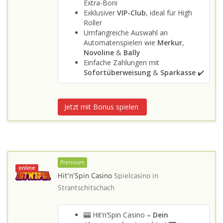
Extra-Boni
Exklusiver
VIP-Club
, ideal für High
Roller
Umfangreiche Auswahl an
Automatenspielen wie
Merkur
,
Novoline
&
Bally
Einfache Zahlungen mit
Sofortüberweisung
&
Sparkasse
✔️
Jetzt mit Bonus spielen
Premium
online
Hit’n’Spin Casino
Spielcasino in
Strantschitschach
🎰 Hit’n’Spin Casino
– Dein