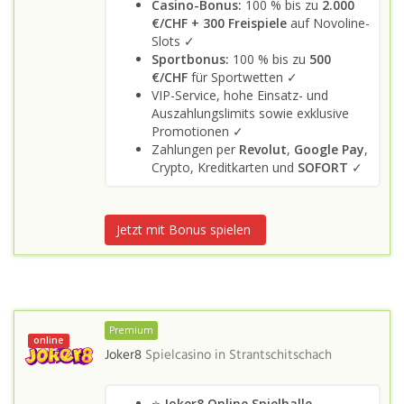
Casino-Bonus:
100 % bis zu
2.000
€/CHF + 300 Freispiele
auf Novoline-
Slots ✓
Sportbonus:
100 % bis zu
500
€/CHF
für Sportwetten ✓
VIP-Service, hohe Einsatz- und
Auszahlungslimits sowie exklusive
Promotionen ✓
Zahlungen per
Revolut
,
Google Pay
,
Crypto, Kreditkarten und
SOFORT
✓
Jetzt mit Bonus spielen
Premium
online
Joker8
Spielcasino in
Strantschitschach
⭐
Joker8 Online Spielhalle –