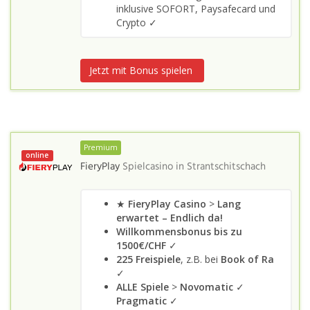
inklusive SOFORT, Paysafecard und
Crypto ✓
Jetzt mit Bonus spielen
Premium
online
FieryPlay
Spielcasino in
Strantschitschach
★
FieryPlay Casino
>
Lang
erwartet – Endlich da!
Willkommensbonus bis zu
1500€/CHF
✓
225 Freispiele
, z.B. bei
Book of Ra
✓
ALLE Spiele
>
Novomatic
✓
Pragmatic
✓