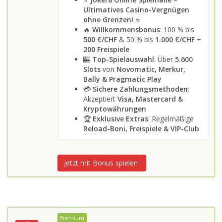
Ultimatives Casino-Vergnügen
ohne Grenzen!
⭐
🔥
Willkommensbonus
: 100 % bis
500 €/CHF
& 50 % bis
1.000 €/CHF
+
200 Freispiele
🎰
Top-Spielauswahl
: Über
5.600
Slots
von
Novomatic, Merkur,
Bally & Pragmatic Play
💳
Sichere Zahlungsmethoden
:
Akzeptiert
Visa, Mastercard &
Kryptowährungen
🏆
Exklusive Extras
: Regelmäßige
Reload-Boni, Freispiele & VIP-Club
Jetzt mit Bonus spielen
Premium