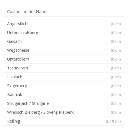
Casinos in der Nähe:
Angersbichl
(0 km)
Unterschloßberg
(0 km)
Gaisach
(0 km)
Wegscheide
(0 km)
Untertöllern
(0 km)
Tschedram
(0 km)
Laiplach
(0 km)
Singerberg
(0 km)
Babniak
(0 km)
Strugarjach / Strugarje
(0 km)
Windisch Bleiberg / Slovenji Plajberk
(0 km)
Reßnig
(5.18 km)