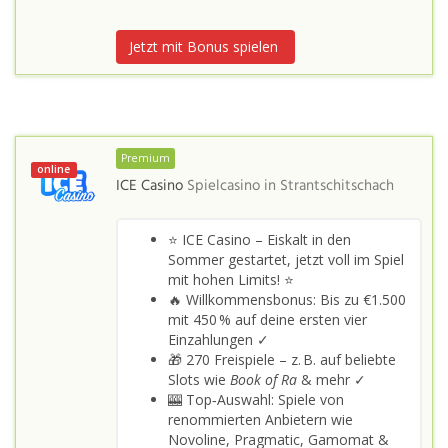
Jetzt mit Bonus spielen
Premium
online
ICE Casino
Spielcasino in
Strantschitschach
⭐ ICE Casino – Eiskalt in den
Sommer gestartet, jetzt voll im Spiel
mit hohen Limits! ⭐
🔥 Willkommensbonus: Bis zu €1.500
mit 450 % auf deine ersten vier
Einzahlungen ✓
🎁 270 Freispiele – z. B. auf beliebte
Slots wie
Book of Ra
& mehr ✓
🎰 Top‑Auswahl: Spiele von
renommierten Anbietern wie
Novoline, Pragmatic, Gamomat &