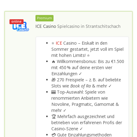
Premium
online
ICE Casino
Spielcasino in
Strantschitschach
⭐
ICE
Casino – Eiskalt in den
Sommer gestartet, jetzt voll im Spiel
mit hohen Limits! ⭐
🔥 Willkommensbonus: Bis zu €1.500
mit 450 % auf deine ersten vier
Einzahlungen ✓
🎁 270 Freispiele – z. B. auf beliebte
Slots wie
Book of Ra
& mehr ✓
🎰 Top‑Auswahl: Spiele von
renommierten Anbietern wie
Novoline, Pragmatic, Gamomat &
mehr ✓
🏆 Mehrfach ausgezeichnet und
betrieben von erfahrenen Profis der
Casino‑Szene ✓
💳 Gute Einzahlungsmethoden