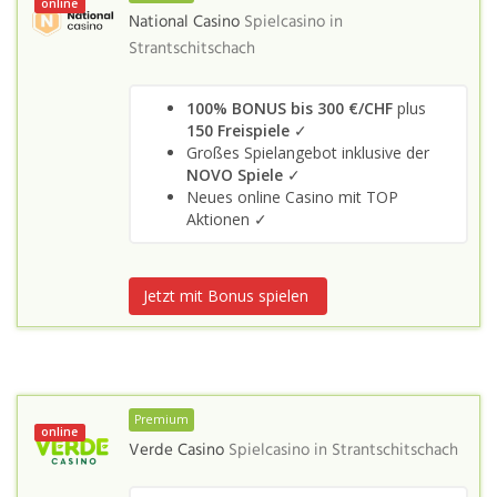
online
National Casino
Spielcasino in
Strantschitschach
100% BONUS bis 300 €/CHF
plus
150 Freispiele
✓
Großes Spielangebot inklusive der
NOVO Spiele
✓
Neues online Casino mit TOP
Aktionen ✓
Jetzt mit Bonus spielen
Premium
online
Verde Casino
Spielcasino in
Strantschitschach