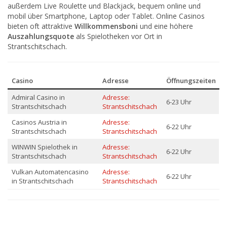
außerdem Live Roulette und Blackjack, bequem online und
mobil über Smartphone, Laptop oder Tablet. Online Casinos
bieten oft attraktive
Willkommensboni
und eine höhere
Auszahlungsquote
als Spielotheken vor Ort in
Strantschitschach.
Casino
Adresse
Öffnungszeiten
Admiral Casino in
Adresse:
6-23 Uhr
Strantschitschach
Strantschitschach
Casinos Austria in
Adresse:
6-22 Uhr
Strantschitschach
Strantschitschach
WINWIN Spielothek in
Adresse:
6-22 Uhr
Strantschitschach
Strantschitschach
Vulkan Automatencasino
Adresse:
6-22 Uhr
in Strantschitschach
Strantschitschach