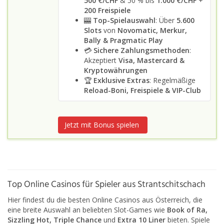
500 €/CHF
& 50 % bis
1.000 €/CHF
+
200 Freispiele
🎰
Top-Spielauswahl
: Über
5.600
Slots
von
Novomatic, Merkur,
Bally & Pragmatic Play
💳
Sichere Zahlungsmethoden
:
Akzeptiert
Visa, Mastercard &
Kryptowährungen
🏆
Exklusive Extras
: Regelmäßige
Reload-Boni, Freispiele & VIP-Club
Jetzt mit Bonus spielen
Top Online Casinos für Spieler aus Strantschitschach
Hier findest du die besten Online Casinos aus Österreich, die
eine breite Auswahl an beliebten Slot-Games wie
Book of Ra,
Sizzling Hot, Triple Chance
und
Extra 10 Liner
bieten. Spiele