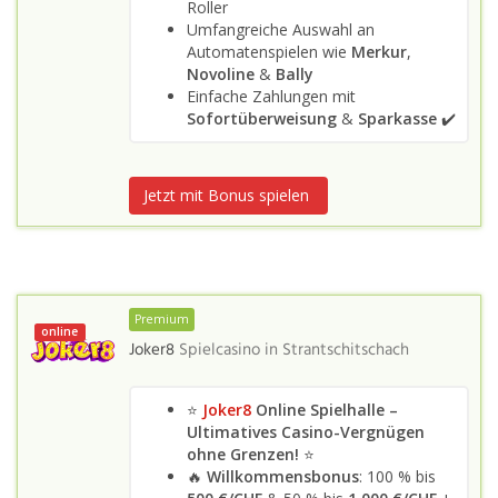
Roller
Umfangreiche Auswahl an
Automatenspielen wie
Merkur
,
Novoline
&
Bally
Einfache Zahlungen mit
Sofortüberweisung
&
Sparkasse
✔️
Jetzt mit Bonus spielen
Premium
online
Joker8
Spielcasino in
Strantschitschach
⭐
Joker8
Online Spielhalle –
Ultimatives Casino-Vergnügen
ohne Grenzen!
⭐
🔥
Willkommensbonus
: 100 % bis