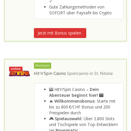
✓
Gute Zahlungsmethoden von
SOFORT über Paysafe bis Crypto
Jetzt mit Bonus spielen
Premium
online
Hit’n’Spin Casino
Spielcasino in
St. Nikolai
🎰 Hit’n’Spin Casino
– Dein
Abenteuer beginnt hier! 🎰
🔥
Willkommensbonus:
Starte mit
bis zu 800 €/CHF Bonus und 200
Freispielen durch
🎮
Spielauswahl:
Über 2.800 Slots
und Tischspiele von Top-Entwicklern
vie
Novomatic