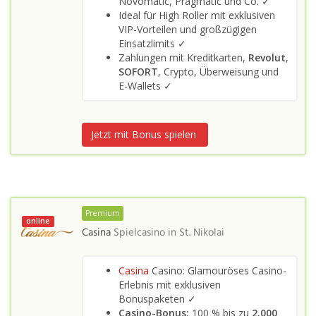
Novomatic, Pragmatic und Co. ✓
Ideal für High Roller mit exklusiven
VIP-Vorteilen und großzügigen
Einsatzlimits ✓
Zahlungen mit Kreditkarten,
Revolut
,
SOFORT
, Crypto, Überweisung und
E-Wallets ✓
Jetzt mit Bonus spielen
Premium
online
Casina
Spielcasino in
St. Nikolai
Casina
Casino: Glamouröses Casino-
Erlebnis mit exklusiven
Bonuspaketen ✓
Casino-Bonus:
100 % bis zu
2.000