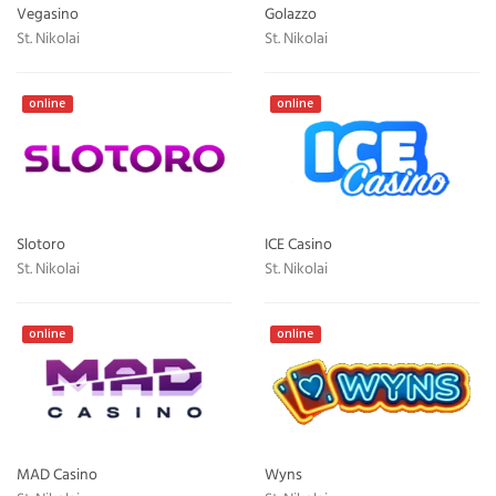
Vegasino
Golazzo
St. Nikolai
St. Nikolai
online
online
Slotoro
ICE Casino
St. Nikolai
St. Nikolai
online
online
MAD Casino
Wyns