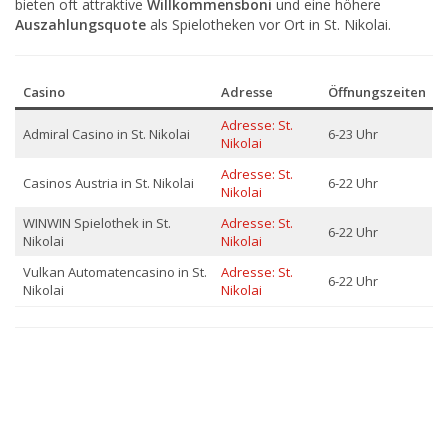
bieten oft attraktive
Willkommensboni
und eine höhere
Auszahlungsquote
als Spielotheken vor Ort in St. Nikolai.
Casino
Adresse
Öffnungszeiten
Adresse: St.
Admiral Casino in St. Nikolai
6-23 Uhr
Nikolai
Adresse: St.
Casinos Austria in St. Nikolai
6-22 Uhr
Nikolai
WINWIN Spielothek in St.
Adresse: St.
6-22 Uhr
Nikolai
Nikolai
Vulkan Automatencasino in St.
Adresse: St.
6-22 Uhr
Nikolai
Nikolai