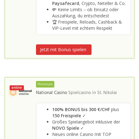
Paysafecard
, Crypto, Neteller & Co.
💸 Keine Limits – ob Einsatz oder
Auszahlung, du entscheidest
🏆 Freispiele, Reloads, Cashback &
VIP-Level mit echtem Respekt
Jetzt mit Bonus spielen
Premium
online
National Casino
Spielcasino in
St. Nikolai
100% BONUS bis 300 €/CHF
plus
150 Freispiele
✓
Großes Spielangebot inklusive der
NOVO Spiele
✓
Neues online Casino mit TOP