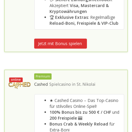
Akzeptiert
Visa, Mastercard &
Kryptowährungen
🏆
Exklusive Extras
: Regelmäßige
Reload-Boni, Freispiele & VIP-Club
Jetzt mit Bonus spielen
Premium
online
Cashed
Spielcasino in
St. Nikolai
★ Cashed Casino – Das Top-Casino
für stilvolles Online-Spiel!
100% Bonus bis zu 500 €
/ CHF
und
200 Freispiele
🎰
Bonus Crab & Weekly Reload
für
Extra-Boni