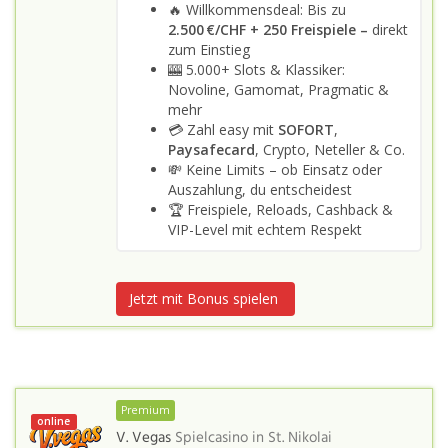
🔥 Willkommensdeal: Bis zu
2.500 €/CHF + 250 Freispiele –
direkt
zum Einstieg
🎰 5.000+ Slots & Klassiker:
Novoline, Gamomat, Pragmatic &
mehr
💳 Zahl easy mit
SOFORT
,
Paysafecard
, Crypto, Neteller & Co.
💸 Keine Limits – ob Einsatz oder
Auszahlung, du entscheidest
🏆 Freispiele, Reloads, Cashback &
VIP-Level mit echtem Respekt
Jetzt mit Bonus spielen
Premium
online
V. Vegas
Spielcasino in
St. Nikolai