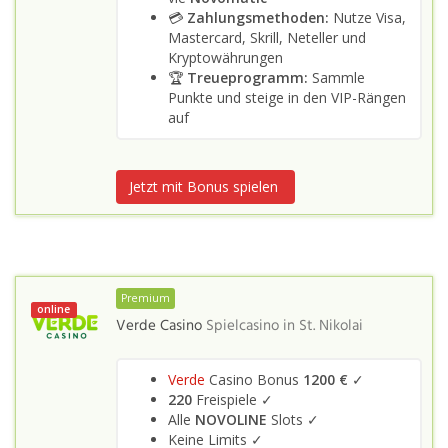
💳
Zahlungsmethoden:
Nutze Visa,
Mastercard, Skrill, Neteller und
Kryptowährungen
🏆
Treueprogramm:
Sammle
Punkte und steige in den VIP-Rängen
auf
Jetzt mit Bonus spielen
Premium
online
Verde Casino
Spielcasino in
St. Nikolai
Verde
Casino Bonus
1200 €
✓
220
Freispiele ✓
Alle
NOVOLINE
Slots ✓
Keine Limits ✓