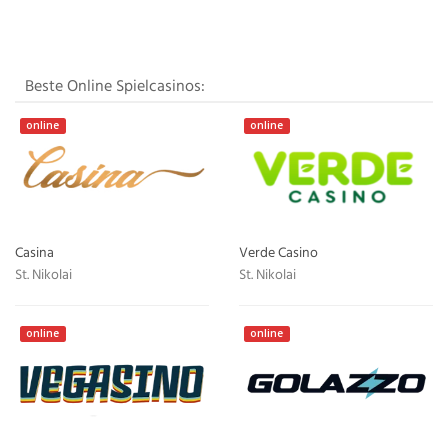
Beste Online Spielcasinos:
online
online
Casina
Verde Casino
St. Nikolai
St. Nikolai
online
online