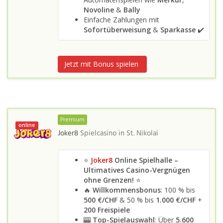
Novoline
&
Bally
Einfache Zahlungen mit
Sofortüberweisung
&
Sparkasse
✔️
Jetzt mit Bonus spielen
Premium
online
Joker8
Spielcasino in
St. Nikolai
⭐
Joker8
Online Spielhalle –
Ultimatives Casino-Vergnügen
ohne Grenzen!
⭐
🔥
Willkommensbonus
: 100 % bis
500 €/CHF
& 50 % bis
1.000 €/CHF
+
200 Freispiele
🎰
Top-Spielauswahl
: Über
5.600