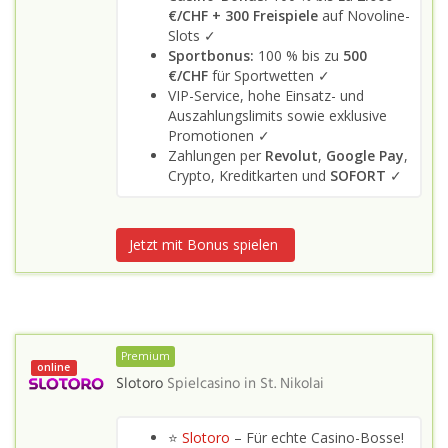
€/CHF + 300 Freispiele
auf Novoline-
Slots ✓
Sportbonus:
100 % bis zu
500
€/CHF
für Sportwetten ✓
VIP-Service, hohe Einsatz- und
Auszahlungslimits sowie exklusive
Promotionen ✓
Zahlungen per
Revolut
,
Google Pay
,
Crypto, Kreditkarten und
SOFORT
✓
Jetzt mit Bonus spielen
Premium
online
Slotoro
Spielcasino in
St. Nikolai
⭐
Slotoro
– Für echte Casino-Bosse!