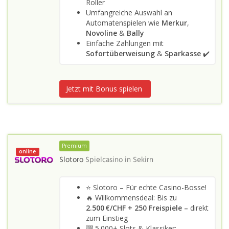
Roller
Umfangreiche Auswahl an
Automatenspielen wie
Merkur
,
Novoline
&
Bally
Einfache Zahlungen mit
Sofortüberweisung
&
Sparkasse
✔️
Jetzt mit Bonus spielen
Premium
online
Slotoro
Spielcasino in
Sekirn
⭐ Slotoro – Für echte Casino-Bosse!
🔥 Willkommensdeal: Bis zu
2.500 €/CHF + 250 Freispiele –
direkt
zum Einstieg
🎰 5.000+ Slots & Klassiker: