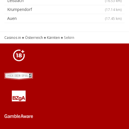
Leisbach
(16.53 km)
Krumpendorf
(17.14 km)
Auen
(17.45 km)
Casinos in
♣
Österreich
♣
Kärnten
♣
Sekirn