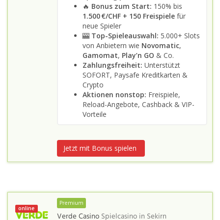
🔥
Bonus zum Start:
150% bis
1.500 €/CHF + 150 Freispiele
für
neue Spieler
🎰
Top-Spieleauswahl:
5.000+ Slots
von Anbietern wie
Novomatic
,
Gamomat
,
Play’n GO
& Co.
Zahlungsfreiheit:
Unterstützt
SOFORT, Paysafe Kreditkarten &
Crypto
Aktionen nonstop:
Freispiele,
Reload-Angebote, Cashback & VIP-
Vorteile
Jetzt mit Bonus spielen
Premium
online
Verde Casino
Spielcasino in
Sekirn