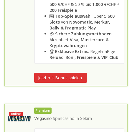
500 €/CHF
& 50 % bis
1.000 €/CHF
+
200 Freispiele
🎰
Top-Spielauswahl
: Über
5.600
Slots
von
Novomatic, Merkur,
Bally & Pragmatic Play
💳
Sichere Zahlungsmethoden
:
Akzeptiert
Visa, Mastercard &
Kryptowährungen
🏆
Exklusive Extras
: Regelmäßige
Reload-Boni, Freispiele & VIP-Club
Jetzt mit Bonus spielen
Premium
online
Vegasino
Spielcasino in
Sekirn