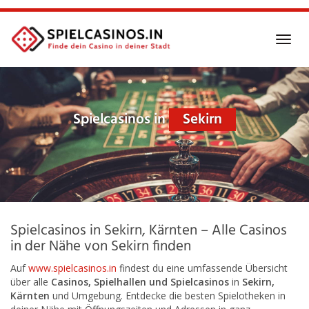
Skip
to
main
Toggl
content
navig
Spielcasinos in
Sekirn
Spielcasinos in Sekirn, Kärnten – Alle Casinos
in der Nähe von Sekirn finden
Auf
www.spielcasinos.in
findest du eine umfassende Übersicht
über alle
Casinos, Spielhallen und Spielcasinos
in
Sekirn,
Kärnten
und Umgebung. Entdecke die besten Spielotheken in