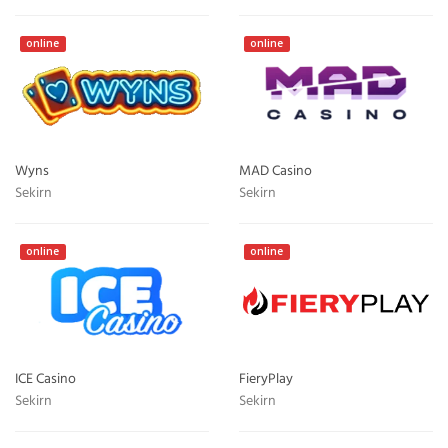
online
online
Wyns
MAD Casino
Sekirn
Sekirn
online
online
ICE Casino
FieryPlay
Sekirn
Sekirn