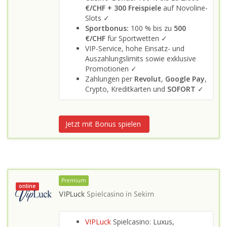
€/CHF + 300 Freispiele
auf Novoline-
Slots ✓
Sportbonus:
100 % bis zu
500
€/CHF
für Sportwetten ✓
VIP-Service, hohe Einsatz- und
Auszahlungslimits sowie exklusive
Promotionen ✓
Zahlungen per
Revolut
,
Google Pay
,
Crypto, Kreditkarten und
SOFORT
✓
Jetzt mit Bonus spielen
Premium
online
VIPLuck
Spielcasino in
Sekirn
VIPLuck
Spielcasino: Luxus,