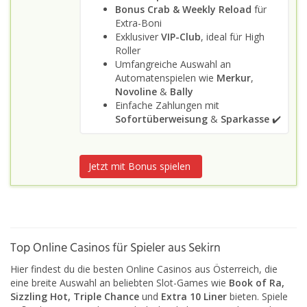
Bonus Crab & Weekly Reload
für
Extra-Boni
Exklusiver
VIP-Club
, ideal für High
Roller
Umfangreiche Auswahl an
Automatenspielen wie
Merkur
,
Novoline
&
Bally
Einfache Zahlungen mit
Sofortüberweisung
&
Sparkasse
✔️
Jetzt mit Bonus spielen
Top Online Casinos für Spieler aus Sekirn
Hier findest du die besten Online Casinos aus Österreich, die
eine breite Auswahl an beliebten Slot-Games wie
Book of Ra,
Sizzling Hot, Triple Chance
und
Extra 10 Liner
bieten. Spiele