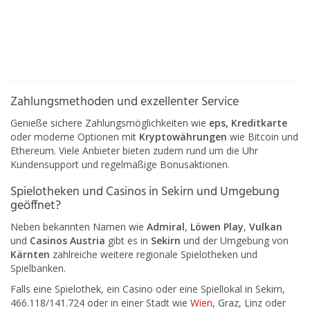
Zahlungsmethoden und exzellenter Service
Genieße sichere Zahlungsmöglichkeiten wie
eps, Kreditkarte
oder moderne Optionen mit
Kryptowährungen
wie Bitcoin und
Ethereum. Viele Anbieter bieten zudem rund um die Uhr
Kundensupport und regelmäßige Bonusaktionen.
Spielotheken und Casinos in Sekirn und Umgebung
geöffnet?
Neben bekannten Namen wie
Admiral
,
Löwen Play
,
Vulkan
und
Casinos Austria
gibt es in
Sekirn
und der Umgebung von
Kärnten
zahlreiche weitere regionale Spielotheken und
Spielbanken.
Falls eine Spielothek, ein Casino oder eine Spiellokal in Sekirn,
466.118/141.724 oder in einer Stadt wie
Wien
, Graz, Linz oder