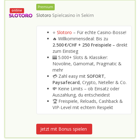
Premium
online
Slotoro
Spielcasino in
Sekirn
⭐
Slotoro
– Für echte Casino-Bosse!
🔥 Willkommensdeal: Bis zu
2.500 €/CHF + 250 Freispiele –
direkt
zum Einstieg
🎰 5.000+ Slots & Klassiker:
Novoline, Gamomat, Pragmatic &
mehr
💳 Zahl easy mit
SOFORT
,
Paysafecard
, Crypto, Neteller & Co.
💸 Keine Limits – ob Einsatz oder
Auszahlung, du entscheidest
🏆 Freispiele, Reloads, Cashback &
VIP-Level mit echtem Respekt
Jetzt mit Bonus spielen