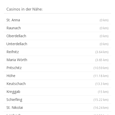
Casinos in der Nähe:
St. Anna
(0 km)
Raunach
(0 km)
Oberdellach
(0 km)
Unterdellach
(0 km)
Reifnitz
(3.64 km)
Maria Wörth
(3.65 km)
Pritschitz
(10.59 km)
Höhe
(11.18 km)
Keutschach
(13.3 km)
Kreggab
(15 km)
Schiefling
(15.22 km)
St. Nikolai
(16.24 km)