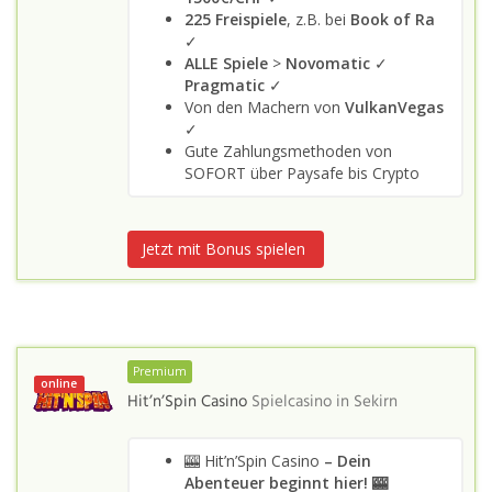
225 Freispiele
, z.B. bei
Book of Ra
✓
ALLE Spiele
>
Novomatic
✓
Pragmatic
✓
Von den Machern von
VulkanVegas
✓
Gute Zahlungsmethoden von
SOFORT über Paysafe bis Crypto
Jetzt mit Bonus spielen
Premium
online
Hit’n’Spin Casino
Spielcasino in
Sekirn
🎰 Hit’n’Spin Casino
– Dein
Abenteuer beginnt hier! 🎰