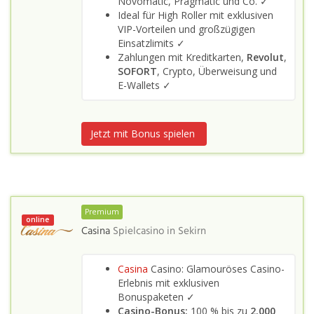
Novomatic, Pragmatic und Co. ✓
Ideal für High Roller mit exklusiven
VIP-Vorteilen und großzügigen
Einsatzlimits ✓
Zahlungen mit Kreditkarten,
Revolut
,
SOFORT
, Crypto, Überweisung und
E-Wallets ✓
Jetzt mit Bonus spielen
Premium
online
Casina
Spielcasino in
Sekirn
Casina
Casino: Glamouröses Casino-
Erlebnis mit exklusiven
Bonuspaketen ✓
Casino-Bonus:
100 % bis zu
2.000