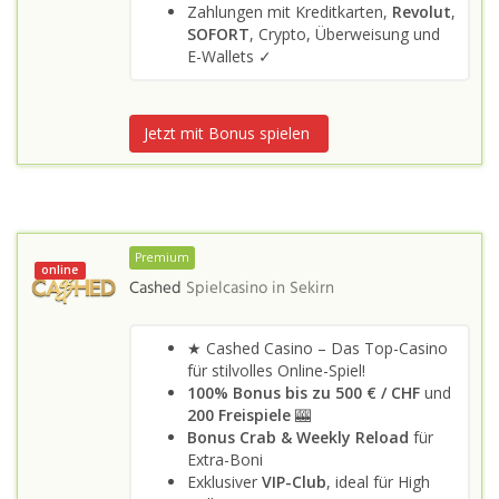
Zahlungen mit Kreditkarten,
Revolut
,
SOFORT
, Crypto, Überweisung und
E-Wallets ✓
Jetzt mit Bonus spielen
Premium
online
Cashed
Spielcasino in
Sekirn
★ Cashed Casino – Das Top-Casino
für stilvolles Online-Spiel!
100% Bonus bis zu 500 €
/ CHF
und
200 Freispiele
🎰
Bonus Crab & Weekly Reload
für
Extra-Boni
Exklusiver
VIP-Club
, ideal für High