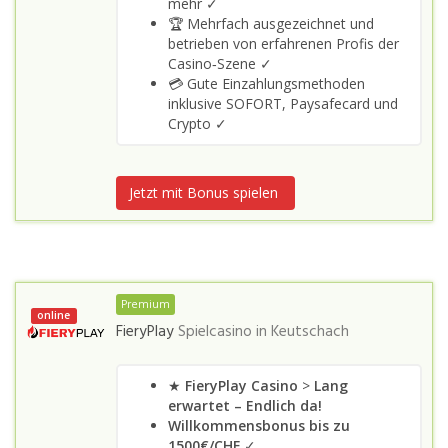
mehr ✓
🏆 Mehrfach ausgezeichnet und
betrieben von erfahrenen Profis der
Casino‑Szene ✓
💳 Gute Einzahlungsmethoden
inklusive SOFORT, Paysafecard und
Crypto ✓
Jetzt mit Bonus spielen
Premium
online
FieryPlay
Spielcasino in
Keutschach
★
FieryPlay Casino
>
Lang
erwartet – Endlich da!
Willkommensbonus bis zu
1500€/CHF
✓