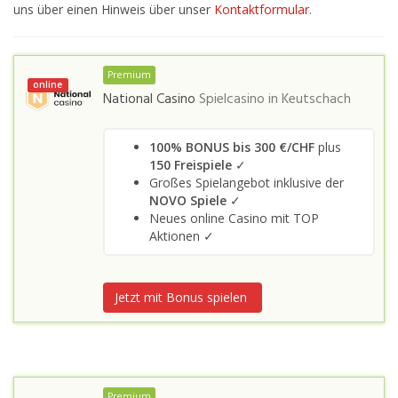
uns über einen Hinweis über unser
Kontaktformular
.
Premium
online
National Casino
Spielcasino in
Keutschach
100% BONUS bis 300 €/CHF
plus
150 Freispiele
✓
Großes Spielangebot inklusive der
NOVO Spiele
✓
Neues online Casino mit TOP
Aktionen ✓
Jetzt mit Bonus spielen
Premium