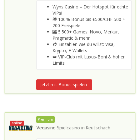
Wyns Casino – Der Hotspot für echte
VIPs!
🎁 100 % Bonus bis €500/CHF 500 +
200 Freispiele
🎰 5.500+ Games: Novo, Merkur,
Pragmatic & mehr
💳 Einzahlen wie du willst: Visa,
Krypto, E-Wallets
👑 VIP-Club mit Luxus-Boni & hohen
Limits
Jetzt mit Bonus spielen
Premium
online
Vegasino
Spielcasino in
Keutschach