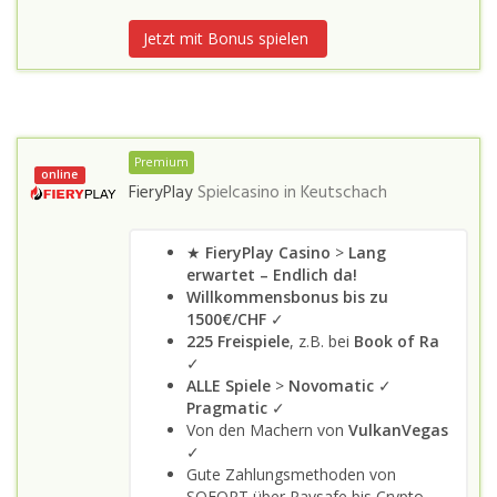
Jetzt mit Bonus spielen
Premium
online
FieryPlay
Spielcasino in
Keutschach
★
FieryPlay Casino
>
Lang
erwartet – Endlich da!
Willkommensbonus bis zu
1500€/CHF
✓
225 Freispiele
, z.B. bei
Book of Ra
✓
ALLE Spiele
>
Novomatic
✓
Pragmatic
✓
Von den Machern von
VulkanVegas
✓
Gute Zahlungsmethoden von
SOFORT über Paysafe bis Crypto