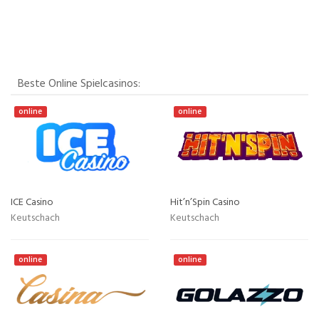
Beste Online Spielcasinos:
online
online
ICE Casino
Hit’n’Spin Casino
Keutschach
Keutschach
online
online