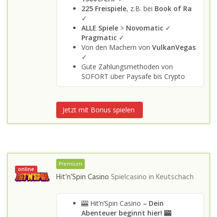
225 Freispiele
, z.B. bei
Book of Ra
✓
ALLE Spiele
>
Novomatic
✓
Pragmatic
✓
Von den Machern von
VulkanVegas
✓
Gute Zahlungsmethoden von
SOFORT über Paysafe bis Crypto
Jetzt mit Bonus spielen
Premium
online
Hit’n’Spin Casino
Spielcasino in
Keutschach
🎰 Hit’n’Spin Casino
– Dein
Abenteuer beginnt hier! 🎰