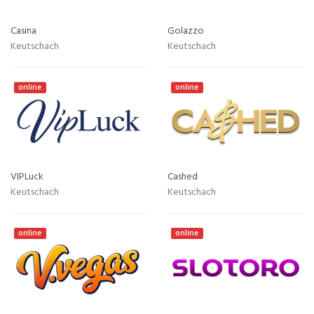
Casina
Golazzo
Keutschach
Keutschach
online
online
VIPLuck
Cashed
Keutschach
Keutschach
online
online