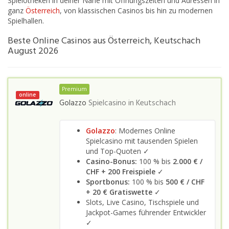
Spielotheken in deiner Nähe mit Öffnungszeiten und Adressen in
ganz
Österreich
, von klassischen Casinos bis hin zu modernen
Spielhallen.
Beste Online Casinos aus Österreich, Keutschach
August 2026
Premium
online
Golazzo
Spielcasino in
Keutschach
Golazzo
: Modernes Online
Spielcasino mit tausenden Spielen
und Top-Quoten ✓
Casino-Bonus:
100 % bis
2.000 € /
CHF + 200 Freispiele
✓
Sportbonus:
100 % bis
500 € / CHF
+ 20 € Gratiswette
✓
Slots, Live Casino, Tischspiele und
Jackpot-Games führender Entwickler
✓