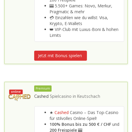
🎰 5.500+ Games: Novo, Merkur,
Pragmatic & mehr
💳 Einzahlen wie du willst: Visa,
Krypto, E-Wallets
👑 VIP-Club mit Luxus-Boni & hohen
Limits
Jetzt mit Bonus spielen
Premium
online
Cashed
Spielcasino in
Keutschach
★
Cashed
Casino – Das Top-Casino
für stilvolles Online-Spiel!
100% Bonus bis zu 500 €
/ CHF
und
200 Freispiele
🎰