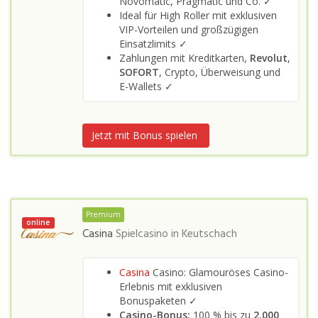
Novomatic, Pragmatic und Co. ✓
Ideal für High Roller mit exklusiven
VIP-Vorteilen und großzügigen
Einsatzlimits ✓
Zahlungen mit Kreditkarten,
Revolut
,
SOFORT
, Crypto, Überweisung und
E-Wallets ✓
Jetzt mit Bonus spielen
Premium
online
Casina
Spielcasino in
Keutschach
Casina
Casino: Glamouröses Casino-
Erlebnis mit exklusiven
Bonuspaketen ✓
Casino-Bonus:
100 % bis zu
2.000