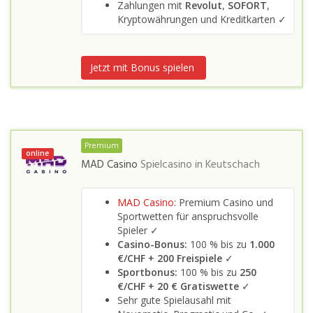
Zahlungen mit
Revolut
,
SOFORT
,
Kryptowährungen und Kreditkarten ✓
Jetzt mit Bonus spielen
Premium
online
MAD Casino
Spielcasino in
Keutschach
MAD Casino
: Premium Casino und
Sportwetten für anspruchsvolle
Spieler ✓
Casino-Bonus:
100 % bis zu
1.000
€/CHF + 200 Freispiele
✓
Sportbonus:
100 % bis zu
250
€/CHF + 20 € Gratiswette
✓
Sehr gute Spielausahl mit