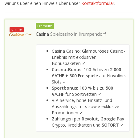
wir uns über einen Hinweis über unser
Kontaktformular
.
Premium
online
Casina
Spielcasino in
Krumpendorf
Casina Casino: Glamouröses Casino-
Erlebnis mit exklusiven
Bonuspaketen ✓
Casino-Bonus:
100 % bis zu
2.000
€/CHF + 300 Freispiele
auf Novoline-
Slots ✓
Sportbonus:
100 % bis zu
500
€/CHF
für Sportwetten ✓
VIP-Service, hohe Einsatz- und
Auszahlungslimits sowie exklusive
Promotionen ✓
Zahlungen per
Revolut
,
Google Pay
,
Crypto, Kreditkarten und
SOFORT
✓