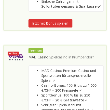
Einfache Zahlungen mit
Sofortüberweisung
&
Sparkasse
✔️
Jetzt mit Bonus spielen
Premium
online
MAD Casino
Spielcasino in
Krumpendorf
MAD Casino: Premium Casino und
Sportwetten für anspruchsvolle
Spieler ✓
Casino-Bonus:
100 % bis zu
1.000
€/CHF + 200 Freispiele
✓
Sportbonus:
100 % bis zu
250
€/CHF + 20 € Gratiswette
✓
Sehr gute Spielausahl mit
Novomatic, Pragmatic und Co. ✓