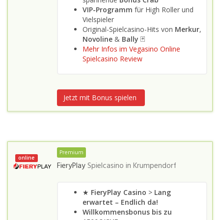
VIP-Programm
für High Roller und
Vielspieler
Original-Spielcasino-Hits von
Merkur
,
Novoline
&
Bally
🃏
Mehr Infos im Vegasino Online
Spielcasino Review
Jetzt mit Bonus spielen
Premium
online
FieryPlay
Spielcasino in
Krumpendorf
★
FieryPlay Casino
>
Lang
erwartet – Endlich da!
Willkommensbonus bis zu