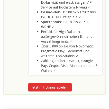
Exklusivität und erstklassiger VIP-
Service auf höchstem Niveau ✓
Casino-Bonus:
100 % bis zu
2.000
€/CHF + 300 Freispiele
✓
Sportbonus:
100 % bis zu
500
€/CHF
✓
Perfekt für High Roller mit
außergewöhnlich hohen Ein- und
Auszahlungslimits ✓
Über 5.000 Spiele von Novomatic,
Pragmatic Play, Gamomat und
weiteren Top-Studios ✓
Zahlungen über
Revolut
,
Google
Pay
, Crypto, Visa, Mastercard und E-
Wallets ✓
Jetzt mit Bonus spielen