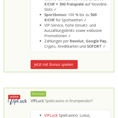
€/CHF + 300 Freispiele
auf Novoline-
Slots ✓
Sportbonus:
100 % bis zu
500
€/CHF
für Sportwetten ✓
VIP-Service, hohe Einsatz- und
Auszahlungslimits sowie exklusive
Promotionen ✓
Zahlungen per
Revolut
,
Google Pay
,
Crypto, Kreditkarten und
SOFORT
✓
Jetzt mit Bonus spielen
Premium
online
VIPLuck
Spielcasino in
Krumpendorf
VIPLuck
Spielcasino: Luxus,