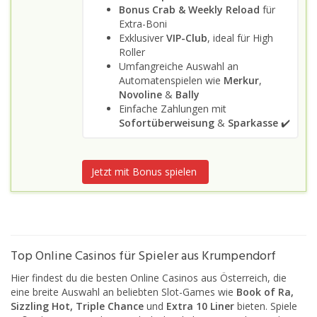
Bonus Crab & Weekly Reload
für
Extra-Boni
Exklusiver
VIP-Club
, ideal für High
Roller
Umfangreiche Auswahl an
Automatenspielen wie
Merkur
,
Novoline
&
Bally
Einfache Zahlungen mit
Sofortüberweisung
&
Sparkasse
✔️
Jetzt mit Bonus spielen
Top Online Casinos für Spieler aus Krumpendorf
Hier findest du die besten Online Casinos aus Österreich, die
eine breite Auswahl an beliebten Slot-Games wie
Book of Ra,
Sizzling Hot, Triple Chance
und
Extra 10 Liner
bieten. Spiele