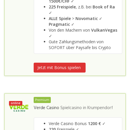
1500€/CHF
✓
225 Freispiele
, z.B. bei
Book of Ra
✓
ALLE Spiele
>
Novomatic
✓
Pragmatic
✓
Von den Machern von
VulkanVegas
✓
Gute Zahlungsmethoden von
SOFORT über Paysafe bis Crypto
Jetzt mit Bonus spielen
Premium
online
Verde Casino
Spielcasino in
Krumpendorf
Verde Casino Bonus
1200 €
✓
220
Freispiele ✓