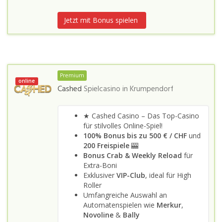
Jetzt mit Bonus spielen
Premium
online
Cashed
Spielcasino in
Krumpendorf
★ Cashed Casino – Das Top-Casino
für stilvolles Online-Spiel!
100% Bonus bis zu 500 €
/ CHF
und
200 Freispiele
🎰
Bonus Crab & Weekly Reload
für
Extra-Boni
Exklusiver
VIP-Club
, ideal für High
Roller
Umfangreiche Auswahl an
Automatenspielen wie
Merkur
,
Novoline
&
Bally