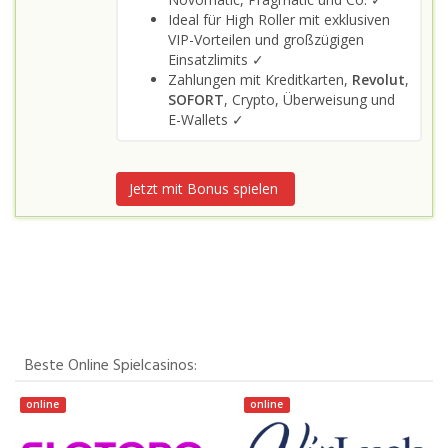
Ideal für High Roller mit exklusiven
VIP-Vorteilen und großzügigen
Einsatzlimits ✓
Zahlungen mit Kreditkarten,
Revolut
,
SOFORT
, Crypto, Überweisung und
E-Wallets ✓
Jetzt mit Bonus spielen
Beste Online Spielcasinos:
online
online