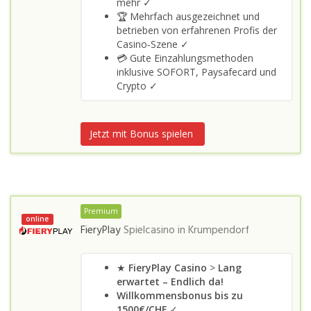
mehr ✓
🏆 Mehrfach ausgezeichnet und
betrieben von erfahrenen Profis der
Casino‑Szene ✓
💳 Gute Einzahlungsmethoden
inklusive SOFORT, Paysafecard und
Crypto ✓
Jetzt mit Bonus spielen
Premium
online
FieryPlay
Spielcasino in
Krumpendorf
★
FieryPlay Casino
>
Lang
erwartet – Endlich da!
Willkommensbonus bis zu
1500€/CHF
✓