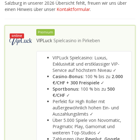
Salzburg in unserer 2026 Übersicht fehlt, freuen wir uns über
einen Hinweis über unser
Kontaktformular
.
Premium
online
VIPLuck
Spielcasino in
Pirkeben
VIPLuck Spielcasino: Luxus,
Exklusivität und erstklassiger VIP-
Service auf höchstem Niveau ✓
Casino-Bonus:
100 % bis zu
2.000
€/CHF + 300 Freispiele
✓
Sportbonus:
100 % bis zu
500
€/CHF
✓
Perfekt für High Roller mit
außergewöhnlich hohen Ein- und
Auszahlungslimits ✓
Über 5.000 Spiele von Novomatic,
Pragmatic Play, Gamomat und
weiteren Top-Studios ✓
Zahlungen über
Revolut
,
Google