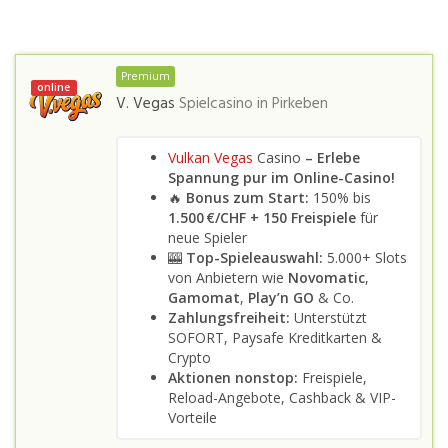
Premium
online
V. Vegas
Spielcasino in
Pirkeben
Vulkan Vegas
Casino
– Erlebe
Spannung pur im Online-Casino!
🔥
Bonus zum Start:
150% bis
1.500 €/CHF + 150 Freispiele
für
neue Spieler
🎰
Top-Spieleauswahl:
5.000+ Slots
von Anbietern wie
Novomatic
,
Gamomat
,
Play’n GO
& Co.
Zahlungsfreiheit:
Unterstützt
SOFORT, Paysafe Kreditkarten &
Crypto
Aktionen nonstop:
Freispiele,
Reload-Angebote, Cashback & VIP-
Vorteile