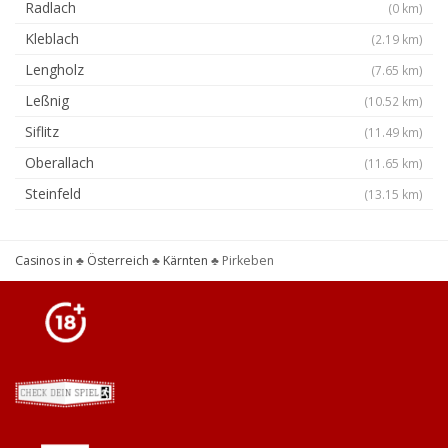
Radlach
(0 km)
Kleblach
(2.19 km)
Lengholz
(7.65 km)
Leßnig
(10.52 km)
Siflitz
(11.49 km)
Oberallach
(11.65 km)
Steinfeld
(13.15 km)
Casinos in
♣
Österreich
♣
Kärnten
♣
Pirkeben