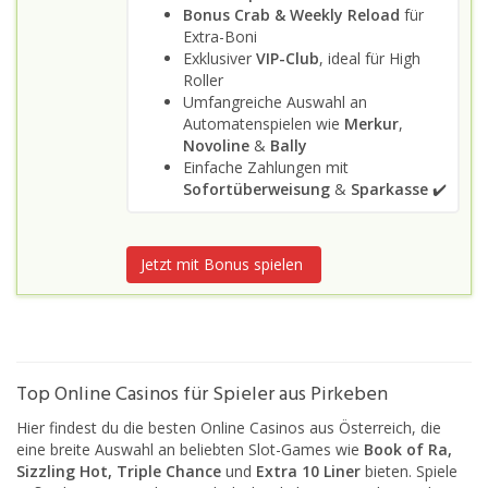
Bonus Crab & Weekly Reload
für
Extra-Boni
Exklusiver
VIP-Club
, ideal für High
Roller
Umfangreiche Auswahl an
Automatenspielen wie
Merkur
,
Novoline
&
Bally
Einfache Zahlungen mit
Sofortüberweisung
&
Sparkasse
✔️
Jetzt mit Bonus spielen
Top Online Casinos für Spieler aus Pirkeben
Hier findest du die besten Online Casinos aus Österreich, die
eine breite Auswahl an beliebten Slot-Games wie
Book of Ra,
Sizzling Hot, Triple Chance
und
Extra 10 Liner
bieten. Spiele