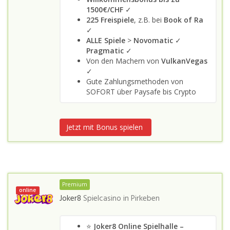
1500€/CHF
✓
225 Freispiele
, z.B. bei
Book of Ra
✓
ALLE Spiele
>
Novomatic
✓
Pragmatic
✓
Von den Machern von
VulkanVegas
✓
Gute Zahlungsmethoden von
SOFORT über Paysafe bis Crypto
Jetzt mit Bonus spielen
Premium
online
Joker8
Spielcasino in
Pirkeben
⭐
Joker8 Online Spielhalle –