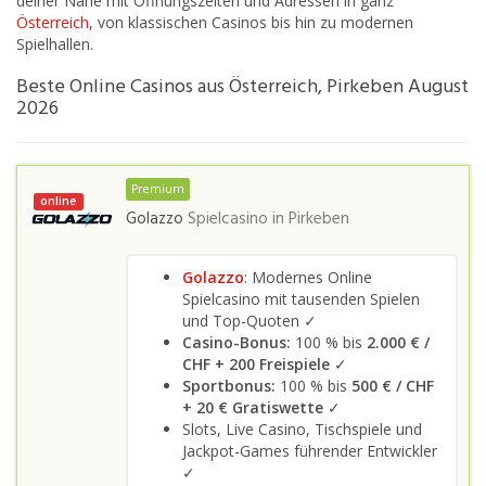
deiner Nähe mit Öffnungszeiten und Adressen in ganz
Österreich
, von klassischen Casinos bis hin zu modernen
Spielhallen.
Beste Online Casinos aus Österreich, Pirkeben August
2026
Premium
online
Golazzo
Spielcasino in
Pirkeben
Golazzo
: Modernes Online
Spielcasino mit tausenden Spielen
und Top-Quoten ✓
Casino-Bonus:
100 % bis
2.000 € /
CHF + 200 Freispiele
✓
Sportbonus:
100 % bis
500 € / CHF
+ 20 € Gratiswette
✓
Slots, Live Casino, Tischspiele und
Jackpot-Games führender Entwickler
✓