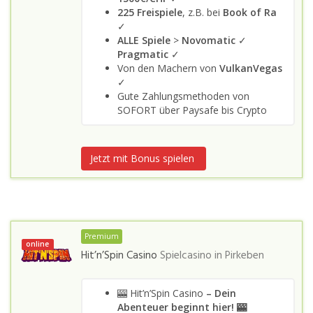
225 Freispiele
, z.B. bei
Book of Ra
✓
ALLE Spiele
>
Novomatic
✓
Pragmatic
✓
Von den Machern von
VulkanVegas
✓
Gute Zahlungsmethoden von
SOFORT über Paysafe bis Crypto
Jetzt mit Bonus spielen
Premium
online
Hit’n’Spin Casino
Spielcasino in
Pirkeben
🎰 Hit’n’Spin Casino
– Dein
Abenteuer beginnt hier! 🎰