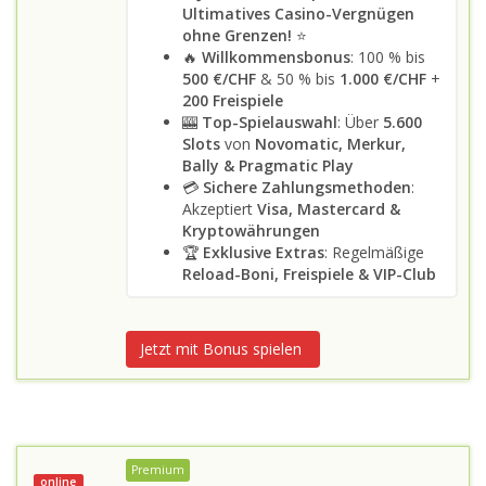
Ultimatives Casino-Vergnügen
ohne Grenzen!
⭐
🔥
Willkommensbonus
: 100 % bis
500 €/CHF
& 50 % bis
1.000 €/CHF
+
200 Freispiele
🎰
Top-Spielauswahl
: Über
5.600
Slots
von
Novomatic, Merkur,
Bally & Pragmatic Play
💳
Sichere Zahlungsmethoden
:
Akzeptiert
Visa, Mastercard &
Kryptowährungen
🏆
Exklusive Extras
: Regelmäßige
Reload-Boni, Freispiele & VIP-Club
Jetzt mit Bonus spielen
Premium
online