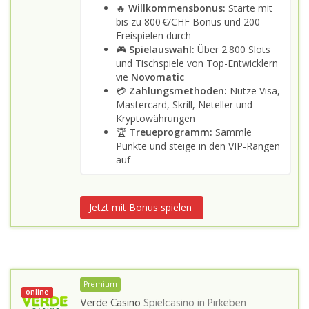
🔥
Willkommensbonus:
Starte mit
bis zu 800 €/CHF Bonus und 200
Freispielen durch
🎮
Spielauswahl:
Über 2.800 Slots
und Tischspiele von Top-Entwicklern
vie
Novomatic
💳
Zahlungsmethoden:
Nutze Visa,
Mastercard, Skrill, Neteller und
Kryptowährungen
🏆
Treueprogramm:
Sammle
Punkte und steige in den VIP-Rängen
auf
Jetzt mit Bonus spielen
Premium
online
Verde Casino
Spielcasino in
Pirkeben