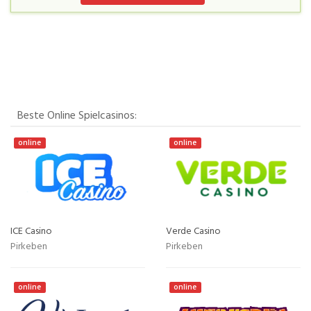
Beste Online Spielcasinos:
online
online
ICE Casino
Verde Casino
Pirkeben
Pirkeben
online
online